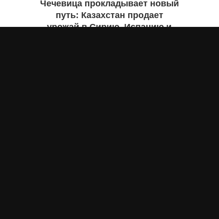
Чечевица прокладывает новый
путь: Казахстан продает
урожай в Сирию, Испанию и
Руанду. Инфографика
Жанна ШАМСУТДИНОВА
вчера