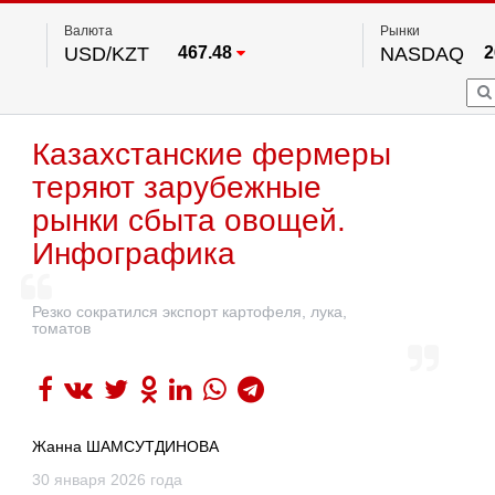
Валюта
Рынки
USD/KZT
467.48
NASDAQ
2
RUB/KZT
5.73
FTSE 100
EUR/KZT
539.52
DOW Ind
5
HKSE
2
По данным нац. банка РК
Казахстанские фермеры
S&P 500
7
NYSE
2
теряют зарубежные
рынки сбыта овощей.
Инфографика
Резко сократился экспорт картофеля, лука,
томатов
Жанна ШАМСУТДИНОВА
30 января 2026 года