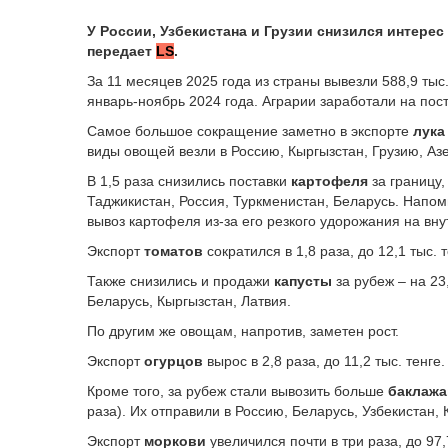
У России, Узбекистана и Грузии снизился интерес
передает
LS
.
За 11 месяцев 2025 года из страны вывезли 588,9 тыс
январь-ноябрь 2024 года. Аграрии заработали на пост
Самое большое сокращение заметно в экспорте
лука
виды овощей везли в Россию, Кыргызстан, Грузию, Аз
В 1,5 раза снизились поставки
картофеля
за границу,
Таджикистан, Россия, Туркменистан, Беларусь. Напом
вывоз картофеля из-за его резкого удорожания на вн
Экспорт
томатов
сократился в 1,8 раза, до 12,1 тыс.
Также снизились и продажи
капусты
за рубеж – на 23
Беларусь, Кыргызстан, Латвия.
По другим же овощам, напротив, заметен рост.
Экспорт
огурцов
вырос в 2,8 раза, до 11,2 тыс. тенг
Кроме того, за рубеж стали вывозить больше
баклажа
раза). Их отправили в Россию, Беларусь, Узбекистан,
Экспорт
моркови
увеличился почти в три раза, до 97,