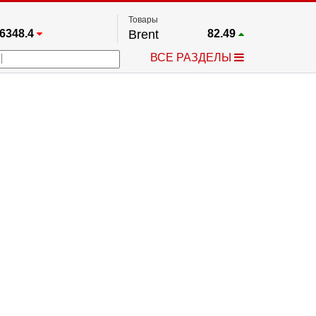
Товары
6348.4
Brent
82.49
67.17
Платина
1738.8
ВСЕ РАЗДЕЛЫ
3885.1
Газ
2.63
5530.3
Медь
6.7225
709.96
Серебро
61.84
4484.1
Золото
4304.7