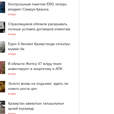
Контрольным пакетом ERG теперь
владеет Самрук-Қазына
вчера
Страховщиков обязали раскрывать
полные условия договоров клиентам
вчера
Еуро-3 бензині Қазақстанда сатылуы
мүмкін бе
вчера
В области Жетісу 47 млрд теңге
инвестируют в энергетику и АПК
вчера
Золото вновь на подъеме: ждать ли
нового роста цен
вчера
Қазақстан авиаотын тапшылығын
қалай еңсереді
вчера