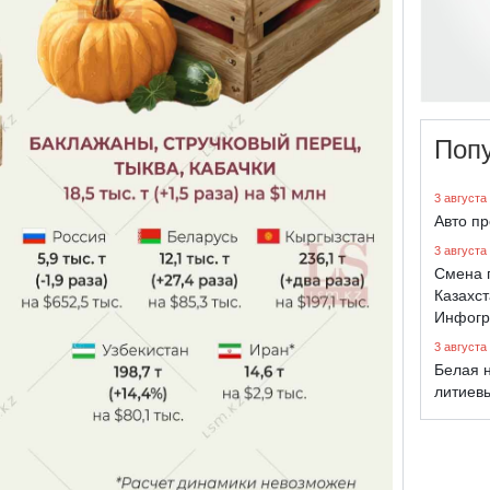
Поп
3 августа
Авто п
3 августа
Смена 
Казахст
Инфогр
3 августа
Белая н
литиев