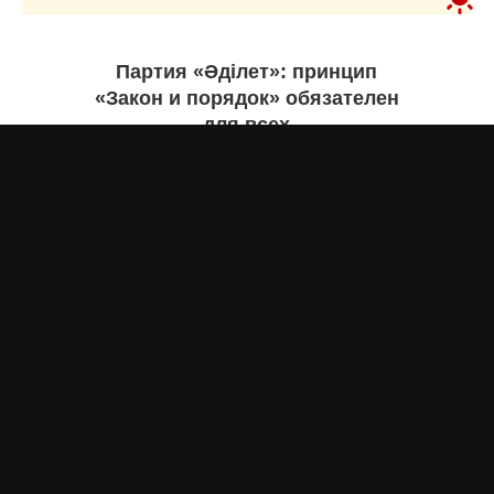
Партия «Әділет»: принцип
«Закон и порядок» обязателен
для всех
Асыл Жумагул
вчера