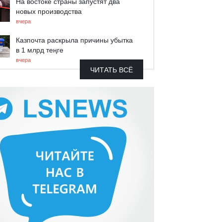
На востоке страны запустят два
новых производства
вчера
Казпочта раскрыла причины убытка
в 1 млрд теңге
вчера
ЧИТАТЬ ВСЁ