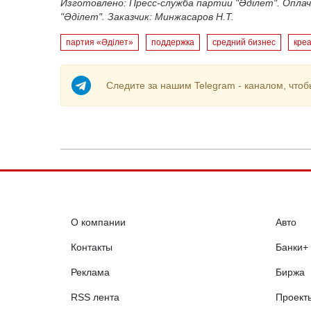
Изготовлено: Пресс-служба партии "Әділет". Опла
"Әділет". Заказчик:
Минжасаров
Н.Т.
партия «Әділет»
поддержка
средний бизнес
кре
Следите за нашим Telegram - каналом, чтоб
О компании
Авто
Контакты
Банки+
Реклама
Биржа
RSS лента
Проект