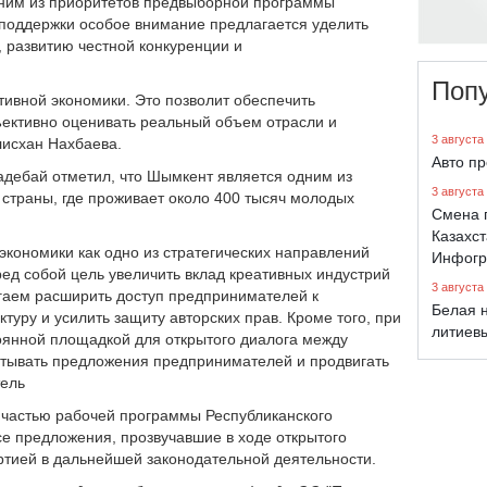
дним из приоритетов предвыборной программы
 поддержки особое внимание предлагается уделить
 развитию честной конкуренции и
Поп
тивной экономики. Это позволит обеспечить
ъективно оценивать реальный объем отрасли и
3 августа
улисхан Нахбаева.
Авто п
адебай отметил, что Шымкент является одним из
3 августа
страны, где проживает около 400 тысяч молодых
Смена 
Казахст
 экономики как одно из стратегических направлений
Инфогр
ед собой цель увеличить вклад креативных индустрий
3 августа
агаем расширить доступ предпринимателей к
Белая н
уру и усилить защиту авторских прав. Кроме того, при
литиев
тоянной площадкой для открытого диалога между
атывать предложения предпринимателей и продвигать
тель
 частью рабочей программы Республиканского
се предложения, прозвучавшие в ходе открытого
ртией в дальнейшей законодательной деятельности.