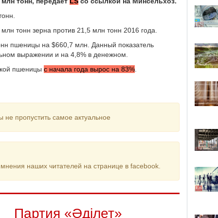
 млн тонн, передает
LS
со ссылкой на Минсельхоз.
тонн.
млн тонн зерна против 21,5 млн тонн 2016 года.
онн пшеницы на $660,7 млн. Данный показатель
льном выражении и на 4,8% в денежном.
нской пшеницы
с начала года вырос на 83%
.
ы не пропустить самое актуальное
мнения наших читателей на странице в facebook.
Партия «Әділет»