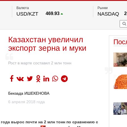
Валюта
Рынки
USD/KZT
469.93
NASDAQ
2
RUB/KZT
5.71
FTSE 100
EUR/KZT
541.64
DOW Ind
5
HKSE
По данным нац. банка РК
Казахстан увеличил
S&P 500
7
Пос
NYSE
2
экспорт зерна и муки
Рост в марте составил 2 млн тонн
Бекзада ИШЕКЕНОВА
6 апреля 2018 года
8 года вырос почти на 2 млн тонн по сравнению с