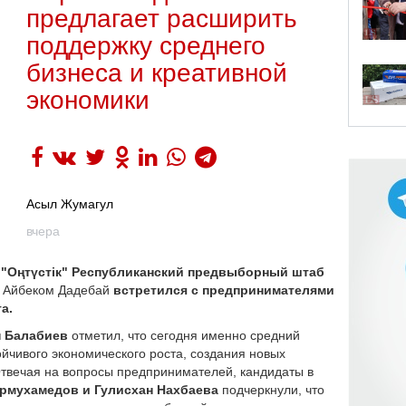
предлагает расширить
поддержку среднего
бизнеса и креативной
экономики
Асыл Жумагул
вчера
 "Оңтүстік" Республиканский предвыборный штаб
и
Айбеком Дадебай
встретился с предпринимателями
а.
н Балабиев
отметил, что сегодня именно средний
ойчивого экономического роста, создания новых
Отвечая на вопросы предпринимателей, кандидаты в
урмухамедов и Гулисхан Нахбаева
подчеркнули, что