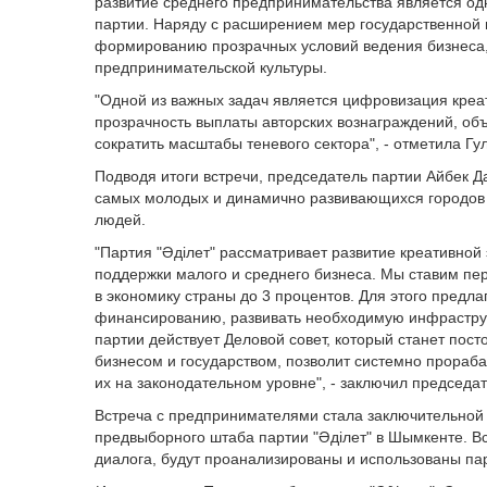
развитие среднего предпринимательства является о
партии. Наряду с расширением мер государственной
формированию прозрачных условий ведения бизнеса,
предпринимательской культуры.
"Одной из важных задач является цифровизация креа
прозрачность выплаты авторских вознаграждений, об
сократить масштабы теневого сектора"
, - отметила Г
Подводя итоги встречи, председатель партии Айбек Д
самых молодых и динамично развивающихся городов 
людей.
"Партия "Әділет" рассматривает развитие креативной
поддержки малого и среднего бизнеса. Мы ставим пер
в экономику страны до 3 процентов. Для этого предл
финансированию, развивать необходимую инфраструкт
партии действует Деловой совет, который станет пос
бизнесом и государством, позволит системно прораб
их на законодательном уровне"
, - заключил председа
Встреча с предпринимателями стала заключительной
предвыборного штаба партии "Әділет" в Шымкенте. В
диалога, будут проанализированы и использованы па