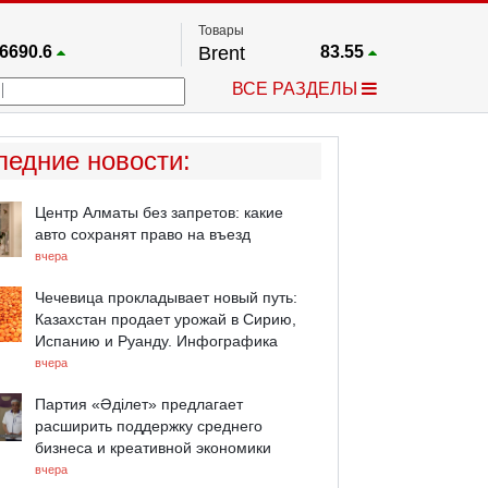
Товары
6690.6
Brent
83.55
67.17
Платина
1759.6
ВСЕ РАЗДЕЛЫ
4036.9
Газ
2.662
25668
Медь
6.591
757.64
Серебро
63.499
ледние новости
:
4595.2
Золото
4399.7
Центр Алматы без запретов: какие
авто сохранят право на въезд
вчера
Чечевица прокладывает новый путь:
Казахстан продает урожай в Сирию,
Испанию и Руанду. Инфографика
вчера
Партия «Әділет» предлагает
расширить поддержку среднего
бизнеса и креативной экономики
вчера