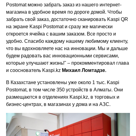
Postomat можно забрать заказ из нашего интернет-
магазина в удобное время по дороге домой. Чтобы
забрать свой заказ, достаточно сканировать Kaspi QR
на экране Kaspi Postomat и сразу же магически
откроется ячейка с вашим заказом. Все просто и
удобно. Спасибо каждому нашему любимому клиенту,
что вы вдохновляете нас на инновации. Мы и дальше
будем радовать вас инновационными сервисами,
которые улучшают жизнь!" – прокомментировал глава
и сооснователь Kaspi.kz
Михаил Ломтадзе.
В Казахстане установлены уже около 1 тыс. Kaspi
Postomat, в том числе 350 устройств в Алматы. Они
размещаются в отделениях Kaspi.kz, в торговых и
бизнес-центрах, в магазинах у дома и на АЗС.