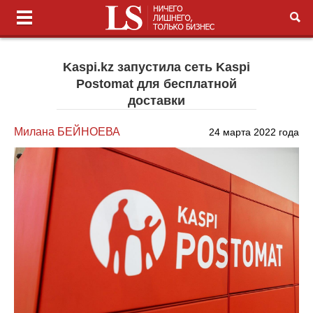
Kaspi.kz запустила сеть Kaspi
Postomat для бесплатной
доставки
Милана БЕЙНОЕВА
24 марта 2022 года