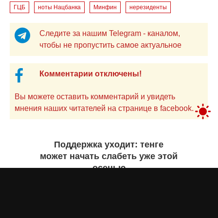
ГЦБ
ноты Нацбанка
Минфин
нерезиденты
Следите за нашим Telegram - каналом,
чтобы не пропустить самое актуальное
Комментарии отключены!
Вы можете оставить комментарий и увидеть
мнения наших читателей на странице в facebook.
Поддержка уходит: тенге
может начать слабеть уже этой
осенью
Айнаш Ондирис
22 июля 2026 года