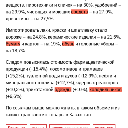
веществ, пиротехники и спичек – на 30%, удобрений –
на 29,9%, чистящих и моющих
средств
– на 27,9%,
древесины – на 27,5%.
Импортировать лаки, краски и шпатлевку стало
дороже – на 24,8%, керамические изделия – на 21,6%,
бумагу
и картон – на 19%,
обувь
и головные уборы –
на 18,7%.
Следом повысилась стоимость фармацевтической
продукции (+15,4%), локомотивов и трамваев
(+15,2%), туалетной воды и духов (+12,9%), нефти и
минерального топлива (+12,7%), ядерных реакторов
(+10,3%), трикотажной
одежды
(+10%),
холодильников
(+6,6%).
По ссылкам выше можно узнать, в каком объеме и из
каких стран завозят товары в Казахстан.
Казахстан
импорт
импортная продукция
индекс цен