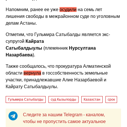
Напомним, ранее ее уже
осудили
на семь лет
лишения свободы в межрайонном суде по уголовным
делам Астаны.
Отметим, что Гульмира Сатыбалды является экс-
супругой
Кайрата
Сатыбалдыулы
(племянник
Нурсултана
Назарбаева
).
Также сообщалось, что прокуратура Алматинской
области
вернула
в госсобственность земельные
участки, принадлежавшие Алие Назарбаевой и
Кайрату Сатыбалдыулы.
Гульмира Сатыбалды
суд Кызылорды
Казахстан
срок
Следите за нашим Telegram - каналом,
чтобы не пропустить самое актуальное