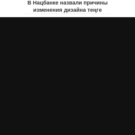
В Нацбанке назвали причины
изменения дизайна теңге
Айнаш Ондирис
сегодня