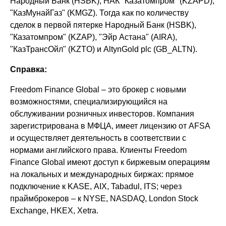
Народный Банк (HSBK), НАК "Казатомпром" (KZAPD),
"КазМунайГаз" (KMGZ). Тогда как по количеству
сделок в первой пятерке Народный Банк (HSBK),
"Казатомпром" (KZAP), "Эйр Астана" (AIRA),
"КазТрансОйл" (KZTO) и AltynGold plc (GB_ALTN).
Справка:
Freedom Finance Global – это брокер с новыми
возможностями, специализирующийся на
обслуживании розничных инвесторов. Компания
зарегистрирована в МФЦА, имеет лицензию от AFSA
и осуществляет деятельность в соответствии с
нормами английского права. Клиенты Freedom
Finance Global имеют доступ к биржевым операциям
на локальных и международных биржах: прямое
подключение к KASE, AIX, Tabadul, ITS; через
праймброкеров – к NYSE, NASDAQ, London Stock
Exchange, HKEX, Xetra.