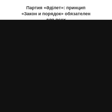
Партия «Әділет»: принцип
«Закон и порядок» обязателен
для всех
Асыл Жумагул
вчера