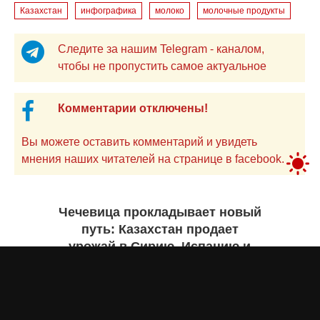
Казахстан
инфографика
молоко
молочные продукты
Следите за нашим Telegram - каналом,
чтобы не пропустить самое актуальное
Комментарии отключены!
Вы можете оставить комментарий и увидеть
мнения наших читателей на странице в facebook.
Чечевица прокладывает новый
путь: Казахстан продает
урожай в Сирию, Испанию и
Руанду. Инфографика
Жанна ШАМСУТДИНОВА
7 августа 2026 года