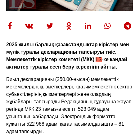
2025 жылы барлық қазақстандықтар кірістер мен
мүлік туралы декларацияны тапсыруы тиіс.
Мемлекеттік кірістер комитеті (МКК)
LS
-ке қандай
активтер туралы есеп беру керектігін айтты.
Биыл декларацияны (250.00-нысан) мемлекеттік
мекемелердің қызметкерлері, квазимемлекеттік сектор
субъектілерінің қызметкерлері және олардың
жұбайлары тапсырады.Редакцияның сұрауына жауап
ретінде МКК 23 тамызға есепті 523 049 адам
ұсынғанын хабарлады. Электрондық форматта
құжатты 522 968 адам, қағаз тасымалдағышта – 81
адам тапсырды.