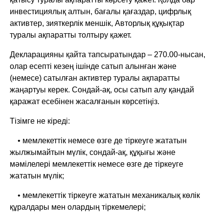
инвестициялық алтын, бағалы қағаздар, цифрлық
активтер, зияткерлік меншік, Авторлық құқықтар
туралы ақпаратты толтыру қажет.
Декларацияны қайта тапсыратындар – 270.00-нысан,
олар есепті кезең ішінде сатып алынған және
(немесе) сатылған активтер туралы ақпаратты
жаңартуы керек. Сондай-ақ, осы сатып алу қандай
қаражат есебінен жасалғанын көрсетіңіз.
Тізімге не кіреді:
• мемлекеттік немесе өзге де тіркеуге жататын
жылжымайтын мүлік, сондай-ақ, құқығы және
мәмілелері мемлекеттік немесе өзге де тіркеуге
жататын мүлік;
• мемлекеттік тіркеуге жататын механикалық көлік
құралдары мен олардың тіркемелері;