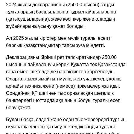
2024 жылы декларацияны (250.00-нысан) заңды
тұлғалардың басшыларына, құрылтайшыларына
(қатысушыларына), жеке кәсіпкер және олардың
жұбайларына ұсыну қажет болады.
Ал 2025 жылы кірістер мен мүлік туралы есепті
барлық қазақстандықтар тапсыруға міндетті.
Декларацияны бірінші рет тапсыратындар 250.00
нысанын пайдалануы керек. Құжатта тек Қазақстанда
ғана емес, шетелде де бар активтер көрсетіледі.
Оларға: жылжымайтын мүлік, жер учаскелері, көлік,
арнайы техника және (немесе) тіркемелер жатады.
Сондай-ақ, ҚР шегінен тыс орналасқан шетелдік
банктердегі шоттарда ақшаның болуы туралы есеп
беру қажет.
Бұдан басқа, елдегі және одан тыс жерлердегі тұрғын
ғимаратқа үлестік қатысу, шетелдік заңды тұлғаға
қатысу туралы ақпаратты көрсету қажет. Қолда бар