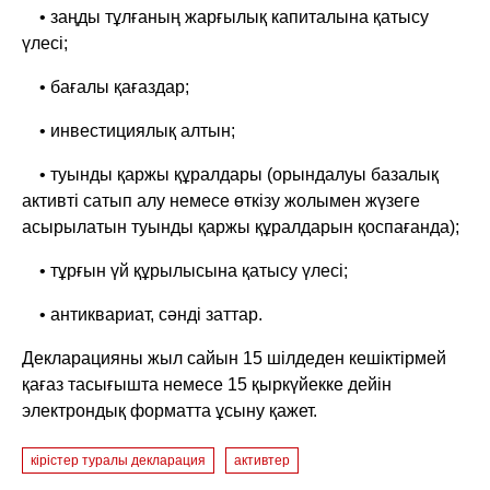
• заңды тұлғаның жарғылық капиталына қатысу
үлесі;
• бағалы қағаздар;
• инвестициялық алтын;
• туынды қаржы құралдары (орындалуы базалық
активті сатып алу немесе өткізу жолымен жүзеге
асырылатын туынды қаржы құралдарын қоспағанда);
• тұрғын үй құрылысына қатысу үлесі;
• антиквариат, сәнді заттар.
Декларацияны жыл сайын 15 шілдеден кешіктірмей
қағаз тасығышта немесе 15 қыркүйекке дейін
электрондық форматта ұсыну қажет.
кірістер туралы декларация
активтер