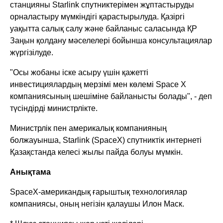
станцияны Starlink спутниктерімен жұптастыруды
орналастыру мүмкіндігі қарастырылуда. Қазіргі
уақытта салық салу және байланыс саласында ҚР
Заңын қолдану мәселелері бойынша консультациялар
жүргізілуде.
"Осы жобаны іске асыру үшін қажетті
инвестициялардың мерзімі мен көлемі Space X
компаниясының шешіміне байланысты болады", - деп
түсіндірді министрлікте.
Министрлік пен америкалық компанияның
болжауынша, Starlink (SpaceX) спутниктік интернеті
Қазақстанда келесі жылы пайда болуы мүмкін.
Анықтама
ЅрасеХ-американдық ғарыштық технологиялар
компаниясы, оның негізін қалаушы Илон Маск.