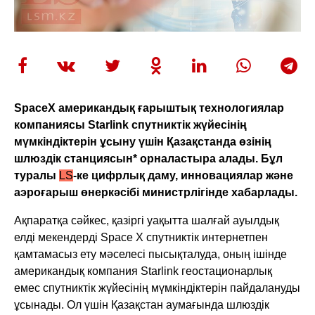
SpaceX американдық ғарыштық технологиялар
компаниясы Starlink спутниктік жүйесінің
мүмкіндіктерін ұсыну үшін Қазақстанда өзінің
шлюздік станциясын* орналастыра алады. Бұл
туралы
LS
-ке цифрлық даму, инновациялар және
аэроғарыш өнеркәсібі министрлігінде хабарлады.
Ақпаратқа сәйкес, қазіргі уақытта шалғай ауылдық
елді мекендерді Space X спутниктік интернетпен
қамтамасыз ету мәселесі пысықталуда, оның ішінде
американдық компания Starlink геостационарлық
емес спутниктік жүйесінің мүмкіндіктерін пайдалануды
ұсынады. Ол үшін Қазақстан аумағында шлюздік