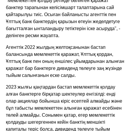
"Мемлекеттен қолдау ретінде бөлінген қаражат
банктер тарапынан келісімшарт талаптарына сай
қайтарылуы тиіс. Осыған байланысты агенттік пен
Ұлттық банк банктердің қарызын өтеуін жеделдетуге
бағытталған ынталандыру тетіктерін іске асыруда", -
делінген ресми жауапта.
Агенттік 2022 жылдың желтоқсанынан бастап
балансында мемлекеттік қаражат, Ұлттық қордан,
Ұлттық банк пен оның еншілес ұйымдарынан алынған
қаражат бар банктерге дивиденд төлеуге заң жүзінде
тыйым салынғанын еске салды.
2023 жылғы қаңтардан бастап мемлекеттік қолдау
алған банктерге бірқатар шектеулер енгізілді: енді
олар акциялар бойынша кіріс есептей алмайды және
бұл табысты мемлекеттен алынған қаражат есебінен
төлей алмайды. Сонымен қатар, егер мемлекеттік
қолдауды шегергеннен кейін банктің меншікті
капиталы теріс болса, дивиденд төлеуге тыйым