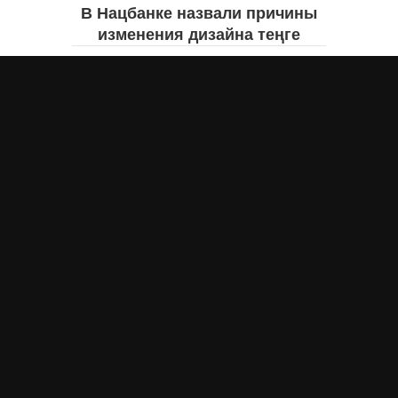
В Нацбанке назвали причины
изменения дизайна теңге
Айнаш Ондирис
вчера