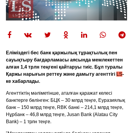
Еліміздегі бес банк қаржылық тұрақтылық пен
сауықтыру бағдарламасы аясында мемлекеттен
алған 1,4 трлн теңгені қайтаруы тиіс. Бұл туралы
Қаржы нарығын реттеу және дамыту агенттігі
LS
-
ке хабарлады.
Агенттіктің мәліметінше, аталған қаражат келесі
банктерге бөлінген: БЦК – 30 млрд теңге, Еуразиялық
банк – 150 млрд теңге, RBK банкі – 214,1 млрд теңге,
Нұрбанк – 46,8 млрд теңге, Jusan Bank (Alatau City
Bank) – 1 трлн теңге.