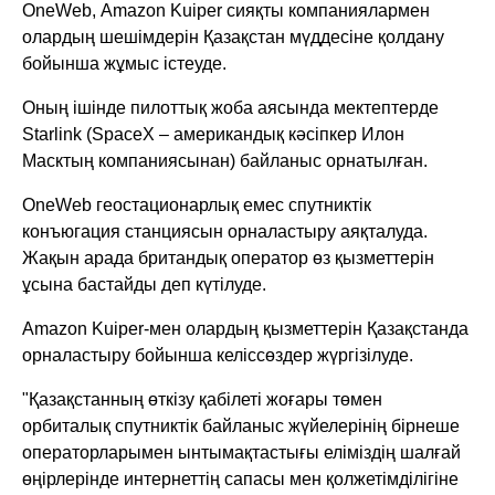
OneWeb, Amazon Kuiper сияқты компаниялармен
олардың шешімдерін Қазақстан мүддесіне қолдану
бойынша жұмыс істеуде.
Оның ішінде пилоттық жоба аясында мектептерде
Starlink (SpaceX – американдық кәсіпкер Илон
Масктың компаниясынан) байланыс орнатылған.
OneWeb геостационарлық емес спутниктік
конъюгация станциясын орналастыру аяқталуда.
Жақын арада британдық оператор өз қызметтерін
ұсына бастайды деп күтілуде.
Amazon Kuiper-мен олардың қызметтерін Қазақстанда
орналастыру бойынша келіссөздер жүргізілуде.
"Қазақстанның өткізу қабілеті жоғары төмен
орбиталық спутниктік байланыс жүйелерінің бірнеше
операторларымен ынтымақтастығы еліміздің шалғай
өңірлерінде интернеттің сапасы мен қолжетімділігіне