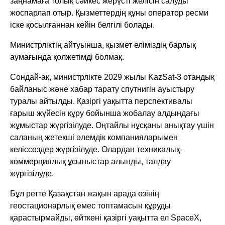
заңнамаға толық сәйкес жерүсті желісін салуды
жоспарлап отыр. Қызметтердің құны оператор ресми
іске қосылғаннан кейін белгілі болады.
Министрліктің айтуынша, қызмет еліміздің барлық
аумағында қолжетімді болмақ.
Сондай-ақ, министрлікте 2029 жылы KazSat-3 отандық
байланыс және хабар тарату спутнигін ауыстыру
туралы айтылды. Қазіргі уақытта перспективалы
ғарыш жүйесін құру бойынша жобалау алдындағы
жұмыстар жүргізілуде. Оңтайлы нұсқаны анықтау үшін
саланың жетекші әлемдік компанияларымен
келіссөздер жүргізілуде. Олардан техникалық-
коммерциялық ұсыныстар алынды, талдау
жүргізілуде.
Бұл ретте Қазақстан жақын арада өзінің
геостационарлық емес топтамасын құруды
қарастырмайды, өйткені қазіргі уақытта ел SpaceX,