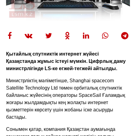
Қытайлық спутниктік интернет жүйесі
Қазақстанда жұмыс істеуі мүмкін. Цифрлық даму
министрлігінде LS-ке егжей-тегжейі айтылды.
Министрліктің мәліметінше, Shanghai spacecom
Satellite Technology Ltd төмен орбиталық спутниктік
байланыс жүйесінің операторы SpaceSail Ғаламдық
жоғары жылдамдықты кең жолақты интернет
қызметтерін көрсету үшін жобаны іске асыруды
бастады.
Сонымен қатар, компания Қазақстан аумағында