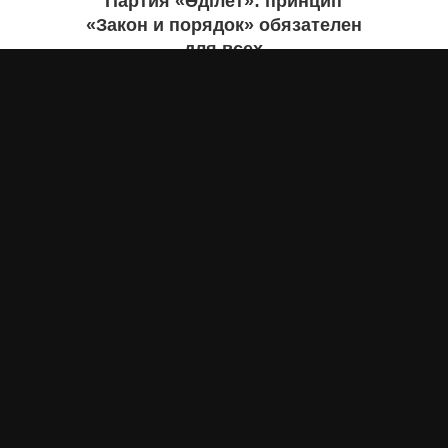
Партия «Әділет»: принцип
«Закон и порядок» обязателен
для всех
Асыл Жумагул
вчера
Партия "Әділет": принцип "Закон и порядок"