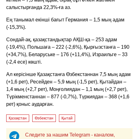
салыстырғанда 22,3%-ға аз.
Ең танымал екінші бағыт Германия – 1,5 мың адам
(-15,3%).
Сондай-ақ, қазақстандықтар АҚШ-қа – 253 адам
(-19,4%), Польшаға – 222 (-2,6%), Қырғызстанға – 190
(+34,7%), Беларуське – 176 (+11,4%), Израильге – 33
(-2,4 есе) көшті.
Ал керісінше Қазақстанға Өзбекстаннан 7,5 мың адам
(+1,6 рет), Ресейден – 5,9 мың (-1,5 рет), Қытайдан –
1,4 мың (+2,7 рет), Моңғолиядан – 1,1 мың (+2,7 рет),
Түрікменстаннан – 877 (-0,7%), Түркиядан – 368 (+1,6
рет) қоныс аударған.
Қазақстан
Өзбекстан
Қытай
Следите за нашим Telegram - каналом,