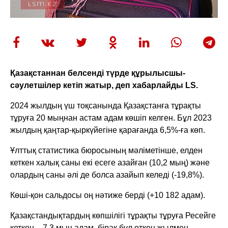
Қазақстаннан белсенді түрде құрылысшы-
сәулетшілер кетіп жатыр, деп хабарлайды LS.
2024 жылдың үш тоқсанында Қазақстанға тұрақты
тұруға 20 мыңнан астам адам көшіп келген. Бұл 2023
жылдың қаңтар-қыркүйегіне қарағанда 6,5%-ға көп.
Ұлттық статистика бюросының мәліметінше, елден
кеткен халық саны екі есеге азайған (10,2 мың) және
олардың саны әлі де болса азайып келеді (-19,8%).
Көші-қон сальдосы оң нәтиже берді (+10 182 адам).
Қазақстандықтардың көпшілігі тұрақты тұруға Ресейге
кеткен – 7,3 мың адам, бірақ бұл өткен жылмен