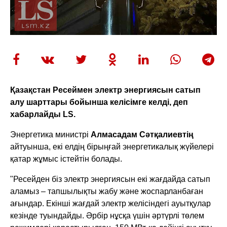
Қазақстан Ресеймен электр энергиясын сатып
алу шарттары бойынша келісімге келді, деп
хабарлайды LS.
Энергетика министрі
Алмасадам Сәтқалиевтің
айтуынша, екі елдің бірыңғай энергетикалық жүйелері
қатар жұмыс істейтін болады.
"Ресейден біз электр энергиясын екі жағдайда сатып
аламыз – тапшылықты жабу және жоспарланбаған
ағындар. Екінші жағдай электр желісіндегі ауытқулар
кезінде туындайды. Әрбір нұсқа үшін әртүрлі төлем