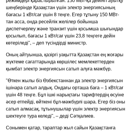
режимдері қарастырылған. 150 МВт-қа дейінгі ауытқу
шеңберінде Қазақстан үшін электр энергиясының
бағасы 1 кВт/сағ үшін 8 теңге. Егер тұтыну 150 МВт-
тан асса, онда ресейлік желілер бойынша
диспетчерлеу және транзит үшін қосымша шығындар
қосылып, бағасы 1 кВт/сағ үшін 23,8 теңгеге дейін
көтеріледі", – деп түсіндірді министр.
Оның айтуынша, қазіргі уақытта Қазақстан ең жоғары
жүктеме сағаттарында көршілес мемлекеттерден
қымбат электр энергиясын сатып алуға мәжбүр.
"Өткен жылы біз Өзбекстаннан да электр энергиясын
ішінара сатып алдық. Ондағы орташа баға – 1 кВт/сағ
үшін 48 теңге. Бұл ішкі нарықтағы тарифтердің өсуіне
әсер етпейді, өйткені бұл-мәжбүрлі шара. Егер біз оны
сатып алмасақ, тұтынушылар үшін электр энергиясын
шектеуге тура келеді", – деді Сәтқалиев.
Сонымен қатар, тараптар жыл сайын Қазақстанға