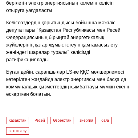
берілетін электр энергиясының көлемін келісіп
отыруға уағдаласты.
Келіссөздердің қорытындысы бойынша мәжіліс
депутаттары "Қазақстан Республикасы мен Ресей
Федерациясының бірыңғай энергетикалық
жүйелерінің қатар жұмыс істеуін қамтамасыз ету
жөніндегі шаралар туралы" келісімді
ратификациялады.
Бұған дейін, сарапшылар LS-ке ҚҚС мөлшерлемесі
көтерілген жағдайда электр энергиясы мен басқа да
коммуналдық қызметтердің қымбаттауы мүмкін екенін
ескерткен болатын.
Қазақстан
Ресей
Өзбекстан
энергия
баға
сатып алу