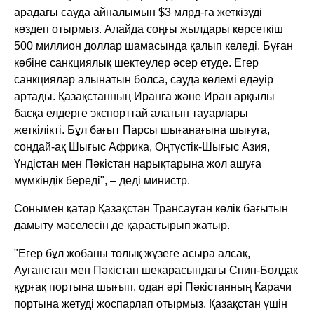
арадағы сауда айналымын $3 млрд-ға жеткізуді
көздеп отырмыз. Алайда соңғы жылдары көрсеткіш
500 миллион доллар шамасында қалып келеді. Бұған
көбіне санкциялық шектеулер әсер етуде. Егер
санкциялар алынатын болса, сауда көлемі едәуір
артады. Қазақстанның Иранға және Иран арқылы
басқа елдерге экспорттай алатын тауарлары
жеткілікті. Бұл бағыт Парсы шығанағына шығуға,
сондай-ақ Шығыс Африка, Оңтүстік-Шығыс Азия,
Үндістан мен Пәкістан нарықтарына жол ашуға
мүмкіндік береді", – деді министр.
Сонымен қатар Қазақстан Трансауған көлік бағытын
дамыту мәселесін де қарастырып жатыр.
"Егер бұл жобаны толық жүзеге асыра алсақ,
Ауғанстан мен Пәкістан шекарасындағы Спин-Болдак
құрғақ портына шығып, одан әрі Пәкістанның Карачи
портына жетуді жоспарлап отырмыз. Қазақстан үшін