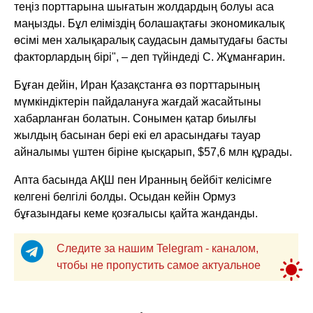
теңіз порттарына шығатын жолдардың болуы аса
маңызды. Бұл еліміздің болашақтағы экономикалық
өсімі мен халықаралық саудасын дамытудағы басты
факторлардың бірі", – деп түйіндеді С. Жұманғарин.
Бұған дейін, Иран Қазақстанға өз порттарының
мүмкіндіктерін пайдалануға жағдай жасайтыны
хабарланған болатын. Сонымен қатар биылғы
жылдың басынан бері екі ел арасындағы тауар
айналымы үштен біріне қысқарып, $57,6 млн құрады.
Апта басында АҚШ пен Иранның бейбіт келісімге
келгені белгілі болды. Осыдан кейін Ормуз
бұғазындағы кеме қозғалысы қайта жанданды.
Следите за нашим Telegram - каналом,
чтобы не пропустить самое актуальное