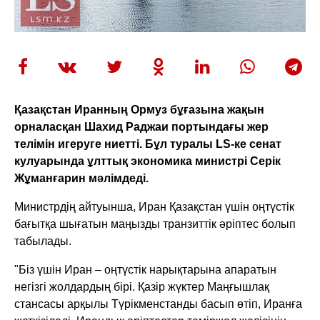
Қазақстан Иранның Ормуз бұғазына жақын
орналасқан Шахид Раджаи портындағы жер
телімін игеруге ниетті. Бұл туралы LS-ке сенат
кулуарында ұлттық экономика министрі Серік
Жұманғарин мәлімдеді.
Министрдің айтуынша, Иран Қазақстан үшін оңтүстік
бағытқа шығатын маңызды транзиттік әріптес болып
табылады.
"Біз үшін Иран – оңтүстік нарықтарына апаратын
негізгі жолдардың бірі. Қазір жүктер Маңғышлақ
стансасы арқылы Түрікменстанды басып өтіп, Иранға