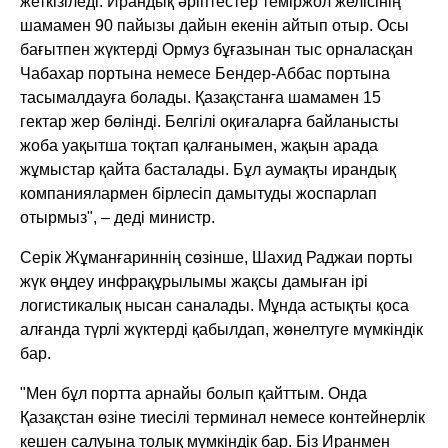
жеткізіледі. Ирандық әріптестер теміржол желісінің
шамамен 90 пайызы дайын екенін айтып отыр. Осы
бағытпен жүктерді Ормуз бұғазынан тыс орналасқан
Чабахар портына немесе Бендер-Аббас портына
тасымалдауға болады. Қазақстанға шамамен 15
гектар жер бөлінді. Белгілі оқиғаларға байланысты
жоба уақытша тоқтап қалғанымен, жақын арада
жұмыстар қайта басталады. Бұл аумақты ирандық
компаниялармен бірлесіп дамытуды жоспарлап
отырмыз", – деді министр.
Серік Жұманғариннің сөзінше, Шахид Раджаи порты
жүк өңдеу инфрақұрылымы жақсы дамыған ірі
логистикалық нысан саналады. Мұнда астықты қоса
алғанда түрлі жүктерді қабылдап, жөнелтуге мүмкіндік
бар.
"Мен бұл портта арнайы болып қайттым. Онда
Қазақстан өзіне тиесілі терминал немесе контейнерлік
кешен салуына толық мүмкіндік бар. Біз Иранмен