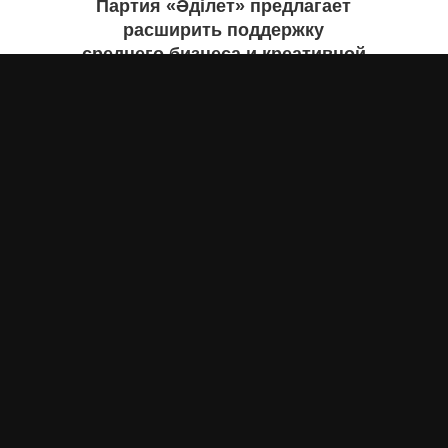
Партия «Әділет» предлагает
расширить поддержку
среднего бизнеса и креативной
экономики
Асыл Жумагул
вчера