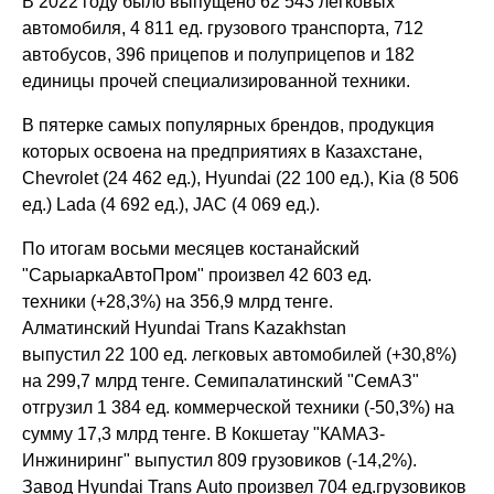
В 2022 году было выпущено 62 543 легковых
автомобиля, 4 811 ед. грузового транспорта, 712
автобусов, 396 прицепов и полуприцепов и 182
единицы прочей специализированной техники.
В пятерке самых популярных брендов, продукция
которых освоена на предприятиях в Казахстане,
Chevrolet (24 462 ед.), Hyundai (22 100 ед.), Kia (8 506
ед.) Lada (4 692 ед.), JAC (4 069 ед.).
По итогам восьми месяцев костанайский
"СарыаркаАвтоПром" произвел 42 603 ед.
техники (+28,3%) на 356,9 млрд тенге.
Алматинский Hyundai Trans Kazakhstan
выпустил 22 100 ед. легковых автомобилей (+30,8%)
на 299,7 млрд тенге. Семипалатинский "СемАЗ"
отгрузил 1 384 ед. коммерческой техники (-50,3%) на
сумму 17,3 млрд тенге. В Кокшетау "КАМАЗ-
Инжиниринг" выпустил 809 грузовиков (-14,2%).
Завод Hyundai Trans Auto произвел 704 ед.грузовиков