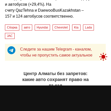
и автобусов (+29,4%). На
счету QazTehna и DaewooBusKazakhstan –
157 и 124 автобусов соответственно.
Сборка
авто
Hyundai
Chevrolet
Kia
Lada
JAC
Следите за нашим Telegram - каналом,
чтобы не пропустить самое актуальное
Центр Алматы без запретов:
какие авто сохранят право на
въезд
Бекзада ИШЕКЕНОВА
сегодня