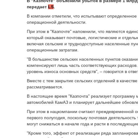
В "Казпочте" объяснили убыток в размере 1 млрд 
передает
LS
.
В компании отметили, что испытывают определенное 
операционной деятельности.
При этом в "Казпочте" напомнили, что являются ед
который оказывает почтовые, логистические и отдель
включая сельские и труднодоступные населенные пунк
операционным затратам.
"В большинстве сельских населенных пунктов оказани
компенсируют лишь часть соответствующих расходов.
уровень износа основных средств", – говорится в отве
Вместе с тем закрытие сельских отделений в качест
рассматривается.
В настоящее время "Казпочта" реализует программу 
автомобилей КамАЗ и планирует дальнейшее обновле
При этом в нацкомпании считают преждевременной оц
первого полугодия, поскольку почтовая деятельность
могут снижаться в начале года и расти в последующи
"Кроме того, эффект от реализации ряда запланирова