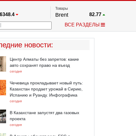
Товары
6348.4
Brent
82.77
67.17
Платина
1785.5
ВСЕ РАЗДЕЛЫ
3885.1
Газ
2.645
25668
Медь
6.696
709.96
Серебро
64.645
ледние новости
:
4484.1
Золото
4369
Центр Алматы без запретов: какие
авто сохранят право на въезд
сегодня
Чечевица прокладывает новый путь:
Казахстан продает урожай в Сирию,
Испанию и Руанду. Инфографика
сегодня
В Казахстане запустят два газовых
проекта
сегодня