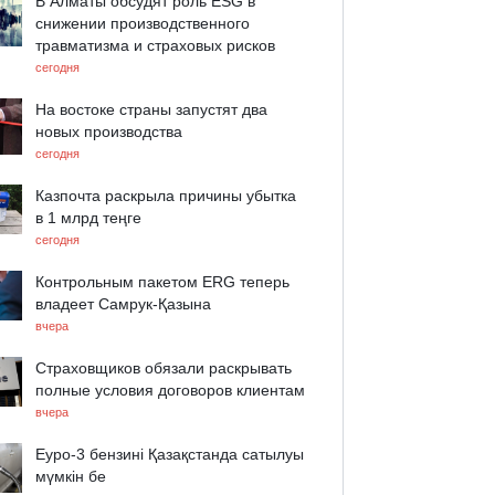
В Алматы обсудят роль ESG в
снижении производственного
травматизма и страховых рисков
сегодня
На востоке страны запустят два
новых производства
сегодня
Казпочта раскрыла причины убытка
в 1 млрд теңге
сегодня
Контрольным пакетом ERG теперь
владеет Самрук-Қазына
вчера
Страховщиков обязали раскрывать
полные условия договоров клиентам
вчера
Еуро-3 бензині Қазақстанда сатылуы
мүмкін бе