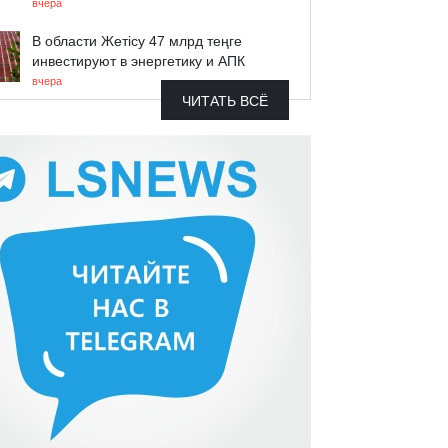
вчера
В области Жетісу 47 млрд теңге
инвестируют в энергетику и АПК
вчера
ЧИТАТЬ ВСЁ