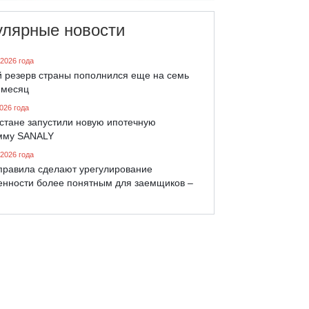
улярные новости
 2026 года
й резерв страны пополнился еще на семь
 месяц
026 года
хстане запустили новую ипотечную
мму SANALY
 2026 года
правила сделают урегулирование
енности более понятным для заемщиков –