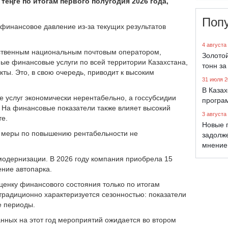
теңге по итогам первого полугодия 2026 года,
Поп
финансовое давление из-за текущих результатов
4 августа
инственным национальным почтовым оператором,
Золото
ные финансовые услуги по всей территории Казахстана,
тонн за
ты. Это, в свою очередь, приводит к высоким
31 июля 2
В Каза
е услуг экономически нерентабельно, а госсубсидии
програ
 На финансовые показатели также влияет высокий
3 августа
те.
Новые 
ве меры по повышению рентабельности не
задолж
мнение
модернизации. В 2026 году компания приобрела 15
ние автопарка.
енку финансового состояния только по итогам
 традиционно характеризуется сезонностью: показатели
е периоды.
нных на этот год мероприятий ожидается во втором