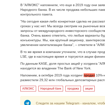
В "АЛМЭКС" напомнили, что еще в 2019 году они зая
Народного банка. В их числе продажа небольших паке
контрольного пакета.
"На сегодня какая-либо конкретная сделка не рассмат
сроках у нас нет. Мы всегда смотрим на рыночные во
запросы от международного инвесторского сообществ
банка. Очень важно отметить, что любые варианты бу
конъюнктуры. Мы, как крупный акционер, заинтересо
увеличении капитализации банка", – отметили в "АЛМ
В то же время в компании уточнили, что в случае пр
LSE, где в настоящее время и торгуются акции финин
По данным KASE, доля простых акций у холдинга "АЛ
находится во владении The Bank of New York.
Напомним, в октябре 2019 года холдинг
продал
10%-н
разместили 29,32 млн глобальных депозитарных расп
АЛМЭКС
Народный банк
продажа
акции
Следите за нашим Telegram - каналом, чтоб