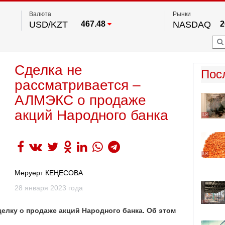
Валюта
Рынки
USD/KZT
467.48
NASDAQ
2
RUB/KZT
5.73
FTSE 100
EUR/KZT
539.52
DOW Ind
5
HKSE
По данным нац. банка РК
Сделка не
S&P 500
7
Пос
NYSE
2
рассматривается –
АЛМЭКС о продаже
акций Народного банка
Меруерт КЕҢЕСОВА
28 января 2023 года
елку о продаже акций
Народного банка. Об этом