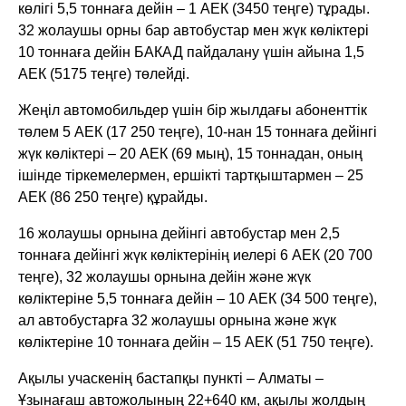
көлігі 5,5 тоннаға дейін – 1 АЕК (3450 теңге) тұрады.
32 жолаушы орны бар автобустар мен жүк көліктері
10 тоннаға дейін БАКАД пайдалану үшін айына 1,5
АЕК (5175 теңге) төлейді.
Жеңіл автомобильдер үшін бір жылдағы абоненттік
төлем 5 АЕК (17 250 теңге), 10-нан 15 тоннаға дейінгі
жүк көліктері – 20 АЕК (69 мың), 15 тоннадан, оның
ішінде тіркемелермен, ершікті тартқыштармен – 25
АЕК (86 250 теңге) құрайды.
16 жолаушы орнына дейінгі автобустар мен 2,5
тоннаға дейінгі жүк көліктерінің иелері 6 АЕК (20 700
теңге), 32 жолаушы орнына дейін және жүк
көліктеріне 5,5 тоннаға дейін – 10 АЕК (34 500 теңге),
ал автобустарға 32 жолаушы орнына және жүк
көліктеріне 10 тоннаға дейін – 15 АЕК (51 750 теңге).
Ақылы учаскенің бастапқы пункті – Алматы –
Ұзынағаш автожолының 22+640 км, ақылы жолдың