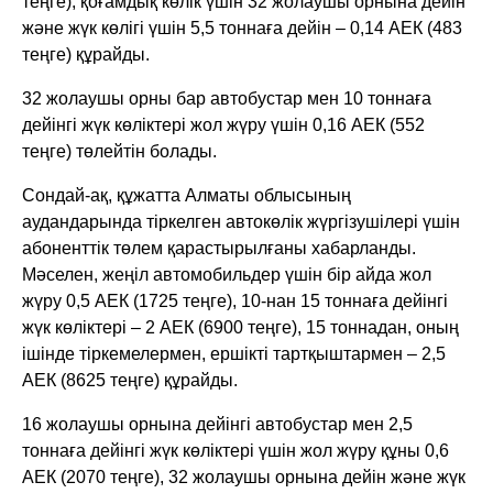
теңге), қоғамдық көлік үшін 32 жолаушы орнына дейін
және жүк көлігі үшін 5,5 тоннаға дейін – 0,14 АЕК (483
теңге) құрайды.
32 жолаушы орны бар автобустар мен 10 тоннаға
дейінгі жүк көліктері жол жүру үшін 0,16 АЕК (552
теңге) төлейтін болады.
Сондай-ақ, құжатта Алматы облысының
аудандарында тіркелген автокөлік жүргізушілері үшін
абоненттік төлем қарастырылғаны хабарланды.
Мәселен, жеңіл автомобильдер үшін бір айда жол
жүру 0,5 АЕК (1725 теңге), 10-нан 15 тоннаға дейінгі
жүк көліктері – 2 АЕК (6900 теңге), 15 тоннадан, оның
ішінде тіркемелермен, ершікті тартқыштармен – 2,5
АЕК (8625 теңге) құрайды.
16 жолаушы орнына дейінгі автобустар мен 2,5
тоннаға дейінгі жүк көліктері үшін жол жүру құны 0,6
АЕК (2070 теңге), 32 жолаушы орнына дейін және жүк