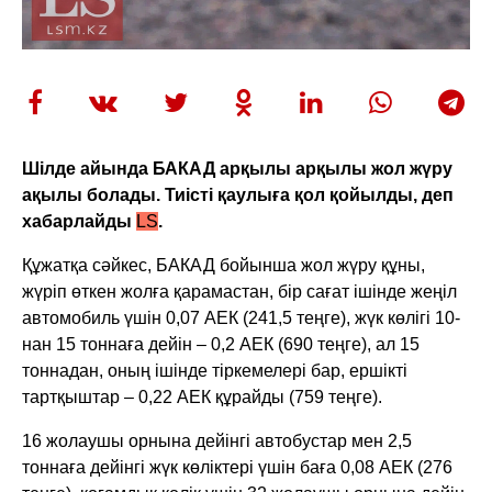
Шілде айында БАКАД арқылы арқылы жол жүру
ақылы болады. Тиісті қаулыға қол қойылды, деп
хабарлайды
LS
.
Құжатқа сәйкес, БАКАД бойынша жол жүру құны,
жүріп өткен жолға қарамастан, бір сағат ішінде жеңіл
автомобиль үшін 0,07 АЕК (241,5 теңге), жүк көлігі 10-
нан 15 тоннаға дейін – 0,2 АЕК (690 теңге), ал 15
тоннадан, оның ішінде тіркемелері бар, ершікті
тартқыштар – 0,22 АЕК құрайды (759 теңге).
16 жолаушы орнына дейінгі автобустар мен 2,5
тоннаға дейінгі жүк көліктері үшін баға 0,08 АЕК (276