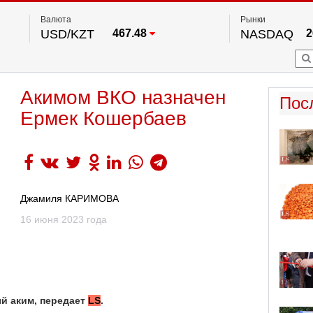
Валюта
Рынки
USD/KZT
467.48
NASDAQ
2
RUB/KZT
5.73
FTSE 100
EUR/KZT
539.52
DOW Ind
5
HKSE
2
По данным нац. банка РК
Акимом ВКО назначен
S&P 500
7
Пос
NYSE
2
Ермек Кошербаев
Джамиля КАРИМОВА
16 июня 2023 года
ый аким, передает
LS
.