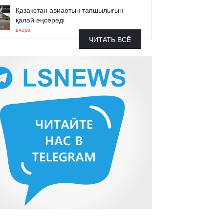
Қазақстан авиаотын тапшылығын
қалай еңсереді
вчера
ЧИТАТЬ ВСЁ