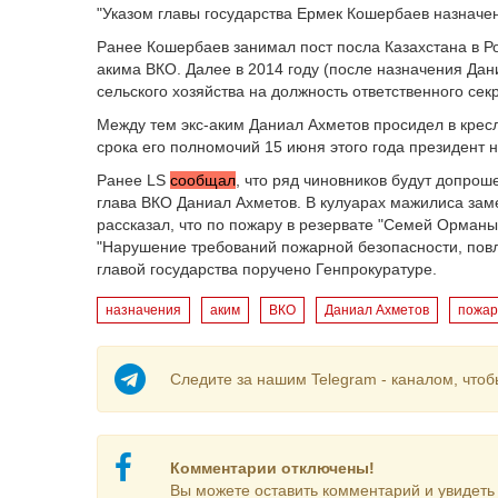
"Указом главы государства Ермек Кошербаев назначе
Ранее Кошербаев занимал пост посла Казахстана в Ро
акима ВКО. Далее в 2014 году (после назначения Да
сельского хозяйства на должность ответственного се
Между тем экс-аким Даниал Ахметов просидел в кресл
срока его полномочий 15 июня этого года президент н
Ранее LS
сообщал
, что ряд чиновников будут допроше
глава ВКО Даниал Ахметов. В кулуарах мажилиса зам
рассказал, что по пожару в резервате "Семей Орманы"
"Нарушение требований пожарной безопасности, повл
главой государства поручено Генпрокуратуре.
назначения
аким
ВКО
Даниал Ахметов
пожар
Следите за нашим Telegram - каналом, чтоб
Комментарии отключены!
Вы можете оставить комментарий и увидеть 