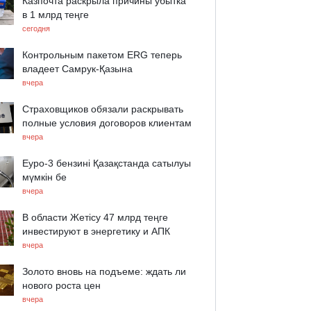
Казпочта раскрыла причины убытка
в 1 млрд теңге
сегодня
Контрольным пакетом ERG теперь
владеет Самрук-Қазына
вчера
Страховщиков обязали раскрывать
полные условия договоров клиентам
вчера
Еуро-3 бензині Қазақстанда сатылуы
мүмкін бе
вчера
В области Жетісу 47 млрд теңге
инвестируют в энергетику и АПК
вчера
Золото вновь на подъеме: ждать ли
нового роста цен
вчера