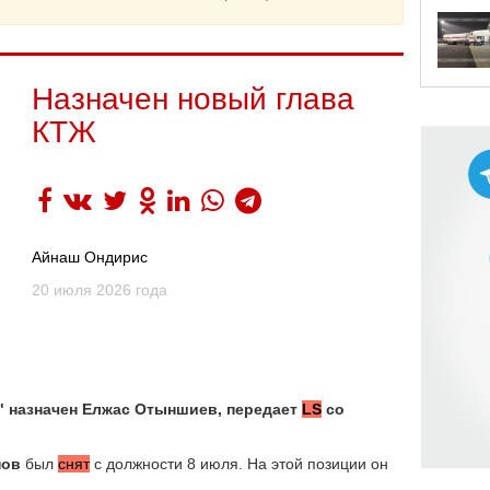
Назначен новый глава
КТЖ
Айнаш Ондирис
20 июля 2026 года
" назначен Елжас Отыншиев, передает
LS
со
нов
был
снят
с должности 8 июля. На этой позиции он