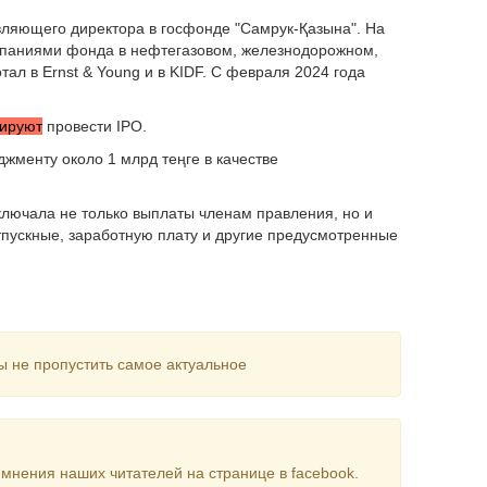
вляющего директора в госфонде "Самрук-Қазына". На
мпаниями фонда в нефтегазовом, железнодорожном,
тал в Ernst & Young и в KIDF. С февраля 2024 года
ируют
провести IPO.
жменту около 1 млрд теңге в качестве
включала не только выплаты членам правления, но и
тпускные, заработную плату и другие предусмотренные
ы не пропустить самое актуальное
мнения наших читателей на странице в facebook.