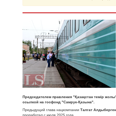
Председателем правления "Қазақстан темір жолы
ссылкой на госфонд "Самрук-Қазына".
Предыдущий глава нацкомпании
Талгат Алдыберге
проработал с июля 2025 года.