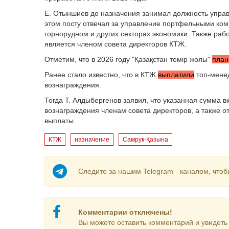
Е. Отыншиев до назначения занимал должность упра
этом посту отвечал за управление портфельными ко
горнорудном и других секторах экономики. Также рабо
является членом совета директоров КТЖ.
Отметим, что в 2026 году "Қазақстан темір жолы"
план
Ранее стало известно, что в КТЖ
выплатили
топ-менед
вознаграждения.
Тогда Т. Алдыбергенов заявил, что указанная сумма 
вознаграждения членам совета директоров, а также о
выплаты.
КТЖ
назначение
Самрук-Қазына
Следите за нашим Telegram - каналом, чтоб
Комментарии отключены!
Вы можете оставить комментарий и увидеть 