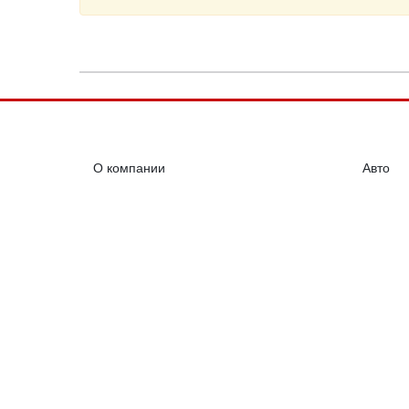
О компании
Авто
Контакты
Банки+
Реклама
Биржа
RSS лента
Проект