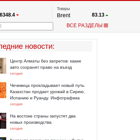
Товары
6348.4
Brent
83.13
67.17
Платина
1768.7
ВСЕ РАЗДЕЛЫ
3885.1
Газ
2.66
5610.3
Медь
6.734
709.96
Серебро
63.675
ледние новости
:
4484.1
Золото
4344.8
Центр Алматы без запретов: какие
авто сохранят право на въезд
сегодня
Чечевица прокладывает новый путь:
Казахстан продает урожай в Сирию,
Испанию и Руанду. Инфографика
сегодня
На востоке страны запустят два
новых производства
сегодня