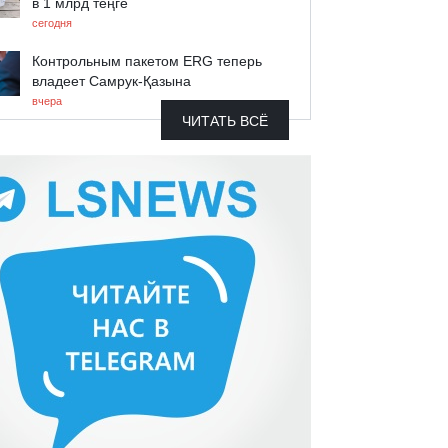
в 1 млрд теңге
сегодня
Контрольным пакетом ERG теперь
владеет Самрук-Қазына
вчера
ЧИТАТЬ ВСЁ