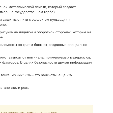
фной металлической печати, который создает
ер, на государственном гербе).
 защитные нити с эффектом пульсации и
оне.
сунка на лицевой и оборотной сторонах, которые на
ое.
лементы по краям банкнот, созданные специально
нкнот зависит от номинала, применяемых материалов,
их факторов. В целях безопасности другая информация
теңге. Из них 98% – это банкноты, еще 2%
хстане стали реже.
ы не пропустить самое актуальное