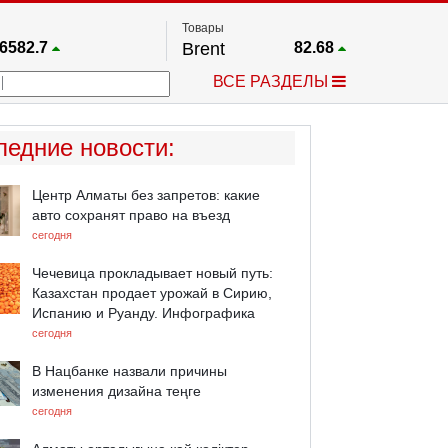
Товары
6582.7
Brent
82.68
67.17
Платина
1762
ВСЕ РАЗДЕЛЫ
4032.3
Газ
2.687
25668
Медь
6.6155
748.19
Серебро
63.985
ледние новости
:
4562.4
Золото
4411.4
Центр Алматы без запретов: какие
авто сохранят право на въезд
сегодня
Чечевица прокладывает новый путь:
Казахстан продает урожай в Сирию,
Испанию и Руанду. Инфографика
сегодня
В Нацбанке назвали причины
изменения дизайна теңге
сегодня