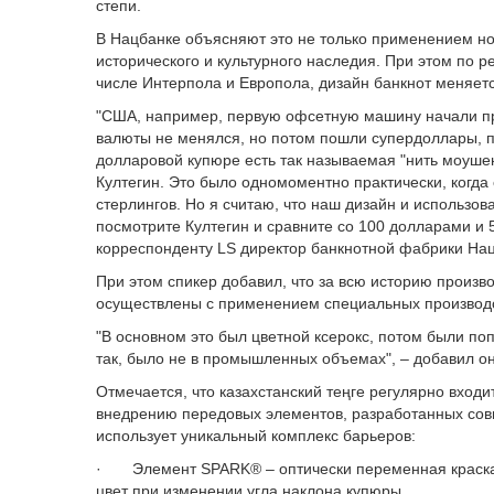
степи.
В Нацбанке объясняют это не только применением н
исторического и культурного наследия. При этом по
числе Интерпола и Европола, дизайн банкнот меняется
"США, например, первую офсетную машину начали при
валюты не менялся, но потом пошли супердоллары, по
долларовой купюре есть так называемая "нить моушен
Култегин. Это было одномоментно практически, когда 
стерлингов. Но я считаю, что наш дизайн и использо
посмотрите Култегин и сравните со 100 долларами и 5
корреспонденту LS директор банкнотной фабрики На
При этом спикер добавил, что за всю историю произв
осуществлены с применением специальных производ
"В основном это был цветной ксерокс, потом были поп
так, было не в промышленных объемах", – добавил он
Отмечается, что казахстанский теңге регулярно вхо
внедрению передовых элементов, разработанных сов
использует уникальный комплекс барьеров:
· Элемент SPARK® – оптически переменная краск
цвет при изменении угла наклона купюры.