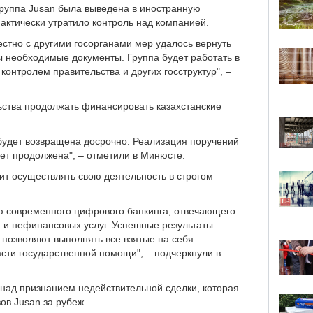
группа Jusan была выведена в иностранную
актически утратило контроль над компанией.
стно с другими госорганами мер удалось вернуть
ы необходимые документы. Группа будет работать в
контролем правительства и других госструктур", –
ьства продолжать финансировать казахстанские
будет возвращена досрочно. Реализация поручений
дет продолжена", – отметили в Минюсте.
ит осуществлять свою деятельность в строгом
ю современного цифрового банкинга, отвечающего
 и нефинансовых услуг. Успешные результаты
 позволяют выполнять все взятые на себя
асти государственной помощи", – подчеркнули в
над признанием недействительной сделки, которая
ов Jusan за рубеж.