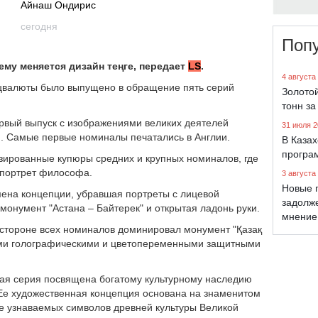
Айнаш Ондирис
сегодня
Поп
ему меняется дизайн теңге, передает
LS
.
4 августа
ацвалюты было выпущено в обращение пять серий
Золото
тонн за
ервый выпуск с изображениями великих деятелей
31 июля 2
). Самые первые номиналы печатались в Англии.
В Каза
програ
зированные купюры средних и крупных номиналов, где
 портрет философа.
3 августа
Новые 
ена концепции, убравшая портреты с лицевой
задолж
онумент "Астана – Байтерек" и открытая ладонь руки.
мнение
й стороне всех номиналов доминировал монумент "Қазақ
ими голографическими и цветопеременными защитными
овая серия посвящена богатому культурному наследию
 Ее художественная концепция основана на знаменитом
ее узнаваемых символов древней культуры Великой