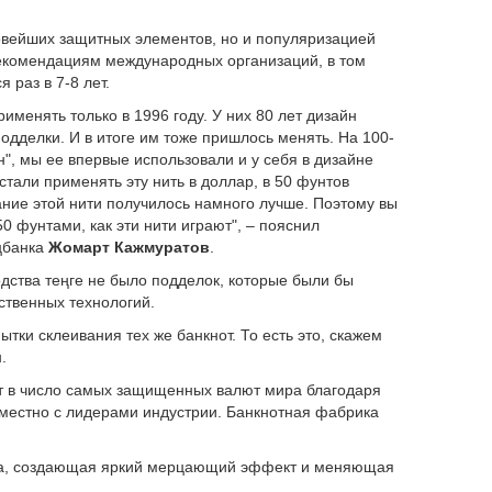
овейших защитных элементов, но и популяризацией
 рекомендациям международных организаций, в том
 раз в 7-8 лет.
менять только в 1996 году. У них 80 лет дизайн
дделки. И в итоге им тоже пришлось менять. На 100-
", мы ее впервые использовали и у себя в дизайне
стали применять эту нить в доллар, в 50 фунтов
вание этой нити получилось намного лучше. Поэтому вы
0 фунтами, как эти нити играют", – пояснил
цбанка
Жомарт Кажмуратов
.
одства теңге не было подделок, которые были бы
ственных технологий.
ытки склеивания тех же банкнот. То есть это, скажем
.
дит в число самых защищенных валют мира благодаря
местно с лидерами индустрии. Банкнотная фабрика
а, создающая яркий мерцающий эффект и меняющая