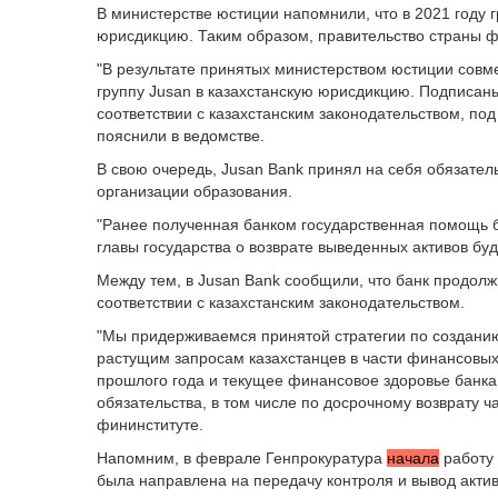
В министерстве юстиции напомнили, что в 2021 году 
юрисдикцию. Таким образом, правительство страны ф
"B результате принятых министерством юстиции совме
группу Jusan в казахстанскую юрисдикцию. Подписан
соответствии c казахстанским законодательством, под 
пояснили в ведомстве.
В свою очередь, Jusan Bank принял на себя обязател
организации образования.
"Ранее полученная банком государственная помощь 
главы государства о возврате выведенных активов бу
Между тем, в Jusan Bank сообщили, что банк продолж
соответствии с казахстанским законодательством.
"Мы придерживаемся принятой стратегии по создани
растущим запросам казахстанцев в части финансовых
прошлого года и текущее финансовое здоровье банка
обязательства, в том числе по досрочному возврату ч
фининституте.
Напомним, в феврале Генпрокуратура
начала
работу 
была направлена на передачу контроля и вывод актив