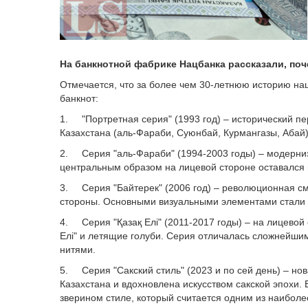
На банкнотной фабрике Нацбанка рассказали, поч
Отмечается, что за более чем 30-летнюю историю н
банкнот:
1. "Портретная серия" (1993 год) – исторический п
Казахстана (аль-Фараби, Суюнбай, Курмангазы, Абай
2. Серия "аль-Фараби" (1994-2003 годы) – модерни
центральным образом на лицевой стороне оставался
3. Серия "Байтерек" (2006 год) – революционная см
стороны. Основными визуальными элементами стали м
4. Серия "Қазақ Елі" (2011-2017 годы) – на лицево
Елі" и летящие голуби. Серия отличалась сложнейш
нитями.
5. Серия "Сакский стиль" (2023 и по сей день) – н
Казахстана и вдохновлена искусством сакской эпохи.
зверином стиле, который считается одним из наибол