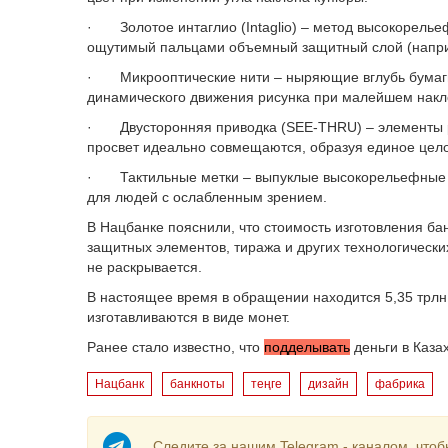
· Золотое интаглио (Intaglio) – метод высокорелье
ощутимый пальцами объемный защитный слой (наприм
· Микрооптические нити – ныряющие вглубь бумаги
динамического движения рисунка при малейшем накл
· Двусторонняя приводка (SEE-THRU) – элементы ри
просвет идеально совмещаются, образуя единое цел
· Тактильные метки – выпуклые высокорельефные э
для людей с ослабленным зрением.
В Нацбанке пояснили, что стоимость изготовления ба
защитных элементов, тиража и других технологическ
не раскрывается.
В настоящее время в обращении находится 5,35 трлн 
изготавливаются в виде монет.
Ранее стало известно, что
подделывать
деньги в Каза
Нацбанк
банкноты
теңге
дизайн
фабрика
Следите за нашим Telegram - каналом, чтоб