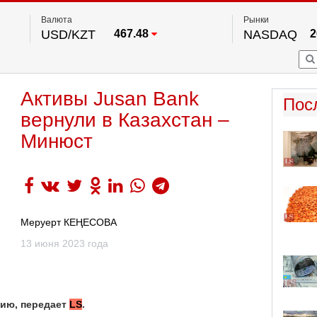
Валюта
Рынки
USD/KZT
467.48
NASDAQ
2
RUB/KZT
5.73
FTSE 100
EUR/KZT
539.52
DOW Ind
5
HKSE
По данным нац. банка РК
Активы Jusan Bank
S&P 500
7
Пос
NYSE
2
вернули в Казахстан –
Минюст
Меруерт КЕҢЕСОВА
13 июня 2023 года
цию, передает
LS
.