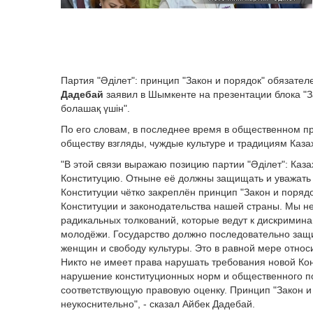
Партия "Әділет": принцип "Закон и порядок" обязателе
Дадебай
заявил в Шымкенте на презентации блока "З
болашақ үшін".
По его словам, в последнее время в общественном пр
обществу взгляды, чуждые культуре и традициям Каза
"В этой связи выражаю позицию партии "Әділет": Каза
Конституцию. Отныне её должны защищать и уважать к
Конституции чётко закреплён принцип "Закон и поряд
Конституции и законодательства нашей страны. Мы н
радикальных толкований, которые ведут к дискримин
молодёжи. Государство должно последовательно защ
женщин и свободу культуры. Это в равной мере относит
Никто не имеет права нарушать требования новой Ко
нарушение конституционных норм и общественного п
соответствующую правовую оценку. Принцип "Закон и
неукоснительно", - сказал Айбек Дадебай.