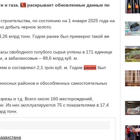
и и газа.
LS
раскрывает обновленные данные по
строительства, по состоянию на 1 января 2025 года на
но добыть черное золото.
,26 млрд тонн. Годом ранее был примерно такой же
пасы свободного голубого сырья учтены в 171 единице
, а забалансовые – 88,6 млрд куб. м.
ям и составляют 2,1 трлн куб. м. Годом
ранее
был
гленосных районов и обособленных самостоятельных
резы и т.д. Всего около 160 месторождений,
н. Из них эксплуатируются 75 с показателями в 17,4
лрд тонн.
Казахстана