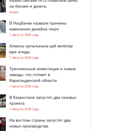
Казахстанские НПЗ повысили цены
на бензин и дизель
вчера
В Нацбанке назвали причины
изменения дизайна теңге
7 августа 2026 года
Алматы орталығына қай көліктер
кіре алады
7 августа 2026 года
Триллионные инвестиции и новые
заводы: что готовят в
Карагандинской области
7 августа 2026 года
В Казахстане запустят два газовых
проекта
7 августа 2026 года
На востоке страны запустят два
новых производства