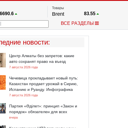
Товары
6690.6
Brent
83.55
67.17
Платина
1759.6
ВСЕ РАЗДЕЛЫ
4036.9
Газ
2.662
25668
Медь
6.591
757.64
Серебро
63.499
ледние новости
:
4595.2
Золото
4399.7
Центр Алматы без запретов: какие
авто сохранят право на въезд
7 августа 2026 года
Чечевица прокладывает новый путь:
Казахстан продает урожай в Сирию,
Испанию и Руанду. Инфографика
7 августа 2026 года
Партия «Әділет»: принцип «Закон и
порядок» обязателен для всех
вчера