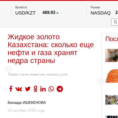
Валюта
Рынки
USD/KZT
469.93
NASDAQ
2
RUB/KZT
5.71
FTSE 100
EUR/KZT
541.64
DOW Ind
5
HKSE
По данным нац. банка РК
Жидкое золото
S&P 500
7
Пос
NYSE
2
Казахстана: сколько еще
нефти и газа хранят
недра страны
Также стали известны запасы угля
Бекзада ИШЕКЕНОВА
10 октября 2025 года