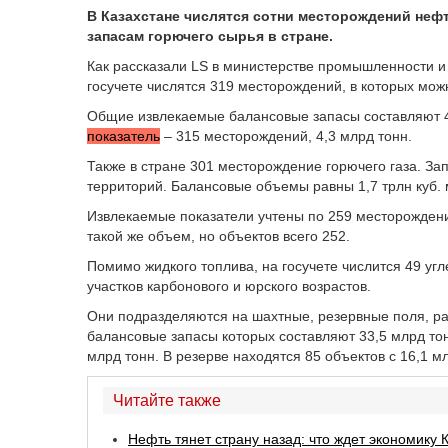
В Казахстане числятся сотни месторождений нефт
запасам горючего сырья в стране.
Как рассказали LS в министерстве промышленности и 
госучете числятся 319 месторождений, в которых мож
Общие извлекаемые балансовые запасы составляют 4
показатель
– 315 месторождений, 4,3 млрд тонн.
Также в стране 301 месторождение горючего газа. За
территорий. Балансовые объемы равны 1,7 трлн куб. м
Извлекаемые показатели учтены по 259 месторождени
такой же объем, но объектов всего 252.
Помимо жидкого топлива, на госучете числится 49 у
участков карбонового и юрского возрастов.
Они подразделяются на шахтные, резервные поля, раз
балансовые запасы которых составляют 33,5 млрд тон
млрд тонн. В резерве находятся 85 объектов с 16,1 м
Читайте также
Нефть тянет страну назад: что ждет экономику 