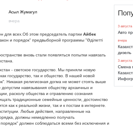
Поп
Асыл Жумагул
вчера
3 августа
Авто п
н для всех.
Об этом председатель партии
Айбек
акон и порядок" предвыборной программы "Әділетті
вчера
Казахс
дизель
остранстве вновь стали появляться попытки навязать
хстана.
3 августа
Смена 
хстан - светское государство. Мы приняли новую
Казахст
ак государство, так и общество. В нашей новой
Инфогр
ок". Никакая религиозная догма не может стоять выше
е допустим навязывания обществу архаичных и
ации, расколу общества и отравлению сознания
ищать традиционные семейные ценности, достоинство
ся как к реальной жизни, так и к постам в интернете.
нституции. Любые действия, направленные на
орядка, должны немедленно получать
 порядок" должен соблюдаться всеми без исключения и