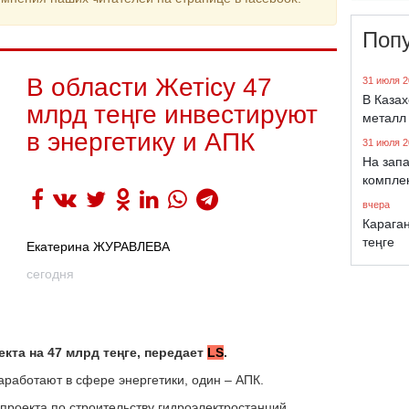
Поп
В области Жетісу 47
31 июля 2
В Каза
млрд теңге инвестируют
металл
в энергетику и АПК
31 июля 2
На запа
компле
вчера
Караган
теңге
Екатерина ЖУРАВЛЕВА
сегодня
екта на 47 млрд теңге, передает
LS
.
аработают в сфере энергетики, один – АПК.
 проекта по строительству гидроэлектростанций.