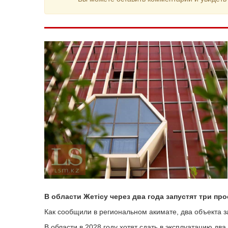
В области Жетісу через два года запустят три про
Как сообщили в региональном акимате, два объекта з
В области в 2028 году хотят сдать в эксплуатацию два