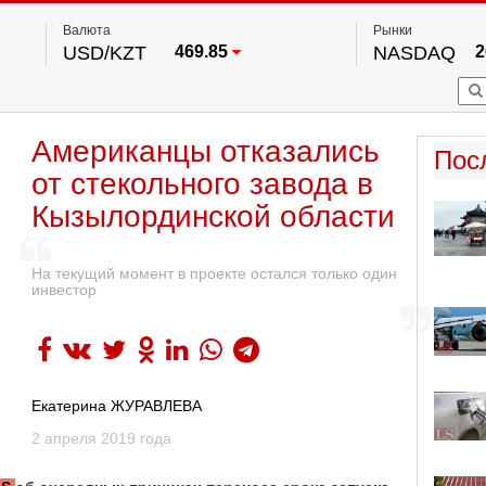
Валюта
Рынки
USD/KZT
469.85
NASDAQ
2
RUB/KZT
5.78
FTSE 100
EUR/KZT
542.16
DOW Ind
5
HKSE
2
По данным нац. банка РК
Американцы отказались
S&P 500
7
Пос
NYSE
2
от стекольного завода в
Кызылординской области
На текущий момент в проекте остался только один
инвестор
Екатерина ЖУРАВЛЕВА
2 апреля 2019 года