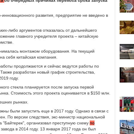
LS
об очередных причинах переноса срока запуска
-инновационного развития, предприятие не введено в
аких-либо аргументов отказалась от дальнейшего
ложение главного учредителя проекта – китайскую
омстве.
анималась монтажом оборудования. На текущий
 на себя китайская компания.
 работы продолжаются и сейчас ведутся работы по
Также разработан новый график строительства,
2019 году.
нкого стекла планируется после запуска первой
ынка. Стоимость этого проекта оценивается в $150 млн.
нешних рынках.
жны были запустить еще в 2017 году. Однако в связи с
н. По версии следствия, экс-министр национальной
а "Байтерек", организовал преступную схему
по
завода в 2014 году. 13 января 2017 года он был