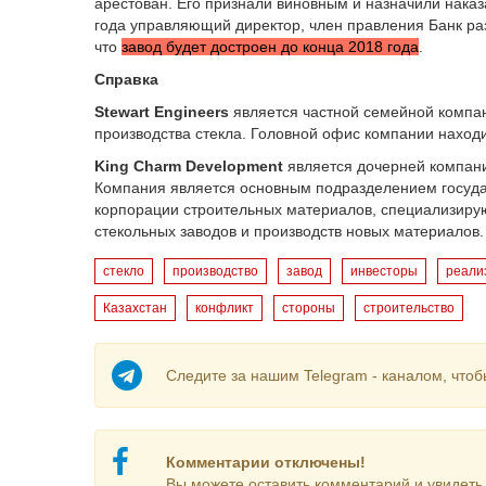
арестован. Его признали виновным и назначили наказ
года управляющий директор, член правления Банк ра
что
завод будет достроен до конца 2018 года
.
Справка
Stewart Engineers
является частной семейной компан
производства стекла. Головной офис компании находи
King Charm Development
является дочерней компание
Компания является основным подразделением госуда
корпорации строительных материалов, специализиру
стекольных заводов и производств новых материалов
стекло
производство
завод
инвесторы
реали
Казахстан
конфликт
стороны
строительство
Следите за нашим Telegram - каналом, чтоб
Комментарии отключены!
Вы можете оставить комментарий и увидеть 