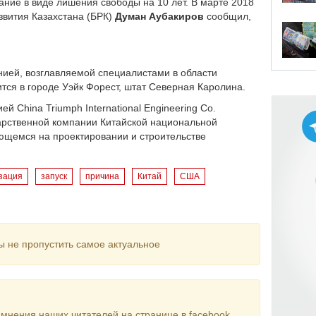
ание в виде лишения свободы на 10 лет. В марте 2018
звития Казахстана (БРК)
Думан Аубакиров
сообщил,
ией, возглавляемой специалистами в области
тся в городе Уэйк Форест, штат Северная Каролина.
й China Triumph International Engineering Co.
рственной компании Китайской национальной
ющемся на проектировании и строительстве
.
зация
запуск
причина
Китай
США
ы не пропустить самое актуальное
мнения наших читателей на странице в facebook.