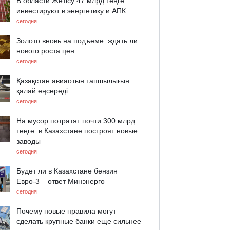
В области Жетісу 47 млрд теңге
инвестируют в энергетику и АПК
сегодня
Золото вновь на подъеме: ждать ли
нового роста цен
сегодня
Қазақстан авиаотын тапшылығын
қалай еңсереді
сегодня
На мусор потратят почти 300 млрд
теңге: в Казахстане построят новые
заводы
сегодня
Будет ли в Казахстане бензин
Евро-3 – ответ Минэнерго
сегодня
Почему новые правила могут
сделать крупные банки еще сильнее