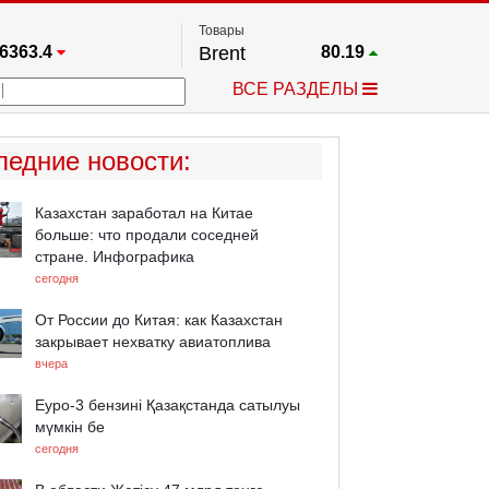
Товары
6363.4
Brent
80.19
67.17
Платина
1768.1
ВСЕ РАЗДЕЛЫ
4349.1
Газ
2.667
5530.3
Медь
6.824
723.55
Серебро
62.15
ледние новости
:
4513.8
Золото
4330.2
Казахстан заработал на Китае
больше: что продали соседней
стране. Инфографика
сегодня
От России до Китая: как Казахстан
закрывает нехватку авиатоплива
вчера
Еуро-3 бензині Қазақстанда сатылуы
мүмкін бе
сегодня