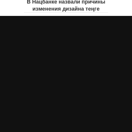
В Нацбанке назвали причины
изменения дизайна теңге
Айнаш Ондирис
7 августа 2026 года