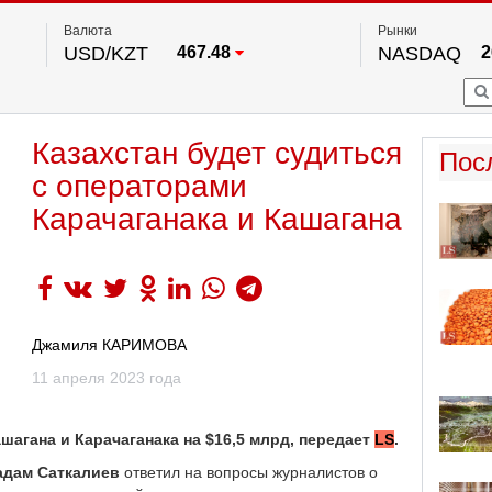
Валюта
Рынки
USD/KZT
467.48
NASDAQ
2
RUB/KZT
5.73
FTSE 100
EUR/KZT
539.52
DOW Ind
5
HKSE
По данным нац. банка РК
Казахстан будет судиться
S&P 500
7
Пос
NYSE
2
с операторами
Карачаганака и Кашагана
Джамиля КАРИМОВА
11 апреля 2023 года
шагана и Карачаганака на $16,5 млрд, передает
LS
.
адам Саткалиев
ответил на вопросы журналистов о