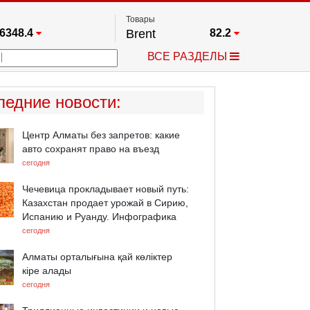
Товары
6348.4
Brent
82.2
67.17
Платина
1781.9
ВСЕ РАЗДЕЛЫ
3885.1
Газ
2.642
25668
Медь
6.6825
709.96
Серебро
64.64
ледние новости
:
4484.1
Золото
4371.8
Центр Алматы без запретов: какие
авто сохранят право на въезд
сегодня
Чечевица прокладывает новый путь:
Казахстан продает урожай в Сирию,
Испанию и Руанду. Инфографика
сегодня
Алматы орталығына қай көліктер
кіре алады
сегодня