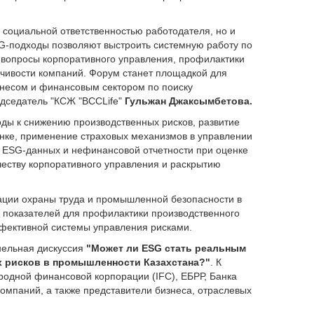
о социальной ответственностью работодателя, но и
G-подходы позволяют выстроить системную работу по
вопросы корпоративного управления, профилактики
йчивости компаний. Форум станет площадкой для
знесом и финансовым сектором по поиску
дседатель "КСЖ "BCCLife"
Гульжан Джаксымбетова.
ды к снижению производственных рисков, развитие
ынке, применение страховых механизмов в управлении
 ESG-данных и нефинансовой отчетности при оценке
ачеству корпоративного управления и раскрытию
ации охраны труда и промышленной безопасности в
 показателей для профилактики производственного
фективной системы управления рисками.
нельная дискуссия
"Может ли ESG стать реальным
х рисков в промышленности Казахстана?"
. К
одной финансовой корпорации (IFC), ЕБРР, Банка
омпаний, а также представители бизнеса, отраслевых