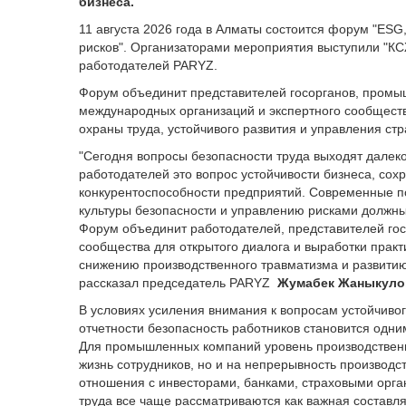
бизнеса.
11 августа 2026 года в Алматы состоится форум "ESG
рисков". Организаторами мероприятия выступили "К
работодателей PARYZ.
Форум объединит представителей госорганов, промыш
международных организаций и экспертного сообществ
охраны труда, устойчивого развития и управления ст
"Сегодня вопросы безопасности труда выходят далек
работодателей это вопрос устойчивости бизнеса, сох
конкурентоспособности предприятий. Современные п
культуры безопасности и управлению рисками должны 
Форум объединит работодателей, представителей гос
сообщества для открытого диалога и выработки практ
снижению производственного травматизма и развитию 
рассказал председатель PARYZ
Жумабек Жаныкуло
В условиях усиления внимания к вопросам устойчивог
отчетности безопасность работников становится одни
Для промышленных компаний уровень производственно
жизнь сотрудников, но и на непрерывность производс
отношения с инвесторами, банками, страховыми орг
труда все чаще рассматриваются как важная составл