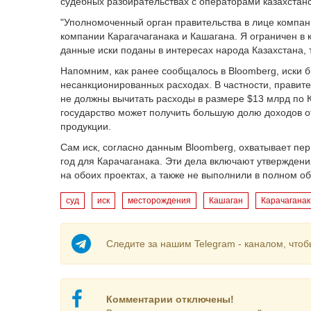
судебных разбирательствах с операторами казахстан
"Уполномоченный орган правительства в лице компа
компании Карагачаганака и Кашагана. Я ограничен в к
данные иски поданы в интересах народа Казахстана, т
Напомним, как ранее сообщалось в Bloomberg, иски б
несанкционированных расходах. В частности, правит
не должны вычитать расходы в размере $13 млрд по К
государство может получить большую долю доходов о
продукции.
Сам иск, согласно данным Bloomberg, охватывает пер
год для Карачаганака. Эти дела включают утвержден
на обоих проектах, а также не выполнили в полном о
суд
иск
месторождения
Кашаган
Карачаганак
Следите за нашим Telegram - каналом, чтоб
Комментарии отключены!