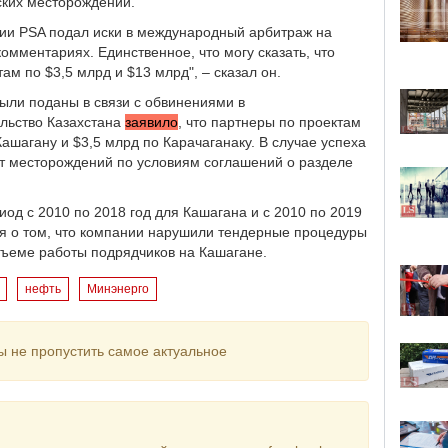
ских месторождений.
нии PSA подал иски в международный арбитраж на
омментариях. Единственное, что могу сказать, что
ам по $3,5 млрд и $13 млрд", – сказал он.
ыли поданы в связи с обвинениями в
ельство Казахстана
заявило
, что партнеры по проектам
ашагану и $3,5 млрд по Карачаганаку. В случае успеха
т месторождений по условиям соглашений о разделе
иод с 2010 по 2018 год для Кашагана и с 2010 по 2019
ия о том, что компании нарушили тендерные процедуры
бъеме работы подрядчиков на Кашагане.
нефть
Минэнерго
ы не пропустить самое актуальное