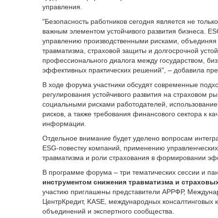
управления.
"Безопасность работников сегодня является не тольк
важным элементом устойчивого развития бизнеса. ES
управлению производственными рисками, объединяя 
травматизма, страховой защиты и долгосрочной усто
профессионального диалога между государством, би
эффективных практических решений", – добавила пре
В ходе форума участники обсудят современные подхо
регулирования устойчивого развития на страховом р
социальными рисками работодателей, использование
рисков, а также требования финансового сектора к к
информации.
Отдельное внимание будет уделено вопросам интегр
ESG-повестку компаний, применению управленческих
травматизма и роли страхования в формировании эф
В программе форума – три тематических сессии и па
инструментом снижения травматизма и страховы
участию приглашены представители АРРФР, Междунар
ЦентрКредит, KASE, международных консалтинговых к
объединений и экспертного сообщества.