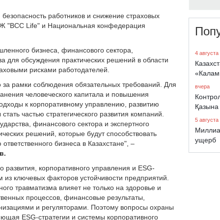
, безопасность работников и снижение страховых
СЖ "BCC Life" и Национальная конфедерация
Поп
ленного бизнеса, финансового сектора,
4 августа
а для обсуждения практических решений в области
Казахст
раховыми рисками работодателей.
«Калам
о за рамки соблюдения обязательных требований. Для
вчера
ранения человеческого капитала и повышения
Контро
одходы к корпоративному управлению, развитию
Қазына
стать частью стратегического развития компаний.
5 августа
ударства, финансового сектора и экспертного
Миллиа
ических решений, которые будут способствовать
ущерб
ответственного бизнеса в Казахстане", –
в.
о развития, корпоративного управления и ESG-
м из ключевых факторов устойчивости предприятий.
го травматизма влияет не только на здоровье и
твенных процессов, финансовые результаты,
анизациями и регуляторами. Поэтому вопросы охраны
яющая ESG-стратегии и системы корпоративного