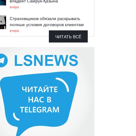
владеет Самрук-Қазына
вчера
Страховщиков обязали раскрывать
полные условия договоров клиентам
вчера
ЧИТАТЬ ВСЁ