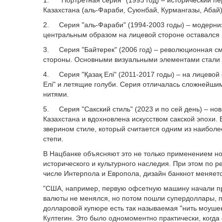
1. "Портретная серия" (1993 год) – исторический п
Казахстана (аль-Фараби, Суюнбай, Курмангазы, Абай
2. Серия "аль-Фараби" (1994-2003 годы) – модерни
центральным образом на лицевой стороне оставался
3. Серия "Байтерек" (2006 год) – революционная см
стороны. Основными визуальными элементами стали м
4. Серия "Қазақ Елі" (2011-2017 годы) – на лицево
Елі" и летящие голуби. Серия отличалась сложнейш
нитями.
5. Серия "Сакский стиль" (2023 и по сей день) – н
Казахстана и вдохновлена искусством сакской эпохи.
зверином стиле, который считается одним из наибол
степи.
В Нацбанке объясняют это не только применением н
исторического и культурного наследия. При этом по
числе Интерпола и Европола, дизайн банкнот меняется
"США, например, первую офсетную машину начали при
валюты не менялся, но потом пошли супердоллары, по
долларовой купюре есть так называемая "нить моушен
Култегин. Это было одномоментно практически, когда 