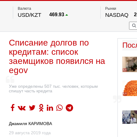
Валюта
Рынки
USD/KZT
469.93
NASDAQ
2
RUB/KZT
5.71
FTSE 100
EUR/KZT
541.64
DOW Ind
5
HKSE
По данным нац. банка РК
Списание долгов по
S&P 500
7
Пос
NYSE
2
кредитам: список
заемщиков появился на
egov
Уже определены 507 тыс. человек, которым
спишут часть кредита
Джамиля КАРИМОВА
29 августа 2019 года