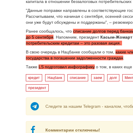
капитала в отношении беззалоговых потребительских 
"Данные поправки направлены в соответствующие гос
Рассчитываем, что начиная с сентября, осенней сесс
они уже будут обсуждены и поддержаны", – резюмиро
Ранее сообщалось, что
списание долгов перед банка
до 5 сентября
. Напомним, президент
Касым-Жомарт
потребительским кредитам – это разовая акция.
В свою очередь в Нацбанке сообщали о том,
какие чл
государства в погашении задолженности граждан
.
Также
LS подготовил инфографику
о том, в каких еще
кредит
Нацбанк
списание
заем
долг
Мин
президент
Следите за нашим Telegram - каналом, чтоб
Комментарии отключены!