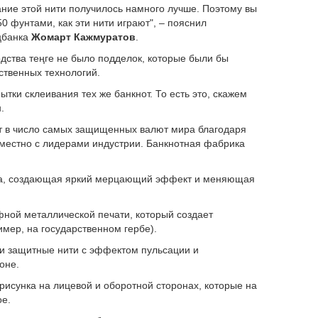
вание этой нити получилось намного лучше. Поэтому вы
0 фунтами, как эти нити играют", – пояснил
цбанка
Жомарт Кажмуратов
.
одства теңге не было подделок, которые были бы
ственных технологий.
ытки склеивания тех же банкнот. То есть это, скажем
.
дит в число самых защищенных валют мира благодаря
местно с лидерами индустрии. Банкнотная фабрика
а, создающая яркий мерцающий эффект и меняющая
фной металлической печати, который создает
ер, на государственном гербе).
 защитные нити с эффектом пульсации и
оне.
сунка на лицевой и оборотной сторонах, которые на
ое.