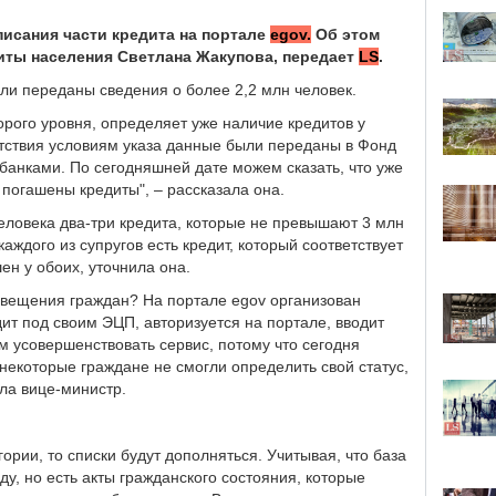
писания части кредита на портале
egov.
Об этом
иты населения Светлана Жакупова, передает
LS
.
ли переданы сведения о более 2,2 млн человек.
орого уровня, определяет уже наличие кредитов у
тствия условиям указа данные были переданы в Фонд
банками. По сегодняшней дате можем сказать, что уже
 погашены кредиты", – рассказала она.
человека два-три кредита, которые не превышают 3 млн
каждого из супругов есть кредит, который соответствует
ен у обоих, уточнила она.
повещения граждан? На портале egov организован
дит под своим ЭЦП, авторизуется на портале, вводит
м усовершенствовать сервис, потому что сегодня
 некоторые граждане не смогли определить свой статус,
ила вице-министр.
ории, то списки будут дополняться. Учитывая, что база
у, но есть акты гражданского состояния, которые