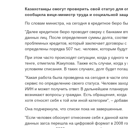
Казахстанцы смогут проверить свой статус для с
сообщила вице-министр труда и социальной защ
По словам министра, на сегодня в кредитное бюро бы
"Далее кредитное бюро проводит сверку с банками вт
данных лиц. После определения суммы долга, соотве
проблемных кредитов, который заключает договоры с 
определены порядка 507 тыс. человек, которым будут
При этом часто происходят ситуации, когда у одного 
тенге, отметила Жакупова. Также есть случаи, когда у 
условиям списания. В таких случаях, долг будет погаш
"Какая работа была проведена на сегодня в части о
сервис по определению своего статуса. Человек захо
ИИН и может получить ответ. В дальнейшем планируе
возникают вопросы у граждан. Есть обращения, когда
хотя относят себя к той или иной категории", – добав
Она подчеркнула, что списки пока не завершенные.
"Если человек обоснует отнесение себя к данной катег
данных загса перешла на цифровой формат в 2008 год