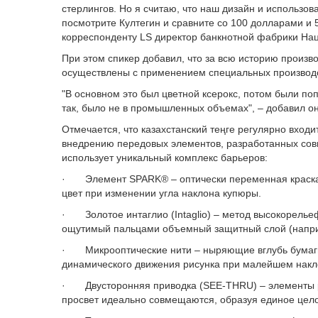
стерлингов. Но я считаю, что наш дизайн и использо
посмотрите Култегин и сравните со 100 долларами и 5
корреспонденту LS директор банкнотной фабрики На
При этом спикер добавил, что за всю историю произв
осуществлены с применением специальных производ
"В основном это был цветной ксерокс, потом были поп
так, было не в промышленных объемах", – добавил он
Отмечается, что казахстанский теңге регулярно вхо
внедрению передовых элементов, разработанных сов
использует уникальный комплекс барьеров:
· Элемент SPARK® – оптически переменная краск
цвет при изменении угла наклона купюры.
· Золотое интаглио (Intaglio) – метод высокорелье
ощутимый пальцами объемный защитный слой (наприм
· Микрооптические нити – ныряющие вглубь бумаги
динамического движения рисунка при малейшем накл
· Двусторонняя приводка (SEE-THRU) – элементы ри
просвет идеально совмещаются, образуя единое цел