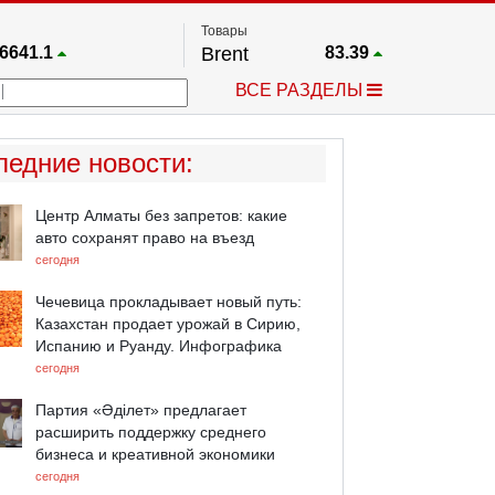
Товары
6641.1
Brent
83.39
67.17
Платина
1763.6
ВСЕ РАЗДЕЛЫ
4024.9
Газ
2.672
25668
Медь
6.6085
758.86
Серебро
63.89
ледние новости
:
4555.3
Золото
4417.4
Центр Алматы без запретов: какие
авто сохранят право на въезд
сегодня
Чечевица прокладывает новый путь:
Казахстан продает урожай в Сирию,
Испанию и Руанду. Инфографика
сегодня
Партия «Әділет» предлагает
расширить поддержку среднего
бизнеса и креативной экономики
сегодня