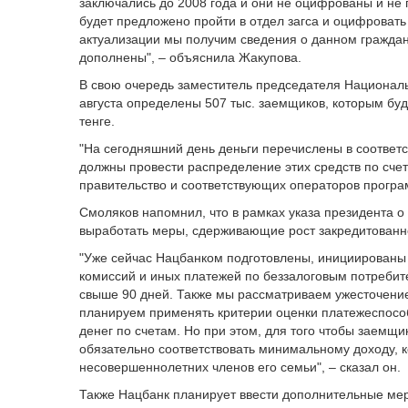
заключались до 2008 года и они не оцифрованы и не 
будет предложено пройти в отдел загса и оцифровать
актуализации мы получим сведения о данном граждани
дополнены", – объяснила Жакупова.
В свою очередь заместитель председателя Национал
августа определены 507 тыс. заемщиков, которым бу
тенге.
"На сегодняшний день деньги перечислены в соответ
должны провести распределение этих средств по счет
правительство и соответствующих операторов програм
Смоляков напомнил, что в рамках указа президента о
выработать меры, сдерживающие рост закредитован
"Уже сейчас Нацбанком подготовлены, инициированы 
комиссий и иных платежей по беззалоговым потреби
свыше 90 дней. Также мы рассматриваем ужесточение 
планируем применять критерии оценки платежеспосо
денег по счетам. Но при этом, для того чтобы заемщи
обязательно соответствовать минимальному доходу,
несовершеннолетних членов его семьи", – сказал он.
Также Нацбанк планирует ввести дополнительные ме