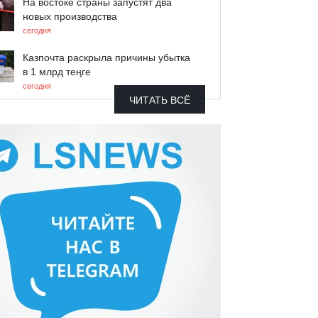
На востоке страны запустят два
новых производства
сегодня
Казпочта раскрыла причины убытка
в 1 млрд теңге
сегодня
ЧИТАТЬ ВСЁ