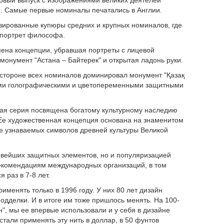
ервый выпуск с изображениями великих деятелей
). Самые первые номиналы печатались в Англии.
зированные купюры средних и крупных номиналов, где
 портрет философа.
ена концепции, убравшая портреты с лицевой
онумент "Астана – Байтерек" и открытая ладонь руки.
й стороне всех номиналов доминировал монумент "Қазақ
ими голографическими и цветопеременными защитными
овая серия посвящена богатому культурному наследию
 Ее художественная концепция основана на знаменитом
ее узнаваемых символов древней культуры Великой
овейших защитных элементов, но и популяризацией
 рекомендациям международных организаций, в том
 раз в 7-8 лет.
менять только в 1996 году. У них 80 лет дизайн
дделки. И в итоге им тоже пришлось менять. На 100-
", мы ее впервые использовали и у себя в дизайне
стали применять эту нить в доллар, в 50 фунтов