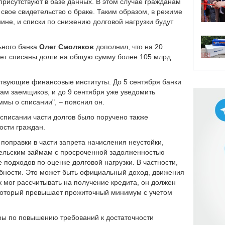
присутствуют в базе данных. В этом случае гражданам
 свое свидетельство о браке. Таким образом, в режиме
не, и списки по снижению долговой нагрузки будут
ьного банка
Олег Смоляков
дополнил, что на 20
дет списаны долги на общую сумму более 105 млрд
ствующие финансовые институты. До 5 сентября банки
ам заемщиков, и до 9 сентября уже уведомить
мы о списании", – пояснил он.
 списании части долгов было поручено также
ности граждан.
поправки в части запрета начисления неустойки,
тельским займам с просроченной задолженностью
подходов по оценке долговой нагрузки. В частности,
бности. Это может быть официальный доход, движения
к мог рассчитывать на получение кредита, он должен
 который превышает прожиточный минимум с учетом
ры по повышению требований к достаточности