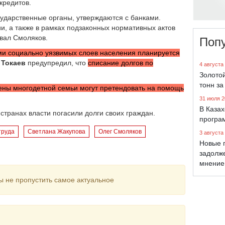
кредитов.
ударственные органы, утверждаются с банками.
ии, а также в рамках подзаконных нормативных актов
вал Смоляков.
Поп
ми социально уязвимых слоев населения планируется
 Токаев
предупредил, что
списание долгов по
4 августа
Золото
тонн за
ены многодетной семьи могут претендовать на помощь
31 июля 2
В Каза
 странах власти погасили долги своих граждан.
програ
труда
Светлана Жакупова
Олег Смоляков
3 августа
Новые 
задолж
мнение
ы не пропустить самое актуальное