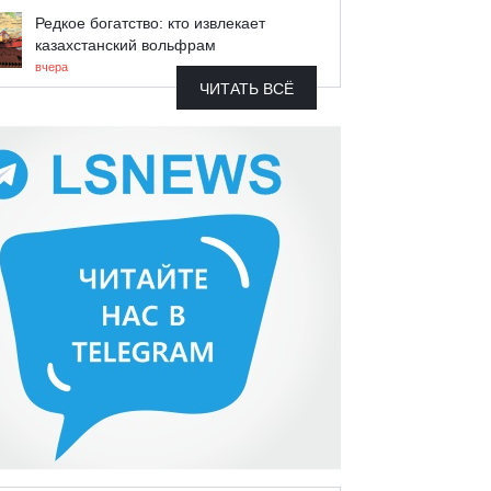
Редкое богатство: кто извлекает
казахстанский вольфрам
вчера
ЧИТАТЬ ВСЁ