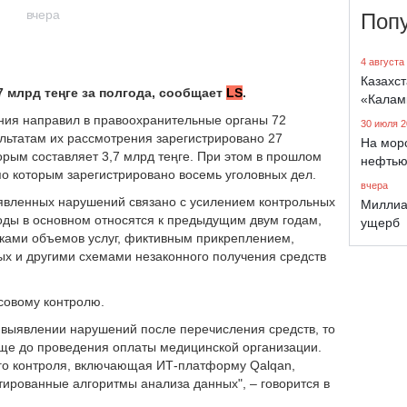
вчера
Поп
4 августа
Казахст
 млрд теңге за полгода, сообщает
LS
.
«Калам
ния направил в правоохранительные органы 72
30 июля 2
ультатам их рассмотрения зарегистрировано 27
На морс
орым составляет 3,7 млрд теңге. При этом в прошлом
нефтью
по которым зарегистрировано восемь уголовных дел.
вчера
ыявленных нарушений связано с усилением контрольных
Миллиа
ды в основном относятся к предыдущим двум годам,
ущерб
ками объемов услуг, фиктивным прикреплением,
 и другими схемами незаконного получения средств
нсовому контролю.
 выявлении нарушений после перечисления средств, то
ще до проведения оплаты медицинской организации.
го контроля, включающая ИТ-платформу Qalqan,
ированные алгоритмы анализа данных", – говорится в