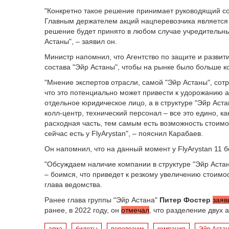
"Конкретно такое решение принимает руководящий сос
Главным держателем акций нацперевозчика является
решение будет принято в любом случае учредительны
Астаны", – заявил он.
Министр напомнил, что Агентство по защите и развит
состава "Эйр Астаны", чтобы на рынке было больше к
"Мнение экспертов отрасли, самой "Эйр Астаны", сот
что это потенциально может привести к удорожанию ав
отдельное юридическое лицо, а в структуре "Эйр Аст
колл-центр, технический персонал – все это едино, ка
расходная часть, тем самым есть возможность стоимо
сейчас есть у FlyArystan", – пояснил Карабаев.
Он напомнил, что на данный момент у FlyArystan 11 
"Обсуждаем наличие компании в структуре "Эйр Аста
– боимся, что приведет к резкому увеличению стоимо
глава ведомства.
Ранее глава группы "Эйр Астана"
Питер Фостер
заяв
ранее, в 2022 году, он
отмечал
, что разделение двух 