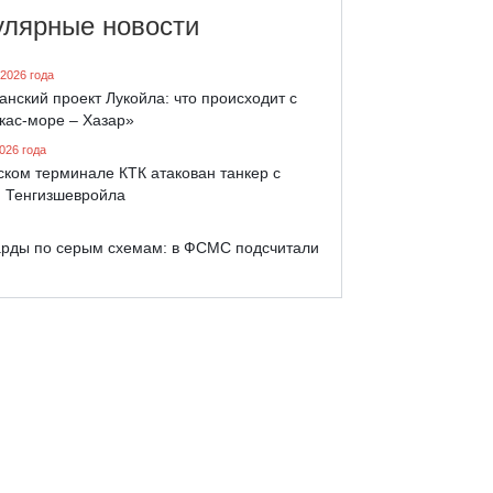
улярные новости
 2026 года
анский проект Лукойла: что происходит с
кас-море – Хазар»
026 года
ком терминале КТК атакован танкер с
 Тенгизшевройла
рды по серым схемам: в ФСМС подсчитали