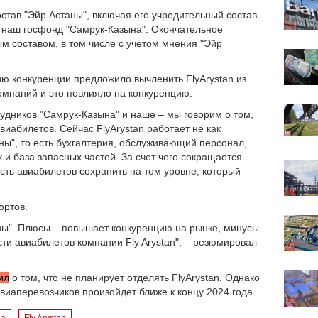
тав "Эйр Астаны", включая его учредительный состав.
 наш госфонд "Самрук-Казына". Окончательное
м составом, в том числе с учетом мнения "Эйр
ию конкуренции предложило вычленить FlyArystan из
омпаний и это повлияло на конкуренцию.
рудников "Самрук-Казына" и наше – мы говорим о том,
иабилетов. Сейчас FlyArystan работает не как
аны", то есть бухгалтерия, обслуживающий персонал,
к и база запасных частей. За счет чего сокращается
сть авиабилетов сохранить на том уровне, который
бортов.
ны". Плюсы – повышает конкуренцию на рынке, минусы
сти авиабилетов компании Fly Arystan", – резюмировал
ил
о том, что не планирует отделять FlyArystan. Однако
авиаперевозчиков произойдет ближе к концу 2024 года.