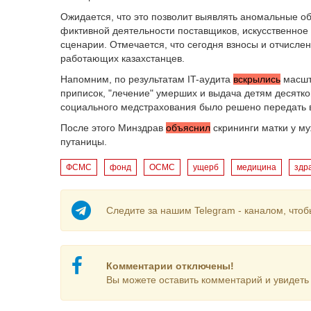
Ожидается, что это позволит выявлять аномальные 
фиктивной деятельности поставщиков, искусственное 
сценарии. Отмечается, что сегодня взносы и отчисл
работающих казахстанцев.
Напомним, по результатам IT-аудита
вскрылись
масшт
приписок, "лечение" умерших и выдача детям десятков
социального медстрахования было решено передать 
После этого Минздрав
объяснил
скрининги матки у м
путаницы.
ФСМС
фонд
ОСМС
ущерб
медицина
здр
Следите за нашим Telegram - каналом, чтоб
Комментарии отключены!
Вы можете оставить комментарий и увидеть 