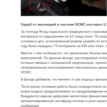
Ущерб от махинаций в системе ОСМС составил 3,7
За полгода Фонд социального медицинского страхова
материала по нарушениям на 4,5 млрд теңге. По рез
уголовных дел, установленный размер ущерба по кот
году было передано 73 материала на 630 млн теңге, 
Вместе с тем сообщается, что увеличение объема в
мероприятий. По данным фонда, расследуемые эпизо
которые связаны с неоказанной медпомощью, припис
неправомерным использованием персональных данных
ОСМС.
В фонде добавили, что меняют и сам подход к фина
"Если ранее основная работа была сосредоточена на
новая модель предусматривает их предупреждение е
Внедряется единая цифровая экосистема финансово
автоматизированную антифрод-систему и риск-ориент
сообщении.