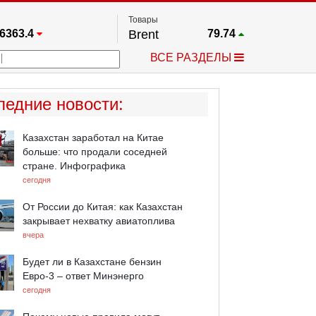
Товары
6363.4
Brent
79.74
67.17
Платина
1760.5
ВСЕ РАЗДЕЛЫ
4349.1
Газ
2.692
5455.5
Медь
6.709
723.55
Серебро
62.11
ледние новости
:
4513.8
Золото
4314.6
Казахстан заработал на Китае
больше: что продали соседней
стране. Инфографика
сегодня
От России до Китая: как Казахстан
закрывает нехватку авиатоплива
вчера
Будет ли в Казахстане бензин
Евро-3 – ответ Минэнерго
сегодня