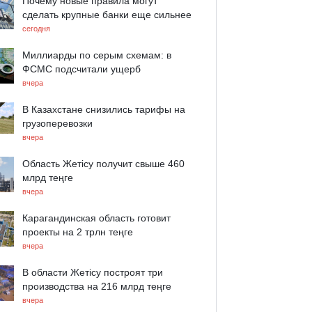
Почему новые правила могут
сделать крупные банки еще сильнее
сегодня
Миллиарды по серым схемам: в
ФСМС подсчитали ущерб
вчера
В Казахстане снизились тарифы на
грузоперевозки
вчера
Область Жетісу получит свыше 460
млрд теңге
вчера
Карагандинская область готовит
проекты на 2 трлн теңге
вчера
В области Жетісу построят три
производства на 216 млрд теңге
вчера