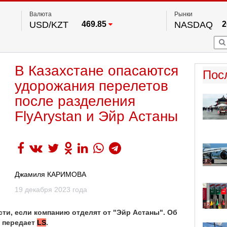
Валюта
Рынки
USD/KZT
469.85
NASDAQ
2
RUB/KZT
5.78
FTSE 100
EUR/KZT
542.16
DOW Ind
5
HKSE
2
По данным нац. банка РК
В Казахстане опасаются
S&P 500
7
Пос
NYSE
2
удорожания перелетов
после разделения
FlyArystan и Эйр Астаны
Джамиля КАРИМОВА
19 декабря 2023 года
сти, если компанию отделят от "Эйр Астаны". Об
, передает
LS
.