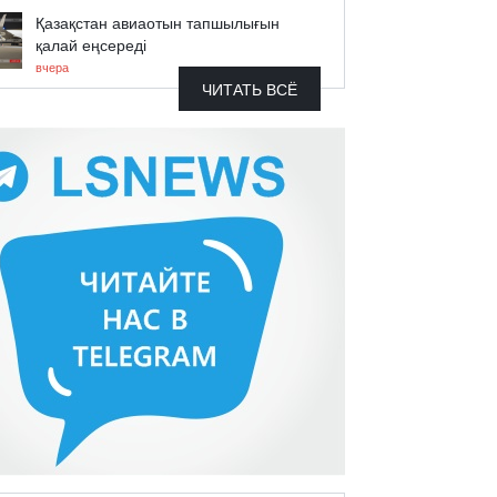
Қазақстан авиаотын тапшылығын
қалай еңсереді
вчера
ЧИТАТЬ ВСЁ