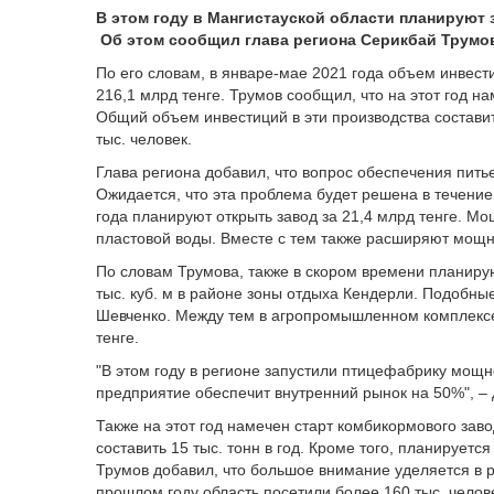
В этом году в Мангистауской области планируют з
Об этом сообщил глава региона Серикбай Трумо
По его словам, в январе-мае 2021 года объем инвести
216,1 млрд тенге. Трумов сообщил, что на этот год на
Общий объем инвестиций в эти производства составит
тыс. человек.
Глава региона добавил, что вопрос обеспечения пить
Ожидается, что эта проблема будет решена в течение
года планируют открыть завод за 21,4 млрд тенге. Мо
пластовой воды. Вместе с тем также расширяют мощно
По словам Трумова, также в скором времени планиру
тыс. куб. м в районе зоны отдыха Кендерли. Подобны
Шевченко. Между тем в агропромышленном комплексе
тенге.
"В этом году в регионе запустили птицефабрику мощно
предприятие обеспечит внутренний рынок на 50%", –
Также на этот год намечен старт комбикормового за
составить 15 тыс. тонн в год. Кроме того, планируетс
Трумов добавил, что большое внимание уделяется в р
прошлом году область посетили более 160 тыс. челове