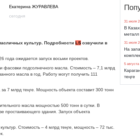
Поп
Екатерина ЖУРАВЛЕВА
сегодня
31 июля 2
В Каза
металл
 масличных культур. Подробности
LS
озвучили в
31 июля 2
На запа
компле
6 года ожидается запуск восьми проектов.
5 августа
и фасовки подсолнечного масла. Стоимость – 7,1 млрд
Караган
анного масла в год. Работу могут получить 111
теңге
 за 7 млрд теңге. Мощность объекта составит 300 тонн
тительного масла мощностью 500 тонн в сутки. В
азе простаивающего здания. Запуск объекта
ультур. Стоимость – 4 млрд теңге, мощность – 72 тыс.
к.