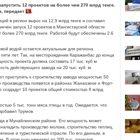
апустить 12 проектов на более чем 270 млрд тенге.
в, передает
LS
.
ций в регион вырос на 12,9 млрд тенге и составил
мечен запуск 12 проектов в Мангистауской области.
 более 270 млрд тенге. Работой будут обеспечены 2,6
евой водой остается актуальным для региона.
 пяти лет. Так, на месторождении Каражанбас до конца
щность проекта должна составить 17 тыс. куб м.
сть действующего завода на 20 тыс. куб. м.
ют приступить к строительству завода мощностью 50
е производства появятся в районах Жанаозене и Форт-
 создадут 10 проектов общей стоимостью 8 млрд
стью 5 тыс. тонн мяса птицы в год. Ожидается, что
 добавил Трумов.
вода в Мунайлинском районе. Его мощность может
я наладить производство молока, строительство теплиц.
егионе и туристической отрасли. По его данным, в
к. В этом году ожидают до 200 тыс. туристов.