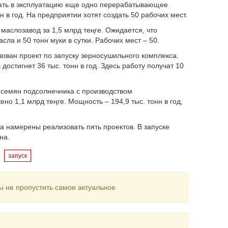
сдать в эксплуатацию еще одно перерабатывающее
н в год. На предприятии хотят создать 50 рабочих мест.
маслозавод за 1,5 млрд теңге. Ожидается, что
сла и 50 тонн муки в сутки. Рабочих мест – 50.
зован проект по запуску зерносушильного комплекса.
достигнет 36 тыс. тонн в год. Здесь работу получат 10
е семян подсолнечника с производством
но 1,1 млрд теңге. Мощность – 194,9 тыс. тонн в год,
а намерены реализовать пять проектов. В запуске
на.
запуск
ы не пропустить самое актуальное