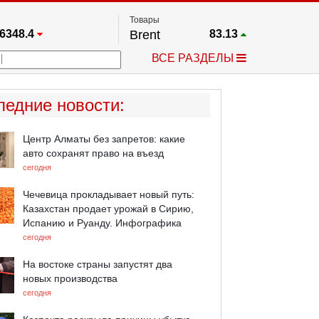
Товары
6348.4
Brent
83.13
67.17
Платина
1768.7
ВСЕ РАЗДЕЛЫ
3885.1
Газ
2.66
5610.3
Медь
6.734
709.96
Серебро
63.675
ледние новости
:
4484.1
Золото
4344.8
Центр Алматы без запретов: какие
авто сохранят право на въезд
сегодня
Чечевица прокладывает новый путь:
Казахстан продает урожай в Сирию,
Испанию и Руанду. Инфографика
сегодня
На востоке страны запустят два
новых производства
сегодня