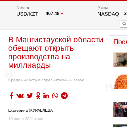
Валюта
Рынки
USD/KZT
467.48
NASDAQ
2
RUB/KZT
5.73
FTSE 100
EUR/KZT
539.52
DOW Ind
5
HKSE
2
По данным нац. банка РК
В Мангистауской области
S&P 500
7
Пос
NYSE
2
обещают открыть
производства на
миллиарды
Среди них есть и опреснительный завод
Екатерина ЖУРАВЛЕВА
10 июня 2021 года