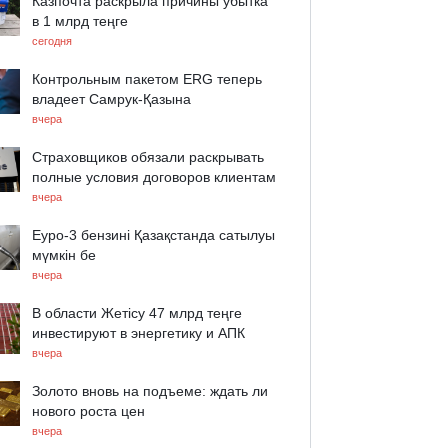
Казпочта раскрыла причины убытка
в 1 млрд теңге
сегодня
Контрольным пакетом ERG теперь
владеет Самрук-Қазына
вчера
Страховщиков обязали раскрывать
полные условия договоров клиентам
вчера
Еуро-3 бензині Қазақстанда сатылуы
мүмкін бе
вчера
В области Жетісу 47 млрд теңге
инвестируют в энергетику и АПК
вчера
Золото вновь на подъеме: ждать ли
нового роста цен
вчера