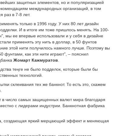
овейших защитных элементов, но и популяризацией
 рекомендациям международных организаций, в том
 раз в 7-8 лет.
менять только в 1996 году. У них 80 лет дизайн
дделки. И в итоге им тоже пришлось менять. На 100-
", мы ее впервые использовали и у себя в дизайне
стали применять эту нить в доллар, в 50 фунтов
вание этой нити получилось намного лучше. Поэтому вы
0 фунтами, как эти нити играют", – пояснил
цбанка
Жомарт Кажмуратов
.
одства теңге не было подделок, которые были бы
ственных технологий.
ытки склеивания тех же банкнот. То есть это, скажем
.
дит в число самых защищенных валют мира благодаря
местно с лидерами индустрии. Банкнотная фабрика
а, создающая яркий мерцающий эффект и меняющая