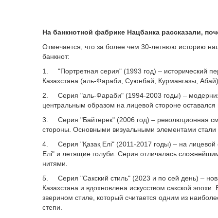
На банкнотной фабрике Нацбанка рассказали, поч
Отмечается, что за более чем 30-летнюю историю н
банкнот:
1. "Портретная серия" (1993 год) – исторический п
Казахстана (аль-Фараби, Суюнбай, Курмангазы, Абай
2. Серия "аль-Фараби" (1994-2003 годы) – модерни
центральным образом на лицевой стороне оставался
3. Серия "Байтерек" (2006 год) – революционная см
стороны. Основными визуальными элементами стали м
4. Серия "Қазақ Елі" (2011-2017 годы) – на лицево
Елі" и летящие голуби. Серия отличалась сложнейш
нитями.
5. Серия "Сакский стиль" (2023 и по сей день) – н
Казахстана и вдохновлена искусством сакской эпохи.
зверином стиле, который считается одним из наибол
степи.