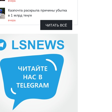
вчера
Казпочта раскрыла причины убытка
в 1 млрд теңге
вчера
ЧИТАТЬ ВСЁ