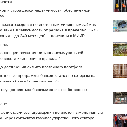
ности.
чной и строящейся недвижимости, обеспеченной
ва.
ки вознаграждения по ипотечным жилищным займам,
 займа в зависимости от региона в пределах 15-35
вания – до 240 месяцев", – пояснили в МИИР.
ении.
 Концепции развития жилищно-коммунальной
о внести изменения в правила.*
до достижения лимита ипотечного портфеля.
отечные программы банков, ставка по которым на
льного банка более чем на 5%.
 осуществляться банками за счет собственных
тане.
части ставки вознаграждения по ипотечным жилищным
 через субъектов квазигосударственного сектора.