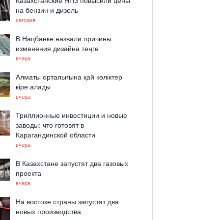
Казахстанские НПЗ повысили цены
на бензин и дизель
сегодня
В Нацбанке назвали причины
изменения дизайна теңге
вчера
Алматы орталығына қай көліктер
кіре алады
вчера
Триллионные инвестиции и новые
заводы: что готовят в
Карагандинской области
вчера
В Казахстане запустят два газовых
проекта
вчера
На востоке страны запустят два
новых производства