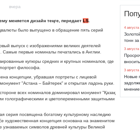
вчера
Поп
ему меняется дизайн теңге, передает
LS
.
4 августа
ацвалюты было выпущено в обращение пять серий
Золото
тонн за
ервый выпуск с изображениями великих деятелей
3 августа
). Самые первые номиналы печатались в Англии.
Просро
вносить
зированные купюры средних и крупных номиналов, где
3 августа
 портрет философа.
Новые 
ена концепции, убравшая портреты с лицевой
задолж
онумент "Астана – Байтерек" и открытая ладонь руки.
мнение
й стороне всех номиналов доминировал монумент "Қазақ
ими голографическими и цветопеременными защитными
овая серия посвящена богатому культурному наследию
 Ее художественная концепция основана на знаменитом
ее узнаваемых символов древней культуры Великой