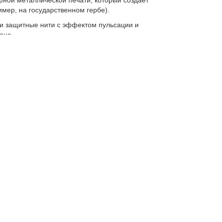
фной металлической печати, который создает
ер, на государственном гербе).
 защитные нити с эффектом пульсации и
оне.
сунка на лицевой и оборотной сторонах, которые на
ое.
лементы по краям банкнот, созданные специально
нкнот зависит от номинала, применяемых материалов,
их факторов. В целях безопасности другая информация
теңге. Из них 98% – это банкноты, еще 2%
хстане стали реже.
ы не пропустить самое актуальное