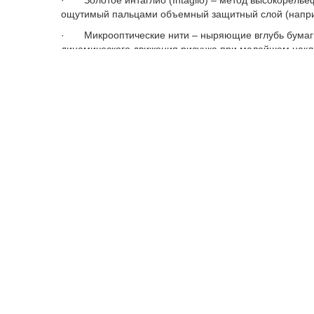
· Золотое интаглио (Intaglio) – метод высокорелье
ощутимый пальцами объемный защитный слой (наприм
· Микрооптические нити – ныряющие вглубь бумаги
динамического движения рисунка при малейшем накл
· Двусторонняя приводка (SEE-THRU) – элементы ри
просвет идеально совмещаются, образуя единое цел
· Тактильные метки – выпуклые высокорельефные э
для людей с ослабленным зрением.
В Нацбанке пояснили, что стоимость изготовления ба
защитных элементов, тиража и других технологическ
не раскрывается.
В настоящее время в обращении находится 5,35 трлн 
изготавливаются в виде монет.
Ранее стало известно, что
подделывать
деньги в Каза
Нацбанк
банкноты
теңге
дизайн
фабрика
Следите за нашим Telegram - каналом, чтоб