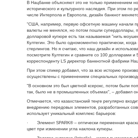
В Нацбанке объясняют это не только применением н
исторического и культурного наследия. При этом по
числе Интерпола и Европола, дизайн банкнот меняется
"США, например, первую офсетную машину начали при
валюты не менялся, но потом пошли супердоллары, по
долларовой купюре есть так называемая "нить моушен
Култегин. Это было одномоментно практически, когда 
стерлингов. Но я считаю, что наш дизайн и использо
посмотрите Култегин и сравните со 100 долларами и 5
корреспонденту LS директор банкнотной фабрики На
При этом спикер добавил, что за всю историю произв
осуществлены с применением специальных производ
"В основном это был цветной ксерокс, потом были поп
так, было не в промышленных объемах", – добавил он
Отмечается, что казахстанский теңге регулярно вхо
внедрению передовых элементов, разработанных сов
использует уникальный комплекс барьеров:
· Элемент SPARK® – оптически переменная краск
цвет при изменении угла наклона купюры.