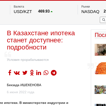
Валюта
Рынки
USD/KZT
469.93
NASDAQ
2
RUB/KZT
5.71
FTSE 100
EUR/KZT
541.64
DOW Ind
5
HKSE
По данным нац. банка РК
В Казахстане ипотека
S&P 500
7
Пос
NYSE
2
станет доступнее:
подробности
Условия прорабатываются
Бекзада ИШЕКЕНОВА
6 июня 2022 года
е ипотеки. В министерстве индустрии и