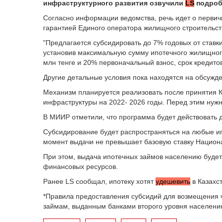
инфраструктурного развития озвучили
LS
подроб
Согласно информации ведомства, речь идет о перви
гарантией Единого оператора жилищного строительст
"Предлагается субсидировать до 7% годовых от став
установив максимальную сумму ипотечного жилищного
млн тенге и 20% первоначальный взнос, срок кредито
Другие детальные условия пока находятся на обсужд
Механизм планируется реализовать после принятия
инфраструктуры на 2022- 2026 годы. Перед этим нужн
В МИИР отметили, что программа будет действовать 
Субсидирование будет распространяться на любые ип
момент выдачи не превышает базовую ставку Национа
При этом, выдача ипотечных займов населению будет
финансовых ресурсов.
Ранее LS сообщал, ипотеку хотят
удешевить
в Казахс
*Правила предоставления субсидий для возмещения 
займам, выданным банками второго уровня населению,