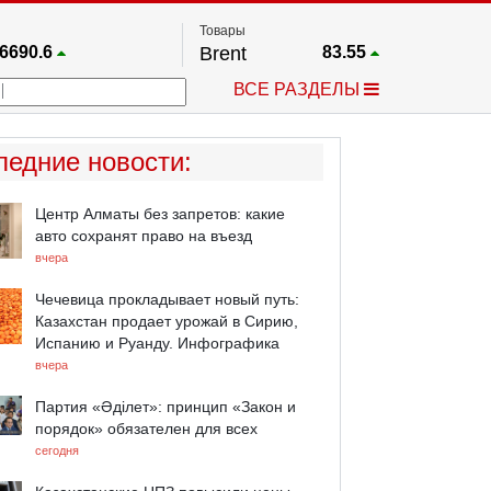
Товары
6690.6
Brent
83.55
67.17
Платина
1759.6
ВСЕ РАЗДЕЛЫ
4036.9
Газ
2.662
25668
Медь
6.591
757.64
Серебро
63.499
ледние новости
:
4595.2
Золото
4399.7
Центр Алматы без запретов: какие
авто сохранят право на въезд
вчера
Чечевица прокладывает новый путь:
Казахстан продает урожай в Сирию,
Испанию и Руанду. Инфографика
вчера
Партия «Әділет»: принцип «Закон и
порядок» обязателен для всех
сегодня