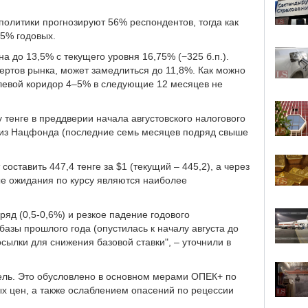
олитики прогнозируют 56% респондентов, тогда как
75% годовых.
а до 13,5% с текущего уровня 16,75% (−325 б.п.).
ертов рынка, может замедлиться до 11,8%. Как можно
елевой коридор 4–5% в следующие 12 месяцев не
 тенге в преддверии начала августовского налогового
 из Нацфонда (последние семь месяцев подряд свыше
составить 447,4 тенге за $1 (текущий – 445,2), а через
ные ожидания по курсу являются наиболее
яд (0,5-0,6%) и резкое падение годового
базы прошлого года (опустилась к началу августа до
ылки для снижения базовой ставки", – уточнили в
рель. Это обусловлено в основном мерами ОПЕК+ по
 цен, а также ослаблением опасений по рецессии