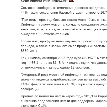
ходе опроса АФК, передает
LS
.
Согласно сообщению, смягчение денежно-кредитной п
44% – ждут сохранения базовой ставки на уровне 16,
"При этом через год базовая ставка может быть снижен
Инфляция к этому моменту, согласно ожиданиям эксп
заметить, возврата индекса потребительских цен в ц
ожидается", – отмечают в АФК.
Кроме того, профучастники улучшили прогноз по курсу
периода, а также высоких объемов продаж инвалюты
$550 млн).
Так, к началу сентября 2023 года курс USD/KZT может 
год – 466,1 тенге за $1. В АФК подчеркнули, что дан
оптимистичными за последние 12 месяцев.
"Умеренный рост месячной инфляции три месяца подр
значения индекса потребительских цен из-за высокой 
14% с февральского пика в 21,3%) формируют предпос
ассоциации.
Прогноз по ценам на нефть через год – $81,9 за бар
снижению предложения нефти для поддержки мировых
экономики США.