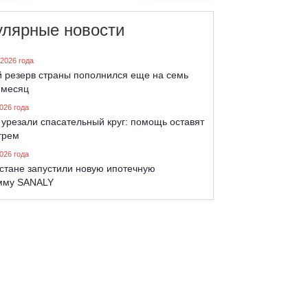
улярные новости
 2026 года
й резерв страны пополнился еще на семь
 месяц
026 года
урезали спасательный круг: помощь оставят
трем
026 года
хстане запустили новую ипотечную
мму SANALY