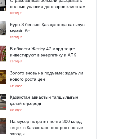
Страховщиков обязали раскрывать
полные условия договоров клиентам
сегодня
Еуро-3 бензині Қазақстанда сатылуы
мүмкін бе
сегодня
В области Жетісу 47 млрд теңге
инвестируют в энергетику и АПК
сегодня
Золото вновь на подъеме: ждать ли
нового роста цен
сегодня
Қазақстан авиаотын тапшылығын
қалай еңсереді
сегодня
На мусор потратят почти 300 млрд
теңге: в Казахстане построят новые
заводы