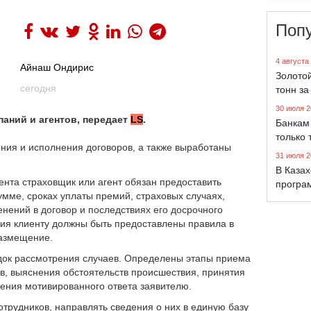
Поп
4 августа
Айнаш Ондирис
Золото
сегодня
тонн за
30 июля 2
аний и агентов, передает
LS
.
Банкам 
только 
ения и исполнения договоров, а также выработаны
31 июля 2
В Каза
нта страховщик или агент обязан предоставить
програ
мме, сроках уплаты премий, страховых случаях,
енений в договор и последствиях его досрочного
ия клиенту должны быть предоставлены правила в
размещение.
док рассмотрения случаев. Определены этапы приема
в, выяснения обстоятельств происшествия, принятия
ления мотивированного ответа заявителю.
трудников, направлять сведения о них в единую базу