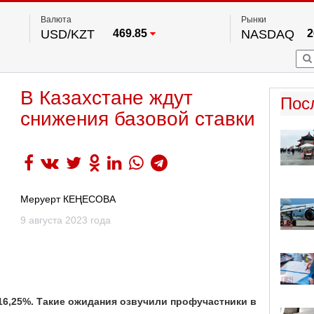
Валюта
Рынки
USD/KZT
469.85
NASDAQ
2
RUB/KZT
5.78
FTSE 100
EUR/KZT
542.16
DOW Ind
5
HKSE
2
По данным нац. банка РК
В Казахстане ждут
S&P 500
7
Пос
NYSE
2
снижения базовой ставки
Меруерт КЕҢЕСОВА
9 августа 2023 года
 16,25%. Такие ожидания озвучили профучастники в