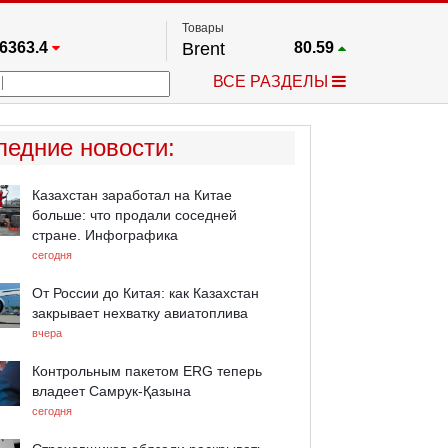
Товары
6363.4
Brent
80.59
67.17
Платина
1750.4
ВСЕ РАЗДЕЛЫ
4349.1
Газ
2.659
5530.3
Медь
6.787
723.55
Серебро
61.9
ледние новости
:
4513.8
Золото
4320
Казахстан заработал на Китае
больше: что продали соседней
стране. Инфографика
сегодня
От России до Китая: как Казахстан
закрывает нехватку авиатоплива
вчера
Контрольным пакетом ERG теперь
владеет Самрук-Қазына
сегодня