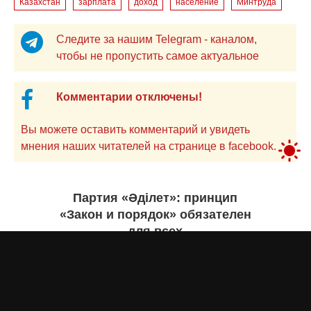
Казахстан
зарплата
доход
население
Минтруда
Следите за нашим Telegram - каналом,
чтобы не пропустить самое актуальное
Комментарии отключены!
Вы можете оставить комментарий и увидеть
мнения наших читателей на странице в facebook.
Партия «Әділет»: принцип
«Закон и порядок» обязателен
для всех
Асыл Жумагул
вчера