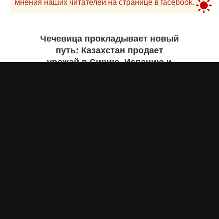
мнения наших читателей на странице в facebook.
Чечевица прокладывает новый
путь: Казахстан продает
урожай в Сирию, Испанию и
Руанду. Инфографика
Жанна ШАМСУТДИНОВА
сегодня