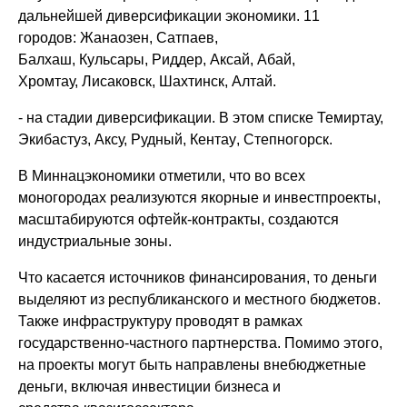
дальнейшей диверсификации экономики. 11
городов:
Жанаозен
,
Сатпаев
,
Балхаш,
Кульсары
,
Риддер
, Аксай, Абай,
Хромтау,
Лисаковск
, Шахтинск, Алтай.
- на стадии диверсификации. В этом списке Темиртау,
Экибастуз, Аксу, Рудный,
Кентау
,
Степногорск
.
В
Миннацэкономики
отметили, что во всех
моногородах реализуются якорные и
инвестпроекты
,
масштабируются
офтейк
-контракты, создаются
индустриальные зоны.
Что касается источников финансирования, то деньги
выделяют из республиканского и местного бюджетов.
Также инфраструктуру проводят в рамках
государственно-частного партнерства. Помимо этого,
на проекты могут быть направлены внебюджетные
деньги, включая инвестиции бизнеса и