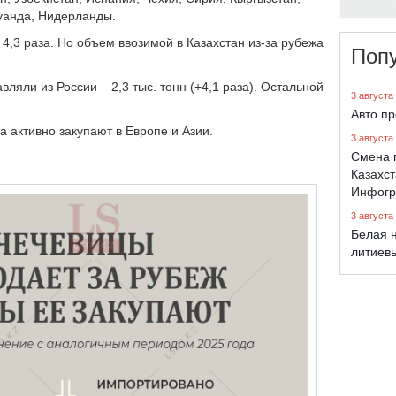
Руанда, Нидерланды.
 4,3 раза. Но объем ввозимой в Казахстан из-за рубежа
Поп
ляли из России – 2,3 тыс. тонн (+4,1 раза). Остальной
3 августа
Авто п
на активно закупают в Европе и Азии.
3 августа
Смена 
Казахст
Инфогр
3 августа
Белая н
литиев