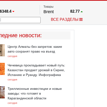
Товары
6348.4
Brent
82.77
67.17
Платина
1785.5
ВСЕ РАЗДЕЛЫ
3885.1
Газ
2.645
25668
Медь
6.696
709.96
Серебро
64.645
ледние новости
:
4484.1
Золото
4369
Центр Алматы без запретов: какие
авто сохранят право на въезд
сегодня
Чечевица прокладывает новый путь:
Казахстан продает урожай в Сирию,
Испанию и Руанду. Инфографика
сегодня
Триллионные инвестиции и новые
заводы: что готовят в
Карагандинской области
сегодня