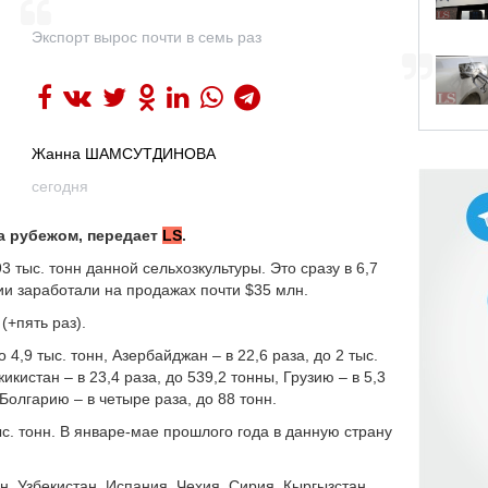
Экспорт вырос почти в семь раз
Жанна ШАМСУТДИНОВА
сегодня
а рубежом, передает
LS
.
3 тыс. тонн данной сельхозкультуры. Это сразу в 6,7
ии заработали на продажах почти $35 млн.
(+пять раз).
 4,9 тыс. тонн, Азербайджан – в 22,6 раза, до 2 тыс.
жикистан – в 23,4 раза, до 539,2 тонны, Грузию – в 5,3
 Болгарию – в четыре раза, до 88 тонн.
ыс. тонн. В январе-мае прошлого года в данную страну
н, Узбекистан, Испания, Чехия, Сирия, Кыргызстан,