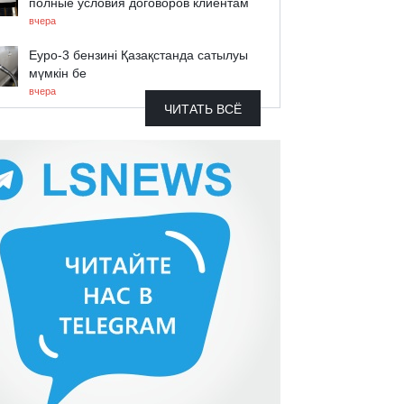
полные условия договоров клиентам
вчера
Еуро-3 бензині Қазақстанда сатылуы
мүмкін бе
вчера
ЧИТАТЬ ВСЁ