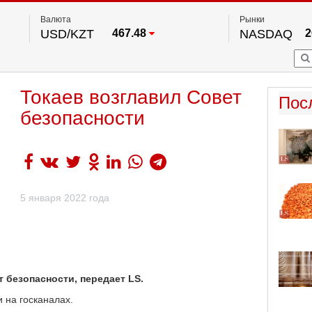
Валюта
Рынки
USD/KZT
467.48
NASDAQ
2
RUB/KZT
5.73
FTSE 100
EUR/KZT
539.52
DOW Ind
5
HKSE
По данным нац. банка РК
Токаев возглавил Совет
S&P 500
7
Пос
NYSE
2
безопасности
5 января 2022 года
 безопасности, передает LS.
 на госканалах.