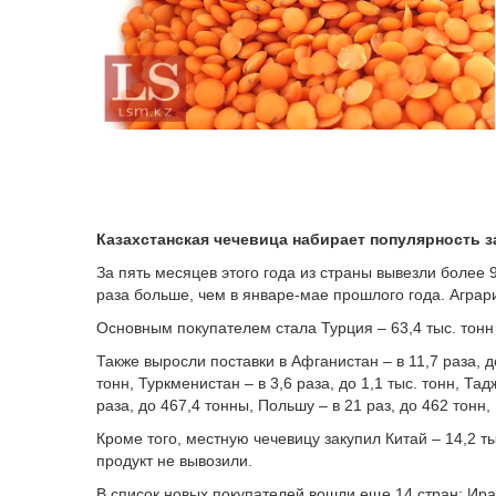
Казахстанская чечевица набирает популярность з
За пять месяцев этого года из страны вывезли более 9
раза больше, чем в январе-мае прошлого года. Аграр
Основным покупателем стала Турция – 63,4 тыс. тонн 
Также выросли поставки в Афганистан – в 11,7 раза, до
тонн, Туркменистан – в 3,6 раза, до 1,1 тыс. тонн, Тад
раза, до 467,4 тонны, Польшу – в 21 раз, до 462 тонн,
Кроме того, местную чечевицу закупил Китай – 14,2 т
продукт не вывозили.
В список новых покупателей вошли еще 14 стран: Ира