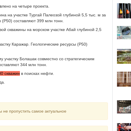
лено на четыре проекта.
на на участке Тургай Палеозой глубиной 5,5 тыс. м за
 (Р50) составляют 399 млн тонн.
вой скважины на морском участке Абай глубиной 2,5
астку Каражар. Геологические ресурсы (Р50)
у участку Болашак совместно со стратегическим
оставляют 344 млн тонн.
80 скважин
в поисках нефти.
да.
ы не пропустить самое актуальное