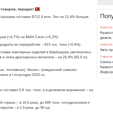
 товаров, передает
LS
.
Поп
странами составил $712,9 млн. Это на 12,4% больше
8 августа
Казахс
ров (+4,7%) на $484,3 млн (+6,2%).
дизель
дукты ее переработки – 823 тыс. тонн (+0,6%).
3 августа
Авто п
оставки ювелирных изделий в Швейцарию увеличились
дов и лома драгоценных металлов – на 26,9% (82,9 кг),
3 августа
Смена 
Казахст
ые, топливные), бензол, гражданский самолет,
Инфогр
ляли в I полугодии 2025-го.
 составил 5,6 тыс. тонн, а в денежном выражении – на
й страны – в 10,6 раза, до 685 тонн, холодильников и
аратов – в 1,9 раза, до 96 ед.