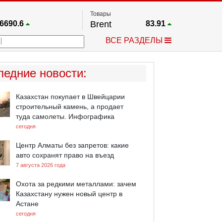
Товары
6690.6
Brent
83.91
67.17
Платина
1762.1
ВСЕ РАЗДЕЛЫ
4036.9
Газ
2.739
5825.9
Медь
6.608
757.64
Серебро
63.955
ледние новости
:
4595.2
Золото
4394.5
Казахстан покупает в Швейцарии
строительный камень, а продает
туда самолеты. Инфографика
сегодня
Центр Алматы без запретов: какие
авто сохранят право на въезд
7 августа 2026 года
Охота за редкими металлами: зачем
Казахстану нужен новый центр в
Астане
сегодня