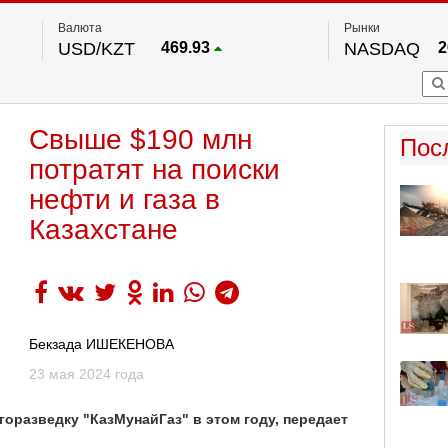
Валюта
Рынки
USD/KZT
469.93
NASDAQ
2
RUB/KZT
5.71
FTSE 100
EUR/KZT
541.64
DOW Ind
5
HKSE
2
По данным нац. банка РК
Свыше $190 млн
S&P 500
7
Пос
NYSE
2
потратят на поиски
нефти и газа в
Казахстане
Бекзада ИШЕКЕНОВА
23 мая 2024 года
горазведку "КазМунайГаз" в этом году, передает