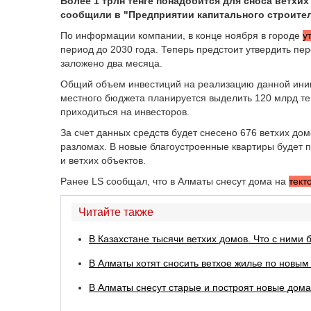
Более 1 трлн тенге понадобится для сноса ветхи
сообщили в "Предприятии капитального строител
По информации компании, в конце ноября в городе
у
период до 2030 года. Теперь предстоит утвердить пе
заложено два месяца.
Общий объем инвестиций на реализацию данной иници
местного бюджета планируется выделить 120 млрд тен
приходиться на инвесторов.
За счет данных средств будет снесено 676 ветхих дом
разломах. В новые благоустроенные квартиры будет п
и ветхих объектов.
Ранее LS сообщал, что в Алматы снесут дома на
тект
Читайте также
В Казахстане тысячи ветхих домов. Что с ними 
В Алматы хотят сносить ветхое жилье по новы
В Алматы снесут старые и построят новые дом