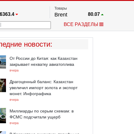
Товары
6363.4
Brent
80.07
67.17
Платина
1771.3
ВСЕ РАЗДЕЛЫ
4349.1
Газ
2.673
5578.6
Медь
6.7115
723.55
Серебро
62.47
ледние новости
:
4513.8
Золото
4342.6
От России до Китая: как Казахстан
закрывает нехватку авиатоплива
вчера
Драгоценный баланс: Казахстан
увеличил импорт золота и экспорт
монет. Инфографика
вчера
Миллиарды по серым схемам: в
ФСМС подсчитали ущерб
вчера