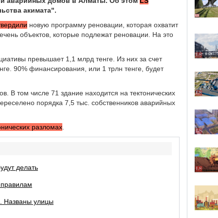
х и аварийных домов в Алматы. Об этом
LS
ьства акимата".
твердили
новую программу реновации, которая охватит
речень объектов, которые подлежат реновации. На это
ативы превышает 1,1 млрд тенге. Из них за счет
ге. 90% финансирования, или 1 трлн тенге, будет
ов. В том числе 71 здание находится на тектонических
ереселено порядка 7,5 тыс. собственников аварийных
онических разломах
.
будут делать
м правилам
а. Названы улицы