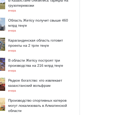
В Казахстане снизились тарифы на
грузоперевозки
вчера
Область Жетісу получит свыше 460
млрд теңге
вчера
Карагандинская область готовит
проекты на 2 трлн теңге
вчера
В области Жетісу построят три
производства на 216 млрд теңге
вчера
Редкое богатство: кто извлекает
казахстанский вольфрам
вчера
Производство спортивных катеров
могут локализовать в Алматинской
области