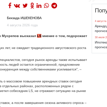
Поп
Бекзада ИШЕКЕНОВА
4 августа
4 августа 2026 года
Арендо
прогноз
к Мусрепов высказал
LS
мнение о том, подорожает
30 июля 2
Ипотека
прогноз
их лет, не ожидает традиционного августовского роста
специалистов, сегодня рынок аренды также испытывает
ность людей остается ограниченной, предложение
конкуренция между собственниками усиливается", –
рить о массовом повышении арендных ставок сегодня
в отдельных районах, расположенных рядом с
метил собеседник LS, не отражают ситуацию на рынке
тавок, а после завершения сезона активного спроса –