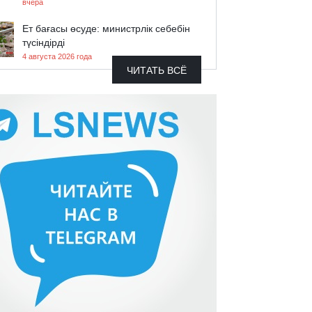
вчера
Ет бағасы өсуде: министрлік себебін
түсіндірді
4 августа 2026 года
ЧИТАТЬ ВСЁ