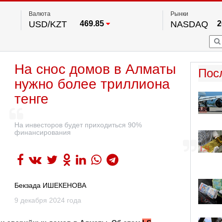
Валюта
Рынки
USD/KZT
469.85
NASDAQ
2
RUB/KZT
5.78
FTSE 100
EUR/KZT
542.16
DOW Ind
5
HKSE
2
По данным нац. банка РК
На снос домов в Алматы
S&P 500
7
Пос
NYSE
2
нужно более триллиона
тенге
На инвесторов будет приходиться 90%
финансирования
Бекзада ИШЕКЕНОВА
9 декабря 2024 года