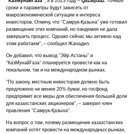
"КазМунайГаза"
, а в 2023 году –
QazaqGaz
. Точные
сроки и параметры будут зависеть от
макроэкономической ситуации и интереса
инвесторов. Отмечу, что "Самрук-Қазына" уже готовил
размещение этих компаний, но пандемия не дала
завершить процесс. Однако сейчас мы активно над
этим работаем", – сообщил Жанадил.
Он добавил, что вывод "Эйр Астаны" и
"КазМунайГаза" планируется провести как на
локальном, так и на международном рынках.
"По закону, местным инвесторам должно быть
предложено не менее 20% бумаг, но госфонд
предпримет все меры для обеспечения большей доли
для казахстанских акционеров", – заверил член
правления "Самрук-Қазына".
На вопрос о том, почему размещение казахстанских
компаний хотят провести на международных рынках,