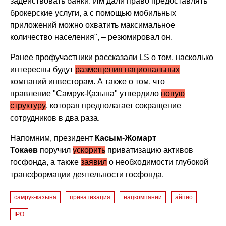
задействовать банки. Им дали право предоставлять
брокерские услуги, а с помощью мобильных
приложений можно охватить максимальное
количество населения", – резюмировал он.
Ранее профучастники рассказали LS о том, насколько
интересны будут
размещения национальных
компаний инвесторам. А также о том, что
правление "Самрук-Қазына" утвердило
новую
структуру
, которая предполагает сокращение
сотрудников в два раза.
Напомним, президент
Касым-Жомарт
Токаев
поручил
ускорить
приватизацию активов
госфонда, а также
заявил
о необходимости глубокой
трансформации деятельности госфонда.
самрук-казына
приватизация
нацкомпании
айпио
IPO