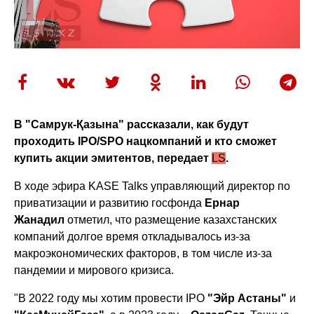
В "Самрук-Қазына" рассказали, как будут
проходить
IPO/SPO нацкомпаний и кто сможет
купить акции эмитентов,
передает
LS
.
В ходе эфира KASE Talks управляющий директор по
приватизации и развитию госфонда
Ернар
Жанадил
отметил, что размещение казахстанских
компаний долгое время откладывалось из-за
макроэкономических факторов, в том числе из-за
пандемии и мирового кризиса.
"В 2022 году мы хотим провести IPO
"Эйр Астаны"
и