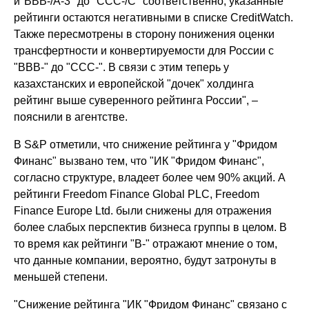
и"BBB-/A-3" до "CCC-/C" соответственно; указанные
рейтинги остаются негативными в списке CreditWatch.
Также пересмотрены в сторону понижения оценки
трансфертности и конвертируемости для России с
"BBB-" до "CCC-". В связи с этим теперь у
казахстанских и европейской "дочек" холдинга
рейтинг выше суверенного рейтинга России", –
пояснили в агентстве.
В S&P отметили, что снижение рейтинга у "Фридом
Финанc" вызвано тем, что "ИК "Фридом Финанс",
согласно структуре, владеет более чем 90% акций. А
рейтинги Freedom Finance Global PLC, Freedom
Finance Europe Ltd. были снижены для отражения
более слабых перспектив бизнеса группы в целом. В
то время как рейтинги "B-" отражают мнение о том,
что данные компании, вероятно, будут затронуты в
меньшей степени.
"Снижение рейтинга "ИК "Фридом Финанс" связано с