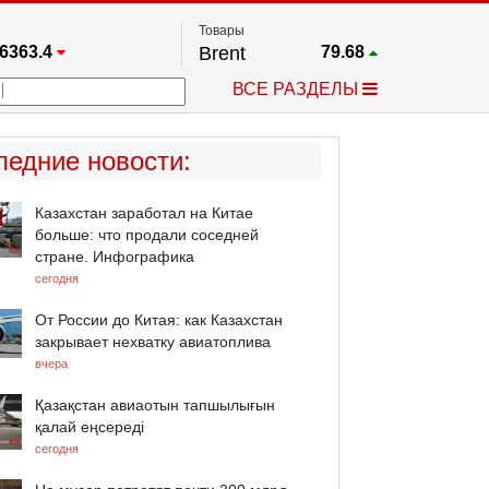
Товары
6363.4
Brent
79.68
67.17
Платина
1763.1
ВСЕ РАЗДЕЛЫ
4349.1
Газ
2.693
5500.1
Медь
6.7365
723.55
Серебро
62.13
ледние новости
:
4513.8
Золото
4320.9
Казахстан заработал на Китае
больше: что продали соседней
стране. Инфографика
сегодня
От России до Китая: как Казахстан
закрывает нехватку авиатоплива
вчера
Қазақстан авиаотын тапшылығын
қалай еңсереді
сегодня