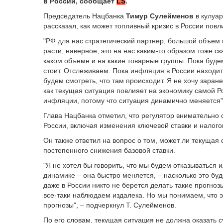
в России, сообщает
LS
.
Председатель Нацбанка
Тимур Сулейменов
в кулуар
рассказал, как может топливный кризис в России повл
"РФ для нас стратегический партнер, большой объем 
расти, наверное, это на нас каким-то образом тоже ска
каком объеме и на какие товарные группы. Пока буд
стоит. Отслеживаем. Пока инфляция в России находит
будем смотреть, что там происходит. Я не хочу заран
как текущая ситуация повлияет на экономику самой Р
инфляции, потому что ситуация динамично меняется"
Глава Нацбанка отметил, что регулятор внимательно
России, включая изменения ключевой ставки и налог
Он также ответил на вопрос о том, может ли текущая
постепенного снижения базовой ставки.
"Я не хотел бы говорить, что мы будем отказываться 
динамике – она быстро меняется, – насколько это бу
даже в России никто не берется делать такие прогноз
все-таки наблюдаем издалека. Но мы понимаем, что э
прогнозы", – подчеркнул Т. Сулейменов.
По его словам, текущая ситуация не должна оказать с