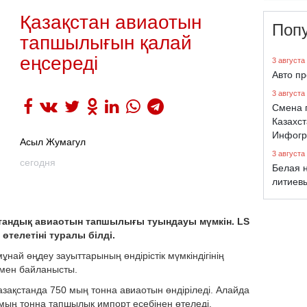
Қазақстан авиаотын
Поп
тапшылығын қалай
еңсереді
3 августа
Авто п
3 августа
Смена 
Казахст
Инфогр
Асыл Жумагул
3 августа
сегодня
Белая н
литиев
отандық авиаотын тапшылығы туындауы мүмкін. LS
телетіні туралы білді.
ұнай өңдеу зауыттарының өндірістік мүмкіндігінің
імен байланысты.
зақстанда 750 мың тонна авиаотын өндіріледі. Алайда
 мың тонна тапшылық импорт есебінен өтеледі.