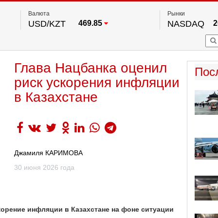
Валюта
Рынки
USD/KZT
469.85
NASDAQ
2
RUB/KZT
5.78
FTSE 100
EUR/KZT
542.16
DOW Ind
5
HKSE
2
По данным нац. банка РК
Глава Нацбанка оценил
S&P 500
7
Пос
NYSE
2
риск ускорения инфляции
в Казахстане
Джамиля КАРИМОВА
30 июня 2026 года
корение инфляции в Казахстане на фоне ситуации