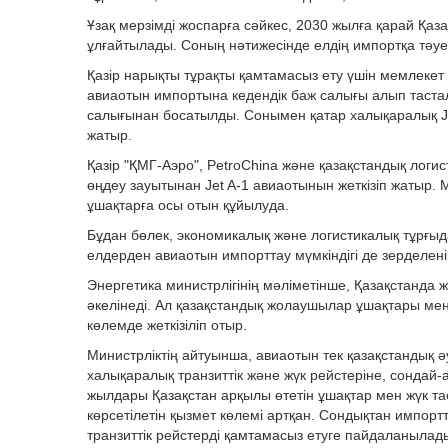
Ұзақ мерзімді жоспарға сәйкес, 2030 жылға қарай Қаза
ұлғайтылады. Соның нәтижесінде елдің импортқа тәуелд
Қазір нарықты тұрақты қамтамасыз ету үшін мемлекет
авиаотын импортына кедендік баж салығы алып таста
салығынан босатылды. Сонымен қатар халықаралық Jet
жатыр.
Қазір "ҚМГ-Аэро", PetroChina және қазақстандық лог
өңдеу зауытынан Jet A-1 авиаотынын жеткізіп жатыр
ұшақтарға осы отын құйылуда.
Бұдан бөлек, экономикалық және логистикалық тұрғыда
елдерден авиаотын импорттау мүмкіндігі де зерделені
Энергетика министрлігінің мәліметінше, Қазақстанда же
әкелінеді. Ал қазақстандық жолаушылар ұшақтары мен
көлемде жеткізіліп отыр.
Министрліктің айтуынша, авиаотын тек қазақстандық 
халықаралық транзиттік және жүк рейстеріне, сондай-
жылдары Қазақстан арқылы өтетін ұшақтар мен жүк т
көрсетілетін қызмет көлемі артқан. Сондықтан импорт
транзиттік рейстерді қамтамасыз етуге пайдаланылад