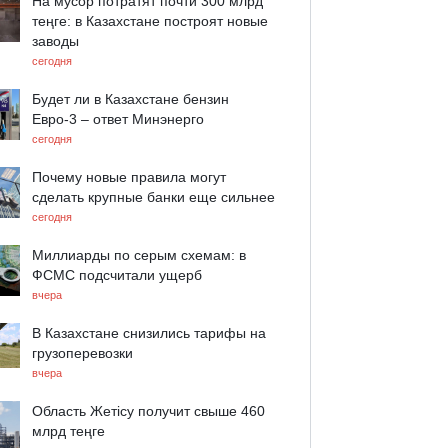
На мусор потратят почти 300 млрд
теңге: в Казахстане построят новые
заводы
сегодня
Будет ли в Казахстане бензин
Евро-3 – ответ Минэнерго
сегодня
Почему новые правила могут
сделать крупные банки еще сильнее
сегодня
Миллиарды по серым схемам: в
ФСМС подсчитали ущерб
вчера
В Казахстане снизились тарифы на
грузоперевозки
вчера
Область Жетісу получит свыше 460
млрд теңге