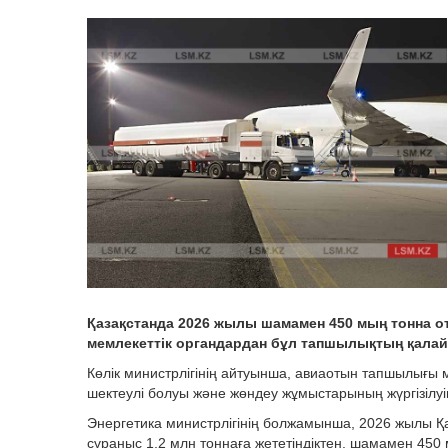
Қазақстанда 2026 жылы шамамен 450 мың тонна 
мемлекеттік органдардан бұл тапшылықтың қалай ө
Көлік министрлігінің айтуынша, авиаотын тапшылығы м
шектеулі болуы және жөндеу жұмыстарының жүргізілу
Энергетика министрлігінің болжамынша, 2026 жылы Қа
сұраныс 1,2 млн тоннаға жететіндіктен, шамамен 450