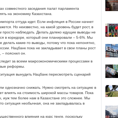
ах совместного заседания палат парламента
иять на экономику Казахстана.
импорта оттуда идет. Если инфляция в России начнет
жется. Но неизвестно, на какой уровень будет рост, в
ем просто наблюдать. Делать далеко идущие выводы не
ся в коридоре, который они планировали – 5-6%. Мы
ее делать какие-то выводы, потому что пока непонятно,
оссии. Нацбанк пока не закладывает в свои планы рост
, – пояснил он.
 следит за всеми макроэкономическими процессами в
овые реформы.
 ситуация вынудить Нацбанк пересмотреть сценарий
или однозначно снижать. Нужно смотреть на ситуацию в
дет влиять на стоимость широкой массы товаров. Пока
ы, иуж тем более нам в Казахстане это сложнее. Мы
то ситуация необычная, она не закладывалась в
ущественного влияния на курс тенге, поскольку