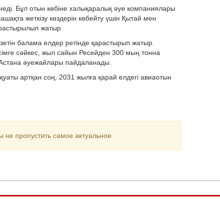
інеді. Бұл отын көбіне халықаралық әуе компаниялары
ашақта жеткізу көздерін көбейту үшін Қытай мен
арастырылып жатыр.
зетін балама елдер ретінде қарастырып жатыр.
сімге сәйкес, жыл сайын Ресейден 300 мың тонна
ен Астана әуежайлары пайдаланады.
уаты артқан соң, 2031 жылға қарай елдегі авиаотын
ы не пропустить самое актуальное