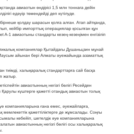
қстанда авиаотын өндірісі 1,5 млн тоннаға дейін
ілігі едәуір төмендейді деп күтілуде.
 бірнеше қолдау шарасын қолға алған. Атап айтқанда,
лып, кейбір импорттық операциялар қосылған құн
 A-1 авиаотыны стандарты кезең-кезеңімен енгізіліп
истикалық компаниялар Қытайдағы Душаньцзин мұнай
. Маусым айынан бері Алматы әуежайында азаматтық
н тиімді, халықаралық стандарттарға сай басқа
п жатыр.
тіспейтін авиаотынның негізгі бөлігі Ресейден
 Қарулы күштерге қажетті отандық авиаотын толық
әуе компанияларына ғана емес, әуежайларға,
ақ мемлекеттік қажеттіліктерге де жұмсалады. Соңғы
асымалы көбейіп, шетелдік әуе компанияларына
талатын авиаотынның негізгі бөлігі осы халықаралық
ы.