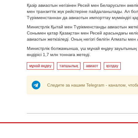
Қазір авиаотын негізінен Ресей мен Беларусьтен әкел
мен транзиттік жүк рейстеріне пайдаланылады. Ал бол
Түрікменстаннан да авиаотын импорттау мүмкіндігі қ
Министрлік Қытай мен Түрікменстанды авиаотын жеткі
Сонымен қатар Қазақстан мен Ресей арасындағы келі
авиаотын жеткізіледі. Оның негізгі бөлігін Алматы м
Министрлік болжамынша, үш мұнай өңдеу зауытының қ
өндірісі 1,7 млн тоннаға жетеді.
мұнай өңдеу
тапшылық
авиаот
қолдау
Следите за нашим Telegram - каналом, чтоб