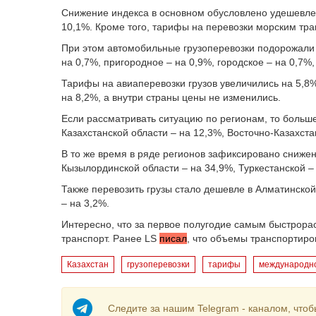
Снижение индекса в основном обусловлено удешевлен
10,1%. Кроме того, тарифы на перевозки морским тра
При этом автомобильные грузоперевозки подорожали
на 0,7%, пригородное – на 0,9%, городское – на 0,7%
Тарифы на авиаперевозки грузов увеличились на 5,
на 8,2%, а внутри страны цены не изменились.
Если рассматривать ситуацию по регионам, то больше
Казахстанской области – на 12,3%, Восточно-Казахста
В то же время в ряде регионов зафиксировано сниже
Кызылординской области – на 34,9%, Туркестанской – 
Также перевозить грузы стало дешевле в Алматинско
– на 3,2%.
Интересно, что за первое полугодие самым быстрора
транспорт. Ранее LS
писал
, что объемы транспортиров
Казахстан
грузоперевозки
тарифы
международн
Следите за нашим Telegram - каналом, чтоб