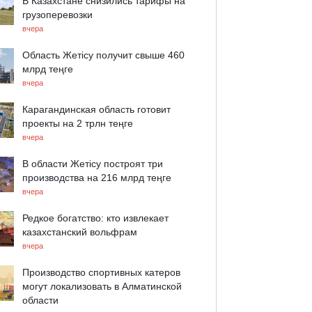
В Казахстане снизились тарифы на
грузоперевозки
вчера
Область Жетісу получит свыше 460
млрд теңге
вчера
Карагандинская область готовит
проекты на 2 трлн теңге
вчера
В области Жетісу построят три
производства на 216 млрд теңге
вчера
Редкое богатство: кто извлекает
казахстанский вольфрам
вчера
Производство спортивных катеров
могут локализовать в Алматинской
области