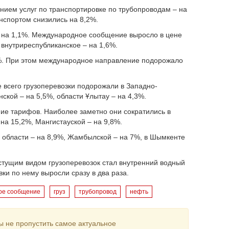
ием услуг по транспортировке по трубопроводам – на
нспортом снизились на 8,2%.
 на 1,1%. Международное сообщение выросло в цене
, внутриреспубликанское – на 1,6%.
8%. При этом международное направление подорожало
 всего грузоперевозки подорожали в Западно-
нской – на 5,5%, области Ұлытау – на 4,3%.
ние тарифов. Наиболее заметно они сократились в
на 15,2%, Мангистауской – на 9,8%.
й области – на 8,9%, Жамбылской – на 7%, в Шымкенте
стущим видом грузоперевозок стал внутренний водный
ки по нему выросли сразу в два раза.
ое сообщение
груз
трубопровод
нефть
ы не пропустить самое актуальное