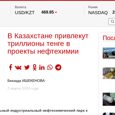
Валюта
Рынки
USD/KZT
469.85
NASDAQ
2
RUB/KZT
5.78
FTSE 100
EUR/KZT
542.16
DOW Ind
5
HKSE
По данным нац. банка РК
В Казахстане привлекут
S&P 500
7
Пос
NYSE
2
триллионы тенге в
проекты нефтехимии
Бекзада ИШЕКЕНОВА
2 марта 2024 года
льный индустриальный нефтехимический парк к