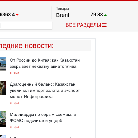
Товары
6363.4
Brent
79.83
67.17
Платина
1783.1
ВСЕ РАЗДЕЛЫ
4349.1
Газ
2.673
25473
Медь
6.7465
723.55
Серебро
62.615
ледние новости
:
4513.8
Золото
4352.7
От России до Китая: как Казахстан
закрывает нехватку авиатоплива
вчера
Драгоценный баланс: Казахстан
увеличил импорт золота и экспорт
монет. Инфографика
вчера
Миллиарды по серым схемам: в
ФСМС подсчитали ущерб
вчера