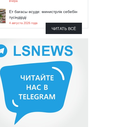
вчера
Ет бағасы өсуде: министрлік себебін
түсіндірді
4 августа 2026 года
ЧИТАТЬ ВСЁ