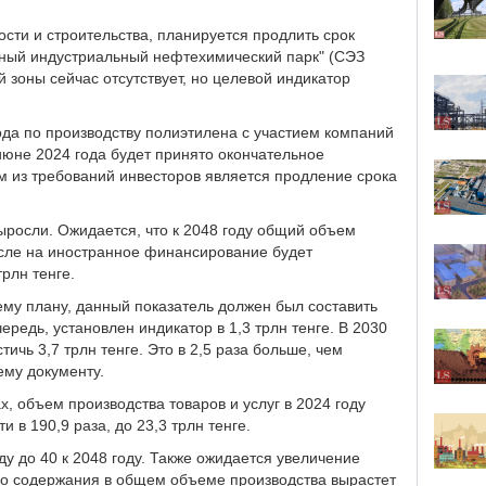
сти и строительства, планируется продлить срок
ный индустриальный нефтехимический парк" (СЭЗ
 зоны сейчас отсутствует, но целевой индикатор
ода по производству полиэтилена с участием компаний
в июне 2024 года будет принято окончательное
м из требований инвесторов является продление срока
ыросли. Ожидается, что к 2048 году общий объем
числе на иностранное финансирование будет
трлн тенге.
ему плану, данный показатель должен был составить
ередь, установлен индикатор в 1,3 трлн тенге. В 2030
ичь 3,7 трлн тенге. Это в 2,5 раза больше, чем
ему документу.
, объем производства товаров и услуг в 2024 году
и в 190,9 раза, до 23,3 трлн тенге.
ду до 40 к 2048 году. Также ожидается увеличение
кого содержания в общем объеме производства вырастет