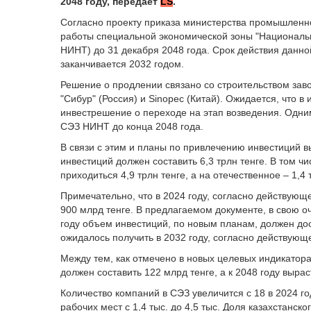
2048 году, передает
LS
.
Согласно проекту приказа министерства промышленно
работы специальной экономической зоны "Националь
НИНТ) до 31 декабря 2048 года. Срок действия данной
заканчивается 2032 годом.
Решение о продлении связано со строительством зав
"Сибур" (Россия) и Sinopec (Китай). Ожидается, что 
инвестрешение о переходе на этап возведения. Одни
СЭЗ НИНТ до конца 2048 года.
В связи с этим и планы по привлечению инвестиций в
инвестиций должен составить 6,3 трлн тенге. В том 
приходиться 4,9 трлн тенге, а на отечественное – 1,4 
Примечательно, что в 2024 году, согласно действующ
900 млрд тенге. В предлагаемом документе, в свою оч
году объем инвестиций, по новым планам, должен дост
ожидалось получить в 2032 году, согласно действующ
Между тем, как отмечено в новых целевых индикаторах
должен составить 122 млрд тенге, а к 2048 году выраст
Количество компаний в СЭЗ увеличится с 18 в 2024 го
рабочих мест с 1,4 тыс. до 4,5 тыс. Доля казахстанс