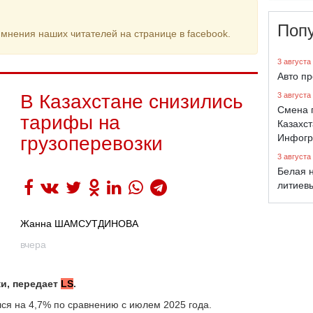
Поп
мнения наших читателей на странице в facebook.
3 августа
Авто п
В Казахстане снизились
3 августа
Смена 
тарифы на
Казахст
Инфогр
грузоперевозки
3 августа
Белая н
литиев
Жанна ШАМСУТДИНОВА
вчера
ки, передает
LS
.
лся на 4,7% по сравнению с июлем 2025 года.