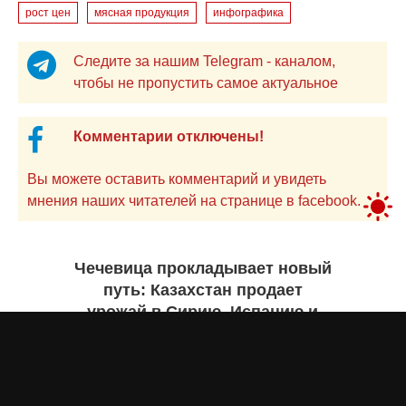
рост цен
мясная продукция
инфографика
Следите за нашим Telegram - каналом,
чтобы не пропустить самое актуальное
Комментарии отключены!
Вы можете оставить комментарий и увидеть
мнения наших читателей на странице в facebook.
Чечевица прокладывает новый
путь: Казахстан продает
урожай в Сирию, Испанию и
Руанду. Инфографика
Жанна ШАМСУТДИНОВА
вчера