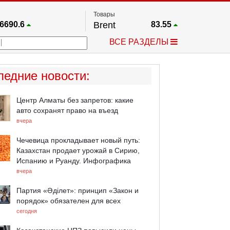
Товары
6690.6
Brent
83.55
67.17
Платина
1759.6
ВСЕ РАЗДЕЛЫ
4036.9
Газ
2.662
25668
Медь
6.591
757.64
Серебро
63.499
ледние новости
:
4595.2
Золото
4399.7
Центр Алматы без запретов: какие
авто сохранят право на въезд
вчера
Чечевица прокладывает новый путь:
Казахстан продает урожай в Сирию,
Испанию и Руанду. Инфографика
вчера
Партия «Әділет»: принцип «Закон и
порядок» обязателен для всех
сегодня