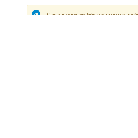
Следите за нашим Telegram - каналом, чтоб
Комментарии отключены!
Вы можете оставить комментарий и увидеть 
О компании
Авто
Контакты
Банки+
Реклама
Биржа