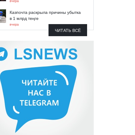
вчера
Казпочта раскрыла причины убытка
в 1 млрд теңге
вчера
ЧИТАТЬ ВСЁ