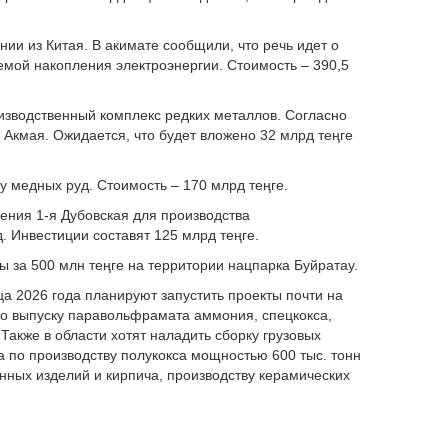
ии из Китая. В акимате сообщили, что речь идет о
емой накопления электроэнергии. Стоимость – 390,5
оизводственный комплекс редких металлов. Согласно
Акмая. Ожидается, что будет вложено 32 млрд теңге
ку медных руд. Стоимость – 170 млрд теңге.
ения 1-я Дубовская для производства
д. Инвестиции составят 125 млрд теңге.
ы за 500 млн теңге на территории нацпарка Буйратау.
ца 2026 года планируют запустить проекты почти на
по выпуску паравольфрамата аммония, спецкокса,
акже в области хотят наладить сборку грузовых
а по производству полукокса мощностью 600 тыс. тонн
онных изделий и кирпича, производству керамических