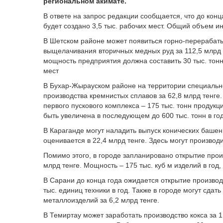
региональном акимате.
В ответе на запрос редакции сообщается, что до конца
будет создано 3,5 тыс. рабочих мест. Общий объем ин
В Шетском районе может появиться горно-перерабат
выщелачивания вторичных медных руд за 112,5 млрд
мощность предприятия должна составить 30 тыс. тонн
мест
В Бухар-Жырауском районе на территории специальн
производства кремнистых сплавов за 62,8 млрд тенге.
первого пускового комплекса – 175 тыс. тонн продукц
быть увеличена в последующем до 600 тыс. тонн в год
В Караганде могут наладить выпуск конических башен
оценивается в 22,4 млрд тенге. Здесь могут производ
Помимо этого, в городе запланировано открытие прои
млрд тенге. Мощность – 175 тыс. куб м изделий в год,
В Сарани до конца года ожидается открытие производс
тыс. единиц техники в год. Также в городе могут сдат
металлоизделий за 6,2 млрд тенге.
В Темиртау может заработать производство кокса за 1