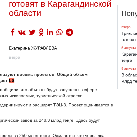
готовят в Карагандинской
области
Поп
вчера
Трилли
готовят
Екатерина ЖУРАВЛЕВА
5 августа
Караган
вчера
теңге
5 августа
еализуют восемь проектов. Общий объем
В облас
дает
LS
.
млрд т
сообщили, что объекты будут запущены в сфере
зных ископаемых, туристической отрасли.
одернизируют и расширят ТЭЦ-3. Проект оценивается в
гический завод за 248,3 млрд теңге. Здесь будут
роект за 250 млрд теңге. Ожидается, что через два