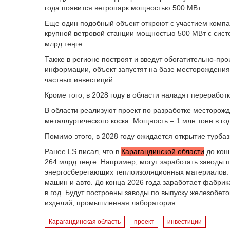
года появится ветропарк мощностью 500 МВт.
Еще один подобный объект откроют с участием компан
крупной ветровой станции мощностью 500 МВт с сист
млрд теңге.
Также в регионе построят и введут обогатительно-пр
информации, объект запустят на базе месторождения 
частных инвестиций.
Кроме того, в 2028 году в области наладят переработ
В области реализуют проект по разработке месторожд
металлургического коска. Мощность – 1 млн тонн в го
Помимо этого, в 2028 году ожидается открытие турбаз
Ранее LS писал, что в
Карагандинской области
до кон
264 млрд теңге. Например, могут заработать заводы 
энергосберегающих теплоизоляционных материалов. Т
машин и авто. До конца 2026 года заработает фабрик
в год. Будут построены заводы по выпуску железобет
изделий, промышленная лаборатория.
Карагандинская область
проект
инвестиции