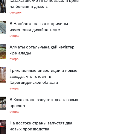
Казахстанские НПЗ повысили цены
на бензин и дизель
сегодня
В Нацбанке назвали причины
изменения дизайна теңге
вчера
Алматы орталығына қай көліктер
кіре алады
вчера
Триллионные инвестиции и новые
заводы: что готовят в
Карагандинской области
вчера
В Казахстане запустят два газовых
проекта
вчера
На востоке страны запустят два
новых производства