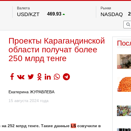
Валюта
Рынки
USD/KZT
469.93
NASDAQ
2
RUB/KZT
5.71
FTSE 100
EUR/KZT
541.64
DOW Ind
5
HKSE
По данным нац. банка РК
Проекты Карагандинской
S&P 500
7
Пос
NYSE
2
области получат более
250 млрд тенге
Екатерина ЖУРАВЛЕВА
15 августа 2024 года
 на 252 млрд тенге. Такие данные
LS
озвучили в