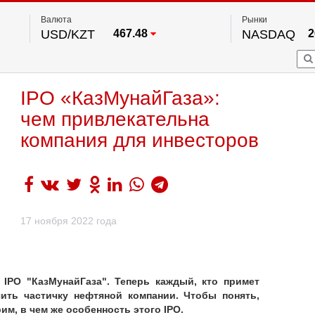
Валюта
Рынки
USD/KZT
467.48
NASDAQ
2
RUB/KZT
5.73
FTSE 100
EUR/KZT
539.52
DOW Ind
5
HKSE
2
По данным нац. банка РК
IPO «КазМунайГаза»:
S&P 500
7
NYSE
2
чем привлекательна
компания для инвесторов
17 ноября 2022 года
 IPO "КазМунайГаза". Теперь каждый, кто примет
ить частичку нефтяной компании. Чтобы понять,
рим, в чем же особенность этого
IPO
.