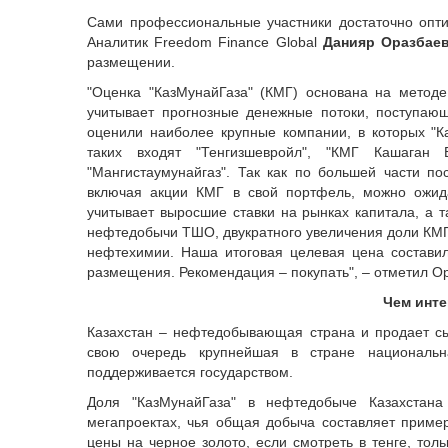
Сами профессиональные участники достаточно опт
Аналитик Freedom Finance Global
Данияр Оразбае
размещении.
"Оценка "КазМунайГаза" (КМГ) основана на метод
учитывает прогнозные денежные потоки, поступаю
оценили наиболее крупные компании, в которых "К
таких входят "Тенгизшевройл", "КМГ Кашаган Б
"Мангистаумунайгаз". Так как по большей части 
включая акции КМГ в свой портфель, можно ожид
учитывает выросшие ставки на рынках капитала, а
нефтедобычи ТШО, двукратного увеличения доли КМГ 
нефтехимии. Наша итоговая целевая цена состави
размещения. Рекомендация – покупать", – отметил О
Чем инте
Казахстан – нефтедобывающая страна и продает с
свою очередь крупнейшая в стране национальн
поддерживается государством.
Доля "КазМунайГаза" в нефтедобыче Казахстана
мегапроектах, чья общая добыча составляет приме
цены на черное золото, если смотреть в тенге, тол