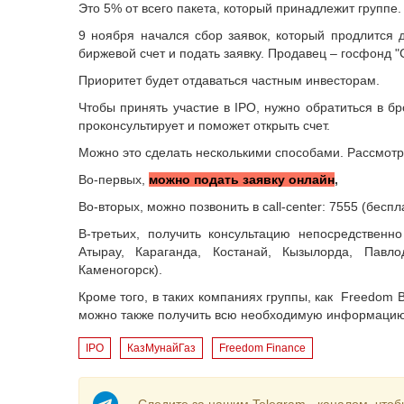
Это 5% от всего пакета, который принадлежит группе.
9 ноября начался сбор заявок, который продлится 
биржевой счет и подать заявку. Продавец – госфонд "
Приоритет будет отдаваться частным инвесторам.
Чтобы принять участие в IPO, нужно обратиться в 
проконсультирует и поможет открыть счет.
Можно это сделать несколькими способами. Рассмот
Во-первых,
можно подать заявку онлайн
,
Во-вторых, можно позвонить в call-center: 7555 (беспл
В-третьих, получить консультацию непосредственн
Атырау, Караганда, Костанай, Кызылорда, Павло
Каменогорск).
Кроме того, в таких компаниях группы, как Freedom B
можно также получить всю необходимую информацию о 
IPO
КазМунайГаз
Freedom Finance