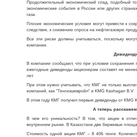
Продолжительный экономический спад, подобный том
экономические события в России или других страна
газа.
Плохие экономические условия могут привести к сок
следствие, к снижению спроса на нефтегазовую прод
Все эти риски должны учитываться, поскольку мог
компании.
Дивидендн
В компании сообщают, что при условии сохранения
ежегодные дивиденды акционерам составят не менее 
лет.
При этом нужно учитывать, что КМГ не только выплач
компаний, как "Тенгизшевройл" и KMG Kashagan B.V.
В этом году КМГ получил первые дивиденды от KMG K
А теперь расскажем
В чем его уникальность? В том, что акции в отл
внутреннем рынке. В Казахстане две биржевые площа
Стоимость одной акции КМГ – 8 406 тенге. Количест