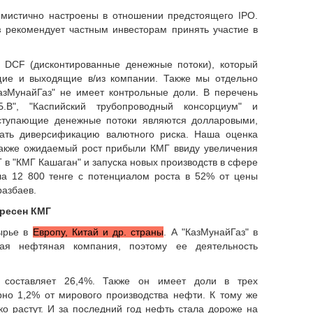
имистично настроены в отношении предстоящего IPO.
в
рекомендует частным инвесторам принять участие в
е DCF (дисконтированные денежные потоки), который
щие и выходящие в/из компании. Также мы отдельно
азМунайГаз" не имеет контрольные доли. В перечень
.В", "Каспийский трубопроводный консорциум" и
поступающие денежные потоки являются долларовыми,
ать диверсификацию валютного риска. Наша оценка
 также ожидаемый рост прибыли КМГ ввиду увеличения
в "КМГ Кашаган" и запуска новых производств в сфере
ла 12 800 тенге с потенциалом роста в 52% от цены
разбаев.
ресен КМГ
ырье в
Европу, Китай и др. страны
. А "КазМунайГаз" в
ая нефтяная компания, поэтому ее деятельность
 составляет 26,4%. Также он имеет доли в трех
рно 1,2% от мирового производства нефти. К тому же
ько растут. И за последний год нефть стала дороже на