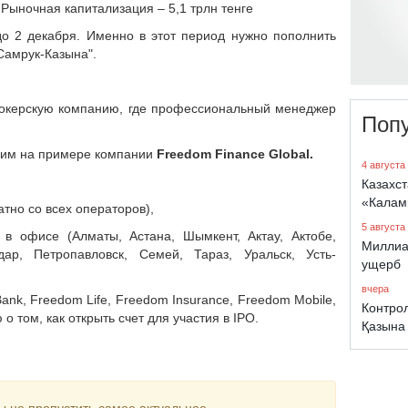
 Рыночная капитализация – 5,1 трлн тенге
до 2 декабря. Именно в этот период нужно пополнить
Самрук-Казына".
брокерскую компанию, где профессиональный менеджер
Поп
рим на примере компании
Freedom
Finance
Global
.
4 августа
Казахст
«Калам
атно со всех операторов),
5 августа
о в офисе (Алматы, Астана, Шымкент, Актау, Актобе,
Миллиа
дар, Петропавловск, Семей, Тараз, Уральск, Усть-
ущерб
вчера
ank, Freedom Life, Freedom Insurance, Freedom Mobile,
Контро
том, как открыть счет для участия в IPO.
Қазына