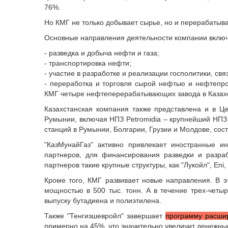
76%.
Но КМГ не только добывает сырье, но и перерабатывае
Основные направления деятельности компании вклю
- разведка и добыча нефти и газа;
- транспортировка нефти;
- участие в разработке и реализации госполитики, с
- переработка и торговля сырой нефтью и нефтепрод
КМГ четыре нефтеперерабатывающих завода в Казах
Казахстанская компания также представлена и в Ц
Румынии, включая НПЗ Petromidia – крупнейший НПЗ 
станций в Румынии, Болгарии, Грузии и Молдове, сос
"КазМунайГаз" активно привлекает иностранные ин
партнеров, для финансирования разведки и разра
партнеров такие крупные структуры, как "Лукойл", Eni,
Кроме того, КМГ развивает новые направления. В э
мощностью в 500 тыс. тонн. А в течение трех-четы
выпуску бутадиена и полиэтилена.
Также "Тенгизшевройл" завершает
программу расши
примерно на 45%, что значительно увеличит денежны