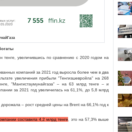
унайГаза
богаты
лн тенге, увеличившись по сравнению с 2020 годом на
ванных компаний за 2021 год выросла более чем в два
ультате увеличения прибыли "Тенгизшевройла" на 268
енге, "Мангистаумунайгаза" – на 63 млрд тенге – и
мпании за 2021 год увеличилась на 61,1%, до 5,8 млрд
дорожала – рост средней цены на Brent на 66,1% год к
омпании составила 4,2 млрд тенге
, это на 57,3% выше