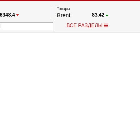
Товары
6348.4
Brent
83.42
67.17
Платина
1752.3
ВСЕ РАЗДЕЛЫ
3885.1
Газ
2.626
5461.7
Медь
6.757
709.96
Серебро
62.51
4484.1
Золото
4319.4