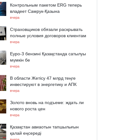
Контрольным пакетом ERG теперь
владеет Самрук-Қазына
вчера
Страховщиков обязали раскрывать
полные условия договоров клиентам
вчера
Еуро-3 бензині Қазақстанда сатылуы
мүмкін бе
вчера
В области Жетісу 47 млрд теңге
инвестируют в энергетику и АПК
вчера
Золото вновь на подъеме: ждать ли
нового роста цен
вчера
Қазақстан авиаотын тапшылығын
қалай еңсереді
вчера