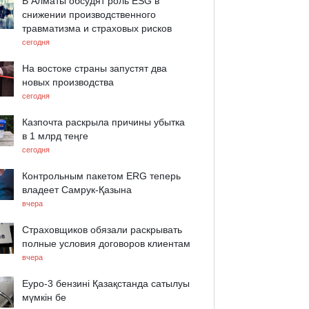
В Алматы обсудят роль ESG в
снижении производственного
травматизма и страховых рисков
сегодня
На востоке страны запустят два
новых производства
сегодня
Казпочта раскрыла причины убытка
в 1 млрд теңге
сегодня
Контрольным пакетом ERG теперь
владеет Самрук-Қазына
вчера
Страховщиков обязали раскрывать
полные условия договоров клиентам
вчера
Еуро-3 бензині Қазақстанда сатылуы
мүмкін бе