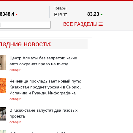
Товары
6348.4
Brent
83.23
67.17
Платина
1778.3
ВСЕ РАЗДЕЛЫ
3885.1
Газ
2.658
25668
Медь
6.7205
709.96
Серебро
64.435
ледние новости
:
4484.1
Золото
4355.4
Центр Алматы без запретов: какие
авто сохранят право на въезд
сегодня
Чечевица прокладывает новый путь:
Казахстан продает урожай в Сирию,
Испанию и Руанду. Инфографика
сегодня
В Казахстане запустят два газовых
проекта
сегодня