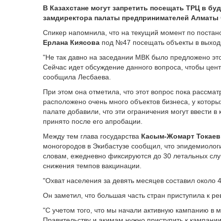
В Казахстане могут запретить посещать ТРЦ в бу
замдиректора палаты предпринимателей Алматы 
Спикер напомнила, что на текущий момент по постан
Ерлана Киясова
под №47 посещать объекты в выходн
"Не так давно на заседании МВК было предложено это
Сейчас идет обсуждение данного вопроса, чтобы цент
сообщила Лесбаева.
При этом она отметила, что этот вопрос пока рассмат
расположено очень много объектов бизнеса, у которы
палате добавили, что эти ограничения могут ввести в
принято после его апробации.
Между тем глава государства
Касым-Жомарт Токаев
моногородов в Экибастузе сообщил, что эпидемиологи
словам, ежедневно фиксируются до 30 летальных случ
снижения темпов вакцинации.
"Охват населения за девять месяцев составил около 4
Он заметил, что большая часть стран приступила к р
"С учетом того, что мы начали активную кампанию в 
Правительству и акимам нужно приступить к кампании