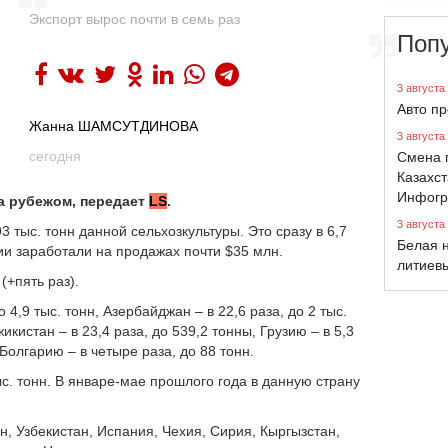
Экспорт вырос почти в семь раз
Поп
3 августа
Авто п
Жанна ШАМСУТДИНОВА
3 августа
сегодня
Смена 
Казахст
Инфогр
а рубежом, передает
LS
.
3 августа
3 тыс. тонн данной сельхозкультуры. Это сразу в 6,7
Белая н
ии заработали на продажах почти $35 млн.
литиев
(+пять раз).
 4,9 тыс. тонн, Азербайджан – в 22,6 раза, до 2 тыс.
жикистан – в 23,4 раза, до 539,2 тонны, Грузию – в 5,3
 Болгарию – в четыре раза, до 88 тонн.
ыс. тонн. В январе-мае прошлого года в данную страну
н, Узбекистан, Испания, Чехия, Сирия, Кыргызстан,