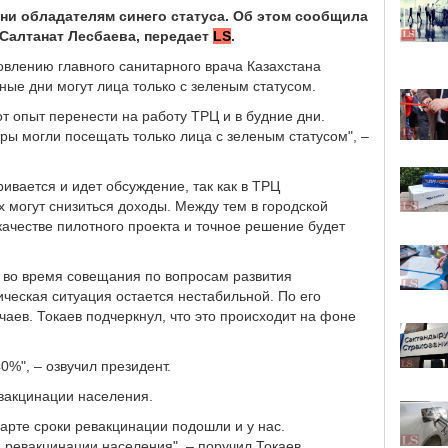
дни обладателям синего статуса. Об этом сообщила
Салтанат Лесбаева, передает
LS
.
овлению главного санитарного врача Казахстана
ые дни могут лица только с зеленым статусом.
т опыт перенести на работу ТРЦ и в будние дни.
ры могли посещать только лица с зеленым статусом", –
ривается и идет обсуждение, так как в ТРЦ
х могут снизиться доходы. Между тем в городской
 качестве пилотного проекта и точное решение будет
во время совещания по вопросам развития
ческая ситуация остается нестабильной. По его
аев. Токаев подчеркнул, что это происходит на фоне
0%", – озвучил президент.
евакцинации населения.
марте сроки ревакцинации подошли и у нас.
 ревакцинации населения", – поручил Токаев.