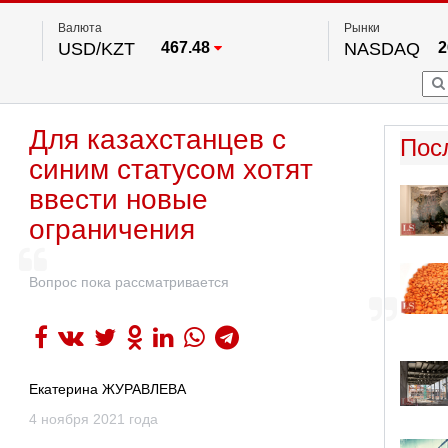
Валюта
Рынки
USD/KZT
467.48
NASDAQ
2
RUB/KZT
5.73
FTSE 100
EUR/KZT
539.52
DOW Ind
5
HKSE
По данным нац. банка РК
Для казахстанцев с
S&P 500
7
Пос
NYSE
2
синим статусом хотят
ввести новые
ограничения
Вопрос пока рассматривается
Екатерина ЖУРАВЛЕВА
4 ноября 2021 года