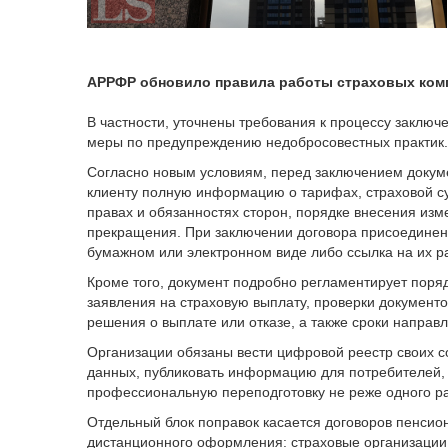
АРРФР обновило правила работы страховых комп
В частности, уточнены требования к процессу заключ
меры по предупреждению недобросовестных практик.
Согласно новым условиям, перед заключением докуме
клиенту полную информацию о тарифах, страховой су
правах и обязанностях сторон, порядке внесения изм
прекращения. При заключении договора присоединен
бумажном или электронном виде либо ссылка на их 
Кроме того, документ подробно регламентирует поря
заявления на страховую выплату, проверки документо
решения о выплате или отказе, а также сроки направ
Организации обязаны вести цифровой реестр своих со
данных, публиковать информацию для потребителей, 
профессиональную переподготовку не реже одного раз
Отдельный блок поправок касается договоров пенсио
дистанционного оформления: страховые организации