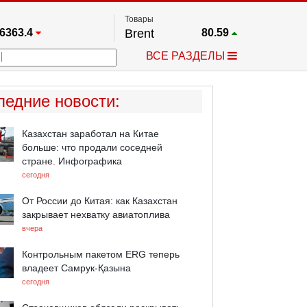
Товары
6363.4
Brent
80.59
67.17
Платина
1750.4
ВСЕ РАЗДЕЛЫ
4349.1
Газ
2.659
5530.3
Медь
6.787
723.55
Серебро
61.9
ледние новости
:
4513.8
Золото
4320
Казахстан заработал на Китае
больше: что продали соседней
стране. Инфографика
сегодня
От России до Китая: как Казахстан
закрывает нехватку авиатоплива
вчера
Контрольным пакетом ERG теперь
владеет Самрук-Қазына
сегодня