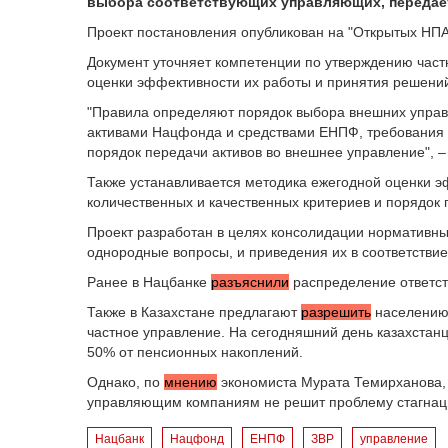
выбора соответствующих управляющих, переда
Проект постановления опубликован на "Открытых НПА
Документ уточняет компетенции по утверждению част
оценки эффективности их работы и принятия решени
"Правила определяют порядок выбора внешних упра
активами Нацфонда и средствами ЕНПФ, требования 
порядок передачи активов во внешнее управление", –
Также устанавливается методика ежегодной оценки 
количественных и качественных критериев и порядок
Проект разработан в целях консолидации нормативны
однородные вопросы, и приведения их в соответствие
Ранее в Нацбанке
разъяснили
распределение ответст
Также в Казахстане предлагают
разрешить
населению 
частное управление. На сегодняшний день казахста
50% от пенсионных накоплений.
Однако, по
мнению
экономиста Мурата Темирханова,
управляющим компаниям не решит проблему стагнац
Нацбанк
Нацфонд
ЕНПФ
ЗВР
управление