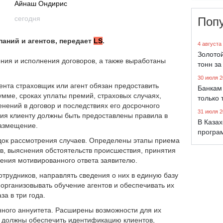
Айнаш Ондирис
сегодня
Поп
аний и агентов, передает
LS
.
4 августа
Золото
ения и исполнения договоров, а также выработаны
тонн за
30 июля 2
нта страховщик или агент обязан предоставить
Банкам 
мме, сроках уплаты премий, страховых случаях,
только 
енений в договор и последствиях его досрочного
31 июля 2
ия клиенту должны быть предоставлены правила в
В Каза
размещение.
програ
док рассмотрения случаев. Определены этапы приема
в, выяснения обстоятельств происшествия, принятия
ления мотивированного ответа заявителю.
трудников, направлять сведения о них в единую базу
организовывать обучение агентов и обеспечивать их
а в три года.
нного аннуитета. Расширены возможности для их
 должны обеспечить идентификацию клиентов,