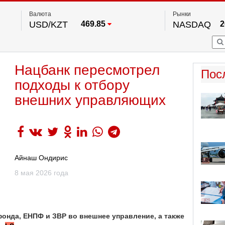
Валюта
Рынки
USD/KZT
469.85
NASDAQ
2
RUB/KZT
5.78
FTSE 100
EUR/KZT
542.16
DOW Ind
5
HKSE
2
По данным нац. банка РК
Нацбанк пересмотрел
S&P 500
7
Пос
NYSE
2
подходы к отбору
внешних управляющих
Айнаш Ондирис
8 мая 2026 года
онда, ЕНПФ и ЗВР во внешнее управление, а также