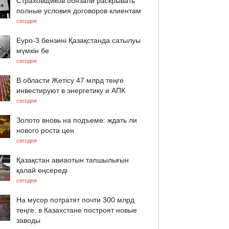
Страховщиков обязали раскрывать
полные условия договоров клиентам
сегодня
Еуро-3 бензині Қазақстанда сатылуы
мүмкін бе
сегодня
В области Жетісу 47 млрд теңге
инвестируют в энергетику и АПК
сегодня
Золото вновь на подъеме: ждать ли
нового роста цен
сегодня
Қазақстан авиаотын тапшылығын
қалай еңсереді
сегодня
На мусор потратят почти 300 млрд
теңге: в Казахстане построят новые
заводы