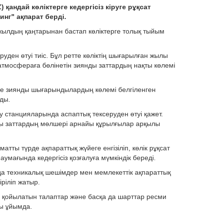
андай көліктерге кедергісіз кіруге рұқсат
нг" ақпарат берді.
ылдың қаңтарынан бастап көліктерге толық тыйым
руден өтуі тиіс. Бұл ретте көліктің шығарылған жылы
атмосфераға бөлінетін зиянды заттардың нақты көлемі
де зиянды шығарындылардың көлемі белгіленген
ады.
ау станцияларында аспаптық тексеруден өтуі қажет.
ы заттардың мөлшері арнайы құрылғылар арқылы
атты түрде ақпараттық жүйеге енгізіліп, көлік рұқсат
 аумағында кедергісіз қозғалуға мүмкіндік береді.
да техникалық шешімдер мен мемлекеттік ақпараттық
іріліп жатыр.
ібі, қойылатын талаптар және басқа да шарттар ресми
ды ұйымда.