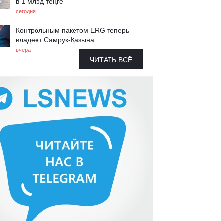
в 1 млрд теңге
сегодня
Контрольным пакетом ERG теперь
владеет Самрук-Қазына
вчера
ЧИТАТЬ ВСЁ