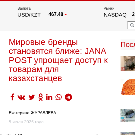
Валюта
Рынки
USD/KZT
467.48
NASDAQ
2
RUB/KZT
5.73
FTSE 100
EUR/KZT
539.52
DOW Ind
5
HKSE
По данным нац. банка РК
Мировые бренды
S&P 500
7
Пос
NYSE
2
становятся ближе: JANA
POST упрощает доступ к
товарам для
казахстанцев
Екатерина ЖУРАВЛЕВА
8 июля 2026 года