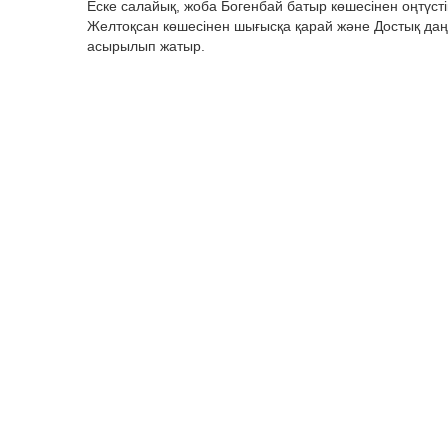
Еске салайық, жоба Богенбай батыр көшесінен оңтүсті
Желтоқсан көшесінен шығысқа қарай және Достық даң
асырылып жатыр.
Бұған дейін, LS редакциясы Алматыда ақылы автотұра
*LEZ (Low Emission Zone) – атмосфераға зиянды зат
аймақ.
көліктер
Алматы
Следите за нашим Telegram - каналом, чтоб
Комментарии отключены!
Вы можете оставить комментарий и увидеть 