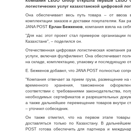
Компания LEGO Group открыла первый LEGO Cer
логистических услуг казахстанской цифровой ло
Она обеспечивает весь путь товара – от ввоза 
комплектации заказов и доставки покупателям. Как р
JANA POST
Ерлан Бежкенов
, компания взяла на себ
"Для нас этот проект стал примером организации 
Казахстане", – поделился он.
Отечественная цифровая логистическая компания ра
услуги, включая фулфилмент. Она обеспечивает полн
на складе, комплектацию, упаковку и последующую о
Е. Бежкенов добавил, что JANA POST полностью сопро
"Компания отвечает за прием груза, размещение на 
временного хранения, таможенное оформле
соответствии с требованиями законодательства, пол
необходимых сертификатов и разрешительных докум
а также дальнейшее перемещение товаров внутри ст
– уточнил собеседник.
Он также отметил, что на первом этапе товары
доставляться только по Казахстану. В дальнейше
POST готова обеспечить для партнера и междуна