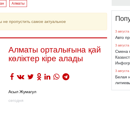
тан
Алматы
Поп
ы не пропустить самое актуальное
3 августа
Авто п
3 августа
Алматы орталығына қай
Смена 
көліктер кіре алады
Казахст
Инфогр
3 августа
Белая н
литиев
Асыл Жумагул
сегодня