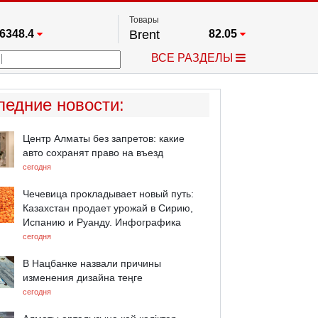
Товары
6348.4
Brent
82.05
67.17
Платина
1763.8
ВСЕ РАЗДЕЛЫ
3885.1
Газ
2.683
25668
Медь
6.6395
709.96
Серебро
64.45
ледние новости
:
4505.6
Золото
4410.5
Центр Алматы без запретов: какие
авто сохранят право на въезд
сегодня
Чечевица прокладывает новый путь:
Казахстан продает урожай в Сирию,
Испанию и Руанду. Инфографика
сегодня
В Нацбанке назвали причины
изменения дизайна теңге
сегодня