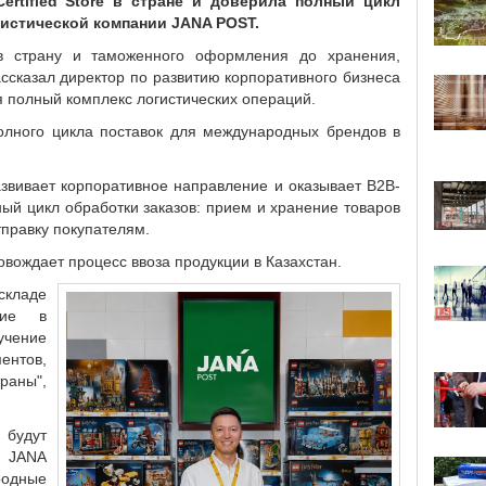
tified Store в стране и доверила полный цикл
гистической компании JANA POST.
в страну и таможенного оформления до хранения,
ассказал директор по развитию корпоративного бизнеса
я полный комплекс логистических операций.
полного цикла поставок для международных брендов в
звивает корпоративное направление и оказывает B2B-
ый цикл обработки заказов: прием и хранение товаров
тправку покупателям.
вождает процесс ввоза продукции в Казахстан.
складе
ние в
учение
ентов,
раны",
 будут
м JANA
родные