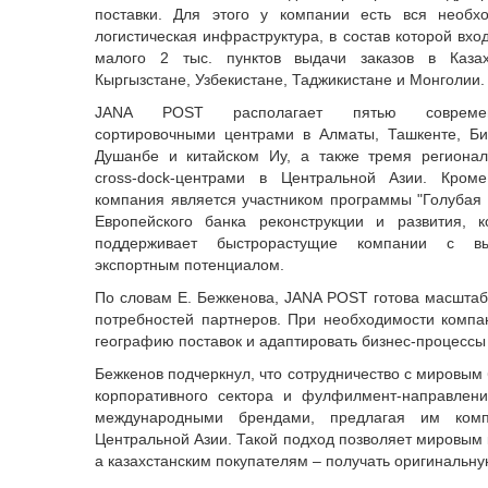
поставки. Для этого у компании есть вся необх
логистическая инфраструктура, в состав которой вхо
малого 2 тыс. пунктов выдачи заказов в Казах
Кыргызстане, Узбекистане, Таджикистане и Монголии.
JANA POST располагает пятью совреме
сортировочными центрами в Алматы, Ташкенте, Би
Душанбе и китайском Иу, а также тремя региона
cross-dock-центрами в Центральной Азии. Кроме
компания является участником программы "Голубая 
Европейского банка реконструкции и развития, к
поддерживает быстрорастущие компании с вы
экспортным потенциалом.
По словам Е. Бежкенова, JANA POST готова масштаб
потребностей партнеров. При необходимости компа
географию поставок и адаптировать бизнес-процессы 
Бежкенов подчеркнул, что сотрудничество с мировы
корпоративного сектора и фулфилмент-направлен
международными брендами, предлагая им комп
Центральной Азии. Такой подход позволяет мировым
а казахстанским покупателям – получать оригинальну