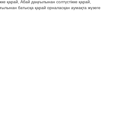
кке қарай, Абай даңғылынан солтүстікке қарай,
ғылынан батысқа қарай орналасқан аумақта жүзеге
қтардың саны көбейетінін хабарлаған болатын.
тардың төмен деңгейде шығарылуын көздейтін арнайы
ы не пропустить самое актуальное
мнения наших читателей на странице в facebook.