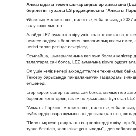
Алматыдағы төмен шығарындылар аймағына (LEZ) қ
берілетіні туралы LS редакциясына "Алматы Парки
Ұйымның мәліметінше, пилоттық жоба аясында 2027 ж
салу көзделмеген.
Алайда LEZ аумағына кіру үшін көлік техникалық тексе
немесе өндіруші белгілеген экологиялық класы емес, 
негізгі талап ретінде ескеріледі.
Осылайша, шығарылғанына көп жыл болған көліктер 
талаптарға сай болса, LEZ аумағына кіруге рұқсат ал
Ол үшін көлік иелері аккредиттелген техникалық байқ
Тексеру барысында пайдаланылған газдардағы зиянд
өлшенеді.
Егер көрсеткіштер талапқа сай болса, мәліметтер автом
берілген көліктердің тізіліміне қосылады. Бұл оған LEZ
"Алматы Паркинг" мәліметінше, пилоттық жоба аясын
жүйелердің өзара жұмысы әлі де сынақтан өтіп, жетілд
"Пилоттық кезең аяқталған соң көліктерді өткізу тәрт
түрде бекітіліп, көпшілікке ұсынылады",- деп хабарла