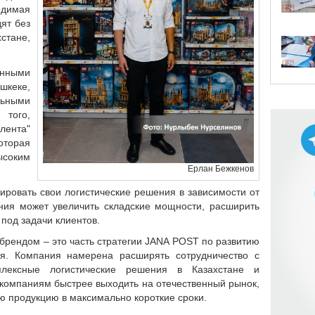
одимая
дят без
стане,
нными
шкеке,
льными
 того,
лента"
оторая
соким
Ерлан Бежкенов
ировать свои логистические решения в зависимости от
ния может увеличить складские мощности, расширить
под задачи клиентов.
м брендом –
это
часть стратегии JANA POST по развитию
ия. Компания намерена расширять сотрудничество с
лексные логистические решения в Казахстане и
 компаниям быстрее выходить на отечественный рынок,
ю продукцию в максимально короткие сроки.