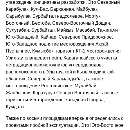
утверждены инициативы разработки. Это Северный
Карабулак, Кул-Бас, Барханная, Майбулак,
Сарыбулак, Бурбайтал надсолевое, Мортук
Восточный, Бестобе, Северо-Восточный Дощан,
Сулутабан, Бурбайтал, Майкыз, Масабай, Тажигали
Юго-Западный, Кайнар, Северное Придорожное,
Юго-Западное поднятие месторождения Аксай,
Пустынное, Кумысбек, горизонт КТ-1 месторождения
Урихтау, сланцевая нефть Карагансайского участка,
нетрадиционных источников углеводородов,
расположенного в Улытауской и Кызылординской
областях, Северный Карамандыбас, газовое
месторождение Ростошинское, Мунайбай,
Жанбырши, Каратурун Северо-Восточный, газовые
горизонты месторождения Западная Прорва,
Кумдала.
Также по восьми площадкам впервые определились с
проектами пробной эксплуатации. Это Юго-Восточное