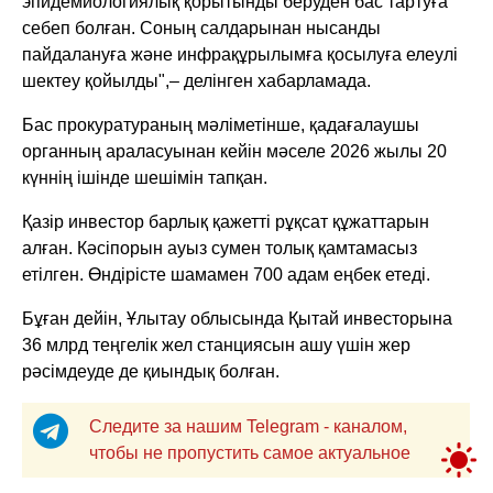
эпидемиологиялық қорытынды беруден бас тартуға
себеп болған. Соның салдарынан нысанды
пайдалануға және инфрақұрылымға қосылуға елеулі
шектеу қойылды",– делінген хабарламада.
Бас прокуратураның мәліметінше, қадағалаушы
органның араласуынан кейін мәселе 2026 жылы 20
күннің ішінде шешімін тапқан.
Қазір инвестор барлық қажетті рұқсат құжаттарын
алған. Кәсіпорын ауыз сумен толық қамтамасыз
етілген. Өндірісте шамамен 700 адам еңбек етеді.
Бұған дейін, Ұлытау облысында Қытай инвесторына
36 млрд теңгелік жел станциясын ашу үшін жер
рәсімдеуде де қиындық болған.
Следите за нашим Telegram - каналом,
чтобы не пропустить самое актуальное