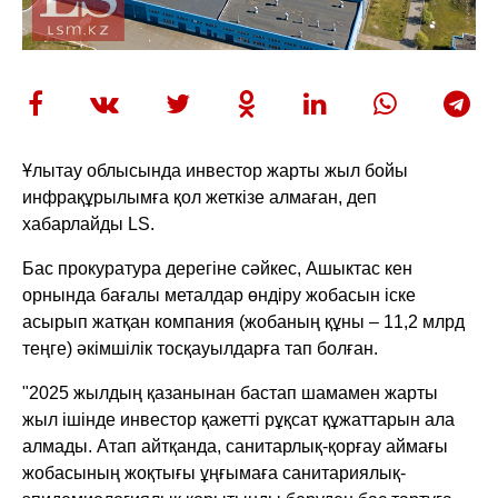
Ұлытау облысында инвестор жарты жыл бойы
инфрақұрылымға қол жеткізе алмаған, деп
хабарлайды LS.
Бас прокуратура дерегіне сәйкес, Ашыктас кен
орнында бағалы металдар өндіру жобасын іске
асырып жатқан компания (жобаның құны – 11,2 млрд
теңге) әкімшілік тосқауылдарға тап болған.
"2025 жылдың қазанынан бастап шамамен жарты
жыл ішінде инвестор қажетті рұқсат құжаттарын ала
алмады. Атап айтқанда, санитарлық-қорғау аймағы
жобасының жоқтығы ұңғымаға санитариялық-