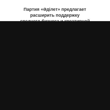
Партия «Әділет» предлагает
расширить поддержку
среднего бизнеса и креативной
экономики
Асыл Жумагул
вчера